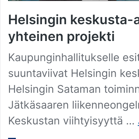
Helsingin keskusta-
yhteinen projekti
Kaupunginhallitukselle esi
suuntaviivat Helsingin kes
Helsingin Sataman toiminn
Jätkäsaaren liikenneongel
Keskustan viihtyisyyttä …