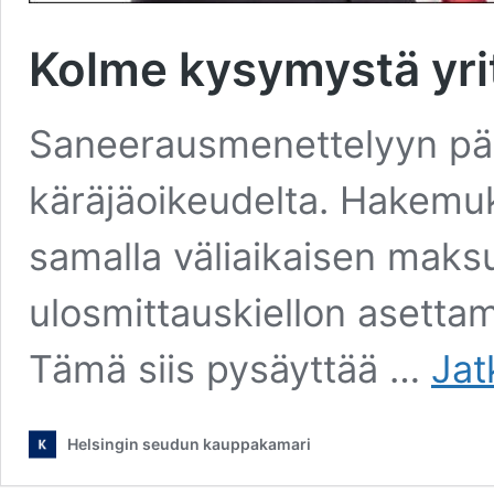
Kolme kysymystä yr
Saneerausmenettelyyn pä
käräjäoikeudelta. Hakemu
samalla väliaikaisen maksu
ulosmittauskiellon asettami
Tämä siis pysäyttää …
Jat
Helsingin seudun kauppakamari