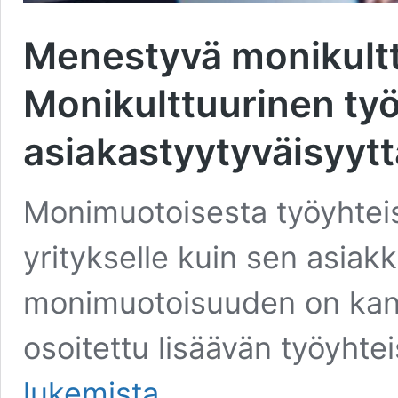
Menestyvä monikultt
Monikulttuurinen ty
asiakastyytyväisyytt
Monimuotoisesta työyhteisö
yritykselle kuin sen asiakk
monimuotoisuuden on kans
osoitettu lisäävän työyht
Menestyvä
lukemista
monikulttuurinen