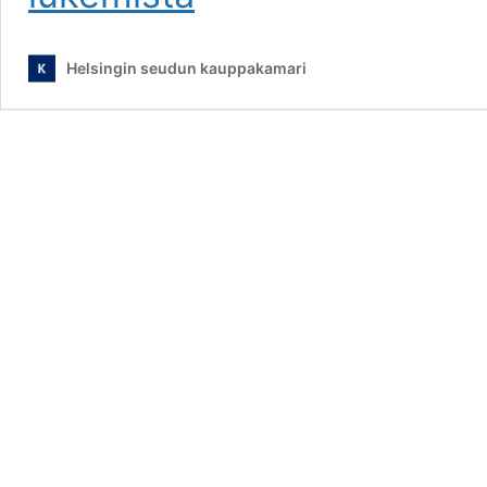
yritys:
Monikulttuurinen
työyhteisö
Helsingin seudun kauppakamari
parantaa
asiakastyytyväisyyttä