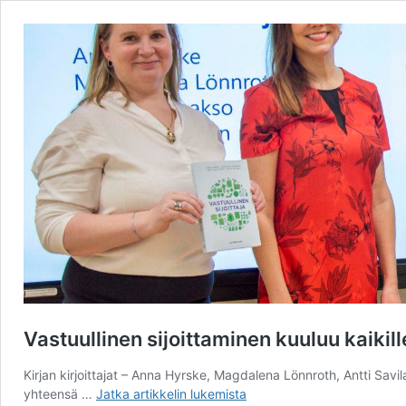
Vastuullinen sijoittaminen kuuluu kaikill
Kirjan kirjoittajat – Anna Hyrske, Magdalena Lönnroth, Antti Savil
Vastuullinen
yhteensä …
Jatka artikkelin
lukemista