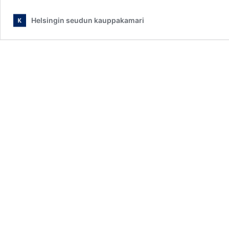
sijoittaminen
kuuluu
Helsingin seudun kauppakamari
kaikille