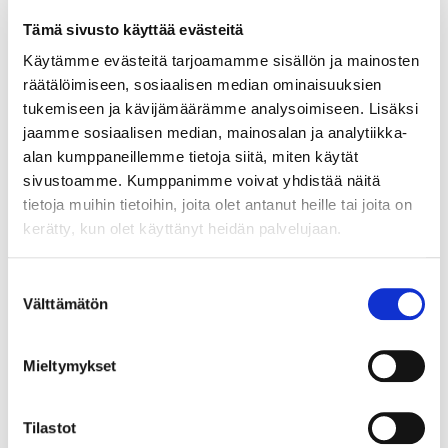
Tämä sivusto käyttää evästeitä
Käytämme evästeitä tarjoamamme sisällön ja mainosten
räätälöimiseen, sosiaalisen median ominaisuuksien
tukemiseen ja kävijämäärämme analysoimiseen. Lisäksi
jaamme sosiaalisen median, mainosalan ja analytiikka-
alan kumppaneillemme tietoja siitä, miten käytät
sivustoamme. Kumppanimme voivat yhdistää näitä
tietoja muihin tietoihin, joita olet antanut heille tai joita on
kerätty, kun olet käyttänyt heidän palvelujaan.
29.4.2026
NEWS
Helsinki Region Chamber of
Suostumuksen
Välttämätön
valinta
Commerce’s goal: bringing
more companies into RDI in
Mieltymykset
Finland and Europe
As the EU shapes its next long-term budget,
Tilastot
one priority should stand out more clearly...