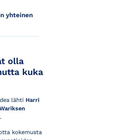
in yhteinen
t olla
mutta kuka
dea lähti
Harri
 Wariksen
.
uotta kokemusta