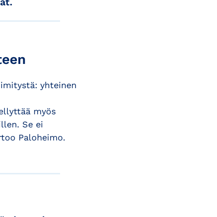
ät.
teen
imitystä: yhteinen
dellyttää myös
llen. Se ei
ertoo Paloheimo.