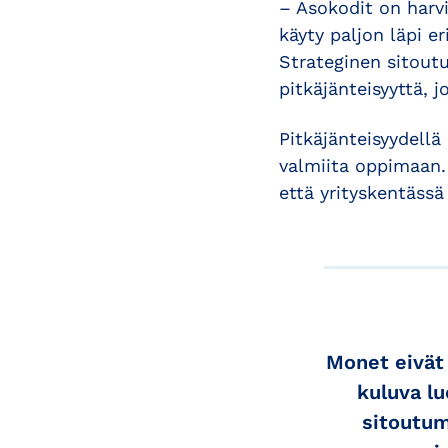
– Asokodit on harv
käyty paljon läpi e
Strateginen sitoutu
pitkäjänteisyyttä, 
Pitkäjänteisyydellä
valmiita oppimaan.
että yrityskentässä
Monet eivät 
kuluva lu
sitoutumi