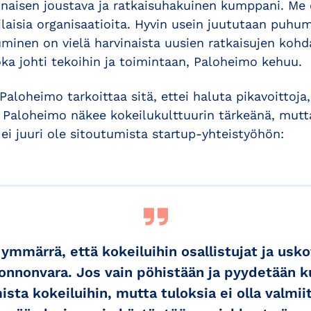
inaisen joustava ja ratkaisuhakuinen kumppani. Me 
rilaisia organisaatioita. Hyvin usein juututaan puhum
minen on vielä harvinaista uusien ratkaisujen kohda
joka johti tekoihin ja toimintaan, Paloheimo kehuu.
 Paloheimo tarkoittaa sitä, ettei haluta pikavoittoja
 Paloheimo näkee kokeilukulttuurin tärkeänä, mutt
 ei juuri ole sitoutumista startup-yhteistyöhön:
ymmärrä, että kokeiluihin osallistujat ja usk
onnonvara. Jos vain pöhistään ja pyydetään ku
sta kokeiluihin, mutta tuloksia ei olla valmii