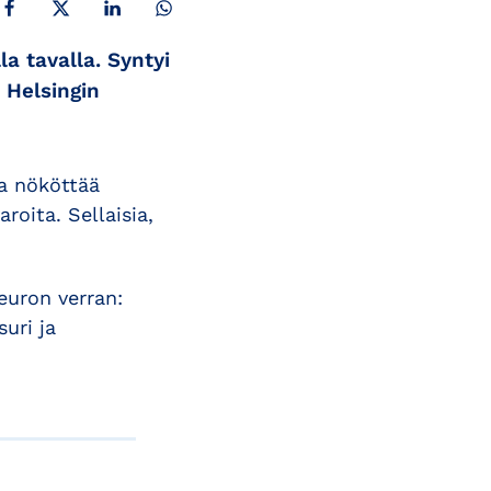
la tavalla. Syntyi
 Helsingin
sa nököttää
roita. Sellaisia,
 euron verran:
uri ja