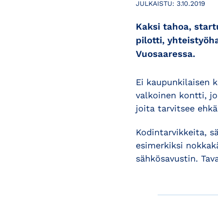
JULKAISTU:
3.10.2019
Kaksi tahoa, start
pilotti, yhteistyö
Vuosaaressa.
Ei kaupunkilaisen 
valkoinen kontti, j
joita tarvitsee ehk
Kodintarvikkeita, s
esimerkiksi nokkak
sähkösavustin. Tava