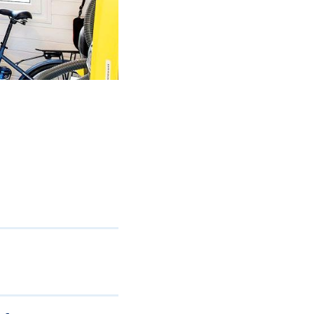
JAA FACEBOOKISSA
JAA X:SSÄ
JAA LINKEDINISSÄ
JAA WHATSAPPISSA