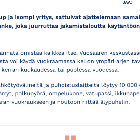
JAA:
up ja isompi yritys, sattuivat ajattelemaan samal
hanke, joka juurruttaa jakamistaloutta käytäntöön
kannata omistaa kaikkea itse. Vuosaaren keskustas
osta voi käydä vuokraamassa kellon ympäri arjen tava
ä kerran kuukaudessa tai puolessa vuodessa.
ähkötyövälineitä ja puhdistuslaitteita löytyy 10 000
ärryt, polkupyörä, ompelukone, vatupassi, ikkunapes
ran vuokraukseen ja noutoon riittää älypuhelin.