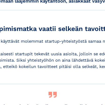
emään laajemmin käytäntöön, asiakkaat väsyv
pimismatka vaatii selkeän tavoit
ä käyttävät molemmat startup-yhteistyöstä samaa n
sesti startupit tekevät uusia asioita, jolloin se e
imista. Siksi yhteistyöhön on aina lähdettävä kokei
, etteikö kokeilun tavoitteet pitäisi olla selkeät, k