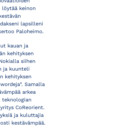
nnovaatioiden
n löytää keinon
kestävän
dakseni lapsilleni
ertoo Paloheimo.
ut kauan ja
vän kehityksen
Nokialla siihen
ja kuunteli
n kehityksen
 wordeja”. Samalla
tävämpää arkea
a teknologian
-yritys CoReorient.
yksiä ja kuluttajia
posti kestävämpää.