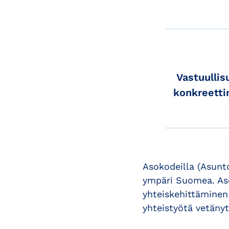
Vastuullis
konkreetti
Asokodeilla (Asunt
ympäri Suomea. Aso
yhteiskehittäminen
yhteistyötä vetänyt