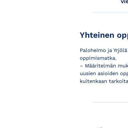
vi
Yhteinen op
Paloheimo ja Yrjöl
oppimismatka.
– Määritelmän mukai
uusien asioiden opp
kuitenkaan tarkoita