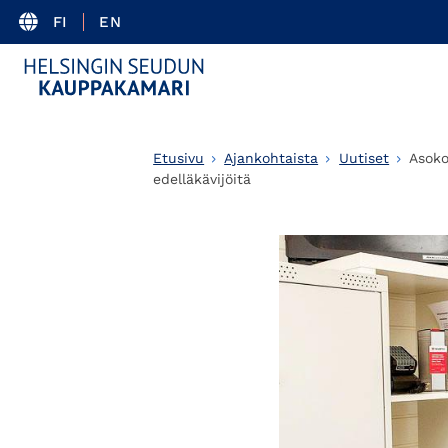
FI
EN
Etusivu
Ajankohtaista
Uutiset
Asoko
edelläkävijöitä