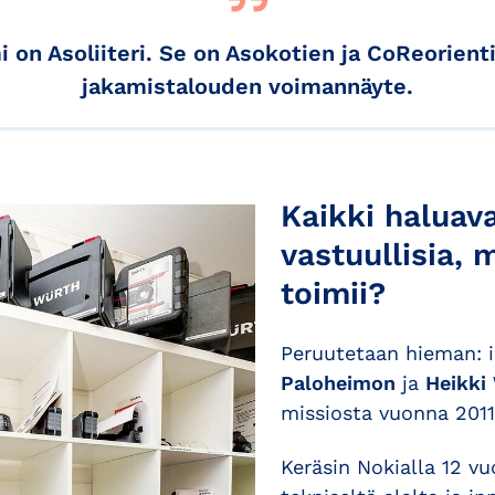
i on Asoliiteri. Se on Asokotien ja CoReorient
jakamistalouden voimannäyte.
Kaikki haluava
vastuullisia, 
toimii?
Peruutetaan hieman: i
Paloheimon
ja
Heikki
missiosta vuonna 2011
Keräsin Nokialla 12 v