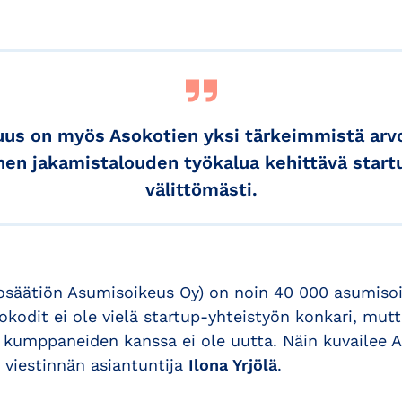
uus on myös Asokotien yksi tärkeimmistä arvo
nen jakamistalouden työkalua kehittävä startu
välittömästi.
osäätiön Asumisoikeus Oy) on noin 40 000 asumiso
kodit ei ole vielä startup-yhteistyön konkari, mut
 kumppaneiden kanssa ei ole uutta. Näin kuvailee A
 viestinnän asiantuntija
Ilona Yrjölä
.