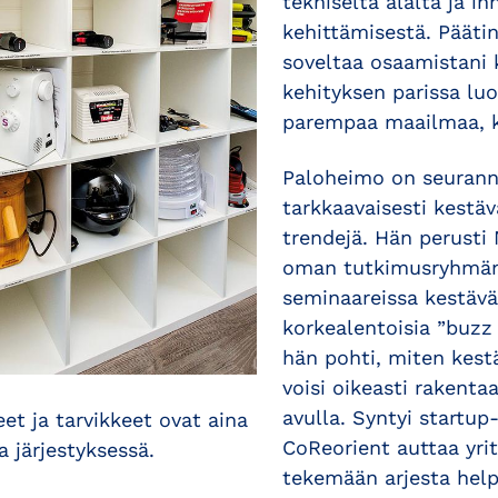
tekniseltä alalta ja i
kehittämisestä. Pääti
soveltaa osaamistani 
kehityksen parissa luo
parempaa maailmaa, k
Paloheimo on seurann
tarkkaavaisesti kestä
trendejä. Hän perusti 
oman tutkimusryhmän 
seminaareissa kestävä
korkealentoisia ”buzz
hän pohti, miten kes
voisi oikeasti rakenta
avulla. Syntyi startup
eet ja tarvikkeet ovat aina
CoReorient auttaa yrit
a järjestyksessä.
tekemään arjesta hel