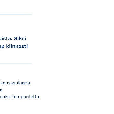
ista. Siksi
p kiinnosti
ikeusasukasta
ta
sokotien puolelta