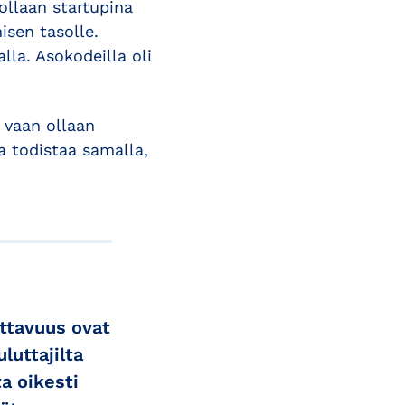
ollaan startupina
isen tasolle.
lla. Asokodeilla oli
, vaan ollaan
a todistaa samalla,
ottavuus ovat
luttajilta
ta oikesti