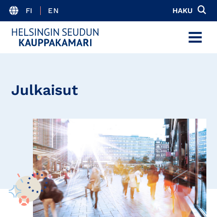
FI
EN
HAKU
MENU
Julkaisut