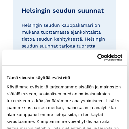
Helsingin seudun suunnat
Helsingin seudun kauppakamari on
mukana tuottamassa ajankohtaista
tietoa seudun kehityksestä. Helsingin
seudun suunnat tarjoaa tuoretta
tietoa aluetaloudesta, asunto- ja
toimitilamarkkinoinnista,
hyvinvoinnista, liikenteestä,
työmarkkinoista sekä ympäristöstä ja
Tämä sivusto käyttää evästeitä
väestöstä. Ajankohtaiskatsaus
Käytämme evästeitä tarjoamamme sisällön ja mainosten
päivittyy neljä kertaa vuodessa.
räätälöimiseen, sosiaalisen median ominaisuuksien
tukemiseen ja kävijämäärämme analysoimiseen. Lisäksi
Helsingin seudun suunnat
jaamme sosiaalisen median, mainosalan ja analytiikka-
alan kumppaneillemme tietoja siitä, miten käytät
sivustoamme. Kumppanimme voivat yhdistää näitä
tietoja muihin tietoihin, joita olet antanut heille tai joita on