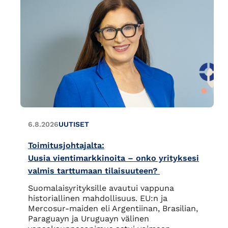
6.8.2026
UUTISET
Toimitusjohtajalta:
Uusia vientimarkkinoita – onko yrityksesi
valmis tarttumaan tilaisuuteen?
Suomalaisyrityksille avautui vappuna
historiallinen mahdollisuus. EU:n ja
Mercosur-maiden eli Argentiinan, Brasilian,
Paraguayn ja Uruguayn välinen