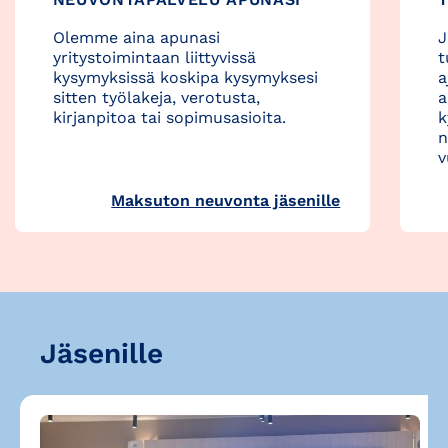
Olemme aina apunasi
J
yritystoimintaan liittyvissä
t
kysymyksissä koskipa kysymyksesi
a
sitten työlakeja, verotusta,
a
kirjanpitoa tai sopimusasioita.
k
n
v
Maksuton neuvonta jäsenille
Jäsenille