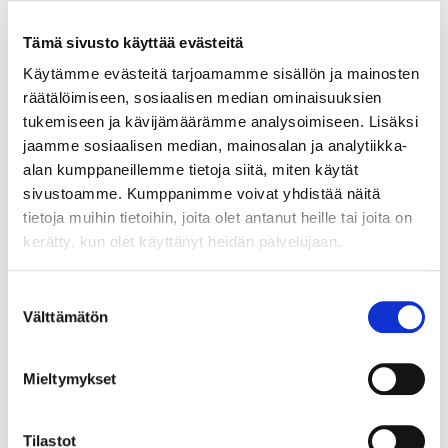
Tämä sivusto käyttää evästeitä
Käytämme evästeitä tarjoamamme sisällön ja mainosten
räätälöimiseen, sosiaalisen median ominaisuuksien
tukemiseen ja kävijämäärämme analysoimiseen. Lisäksi
Neuvontapalvelumme
jaamme sosiaalisen median, mainosalan ja analytiikka-
asiakastyytyväisyys (NPS)
alan kumppaneillemme tietoja siitä, miten käytät
84
sivustoamme. Kumppanimme voivat yhdistää näitä
tietoja muihin tietoihin, joita olet antanut heille tai joita on
kerätty, kun olet käyttänyt heidän palvelujaan.
Suostumuksen
Välttämätön
valinta
TUTUSTU JÄSENYYTEEN
Mieltymykset
Tilastot