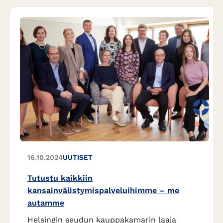
16.10.2024
UUTISET
Tutustu kaikkiin
kansainvälistymispalveluihimme – me
autamme
Helsingin seudun kauppakamarin laaja