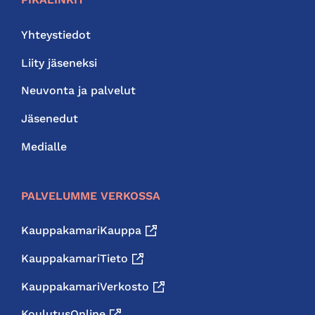
Yhteystiedot
Liity jäseneksi
Neuvonta ja palvelut
Jäsenedut
Medialle
PALVELUMME VERKOSSA
KauppakamariKauppa
KauppakamariTieto
KauppakamariVerkosto
KoulutusOnline