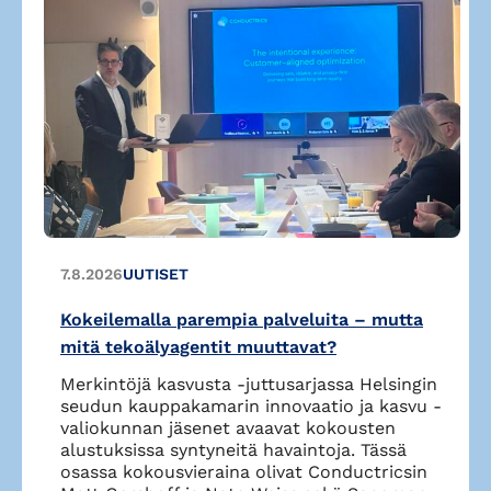
7.8.2026
UUTISET
Kokeilemalla parempia palveluita – mutta
mitä tekoälyagentit muuttavat?
Merkintöjä kasvusta -juttusarjassa Helsingin
seudun kauppakamarin innovaatio ja kasvu -
valiokunnan jäsenet avaavat kokousten
alustuksissa syntyneitä havaintoja. Tässä
osassa kokousvieraina olivat Conductricsin