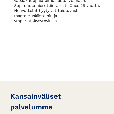
vapaakauppasopimus astui voimaan.
Sopimusta hierottiin peräti lähes 25 vuotta.
Neuvottelut hyytyivät toistuvasti
maatalouskiistoihin ja
ympäristökysymyksiin…
Kansainväliset
palvelumme