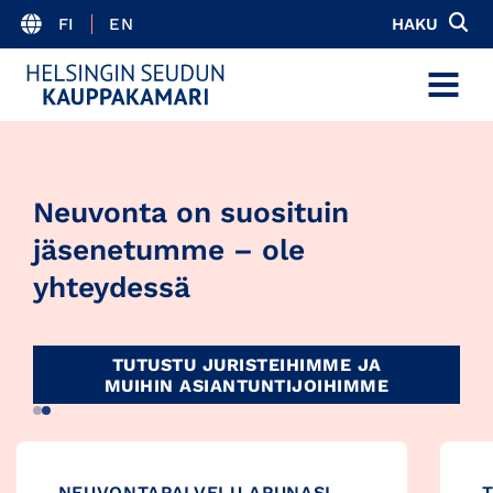
FI
EN
HAKU
MENU
Neuvonta on suosituin
jäsenetumme – ole
yhteydessä
TUTUSTU JURISTEIHIMME JA
MUIHIN ASIANTUNTIJOIHIMME
NEUVONTAPALVELU APUNASI
T