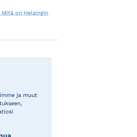
Mitä on Helsingin
timme ja muut
tukseen,
atiosi
inua