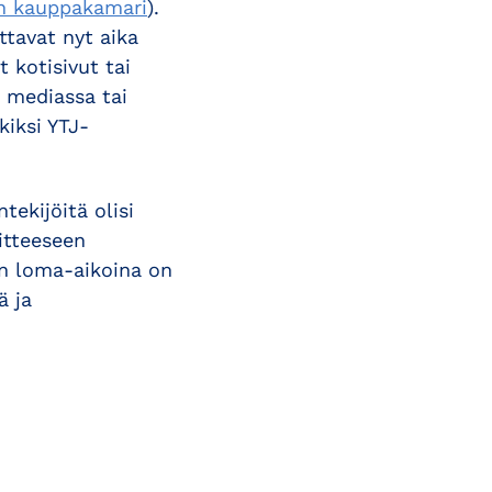
dun kauppakamari
).
ttavat nyt aika
 kotisivut tai
a mediassa tai
kiksi YTJ-
ntekijöitä olisi
itteeseen
in loma-aikoina on
ä ja