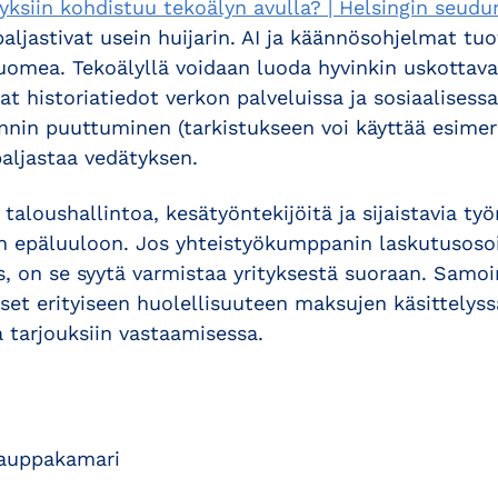
ityksiin kohdistuu tekoälyn avulla? | Helsingin seu
paljastivat usein huijarin. AI ja käännösohjelmat tuo
suomea. Tekoälyllä voidaan luoda hyvinkin uskottavat
t historiatiedot verkon palveluissa ja sosiaalisess
innin puuttuminen (tarkistukseen voi käyttää esimer
paljastaa vedätyksen.
n taloushallintoa, kesätyöntekijöitä ja sijaistavia työ
n epäluuloon. Jos yhteistyökumppanin laskutusoso
, on se syytä varmistaa yrityksestä suoraan. Samo
aiset erityiseen huolellisuuteen maksujen käsittelyss
 tarjouksiin vastaamisessa.
kauppakamari