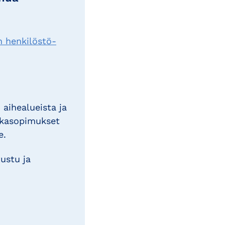
n henkilöstö-
 aihealueista ja
kkasopimukset
e.
ustu ja