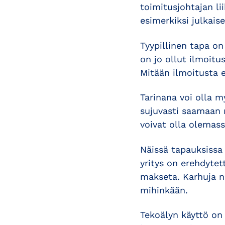
toimitusjohtajan li
esimerkiksi julkaise
Tyypillinen tapa on
on jo ollut ilmoitu
Mitään ilmoitusta ei
Tarinana voi olla m
sujuvasti saamaan 
voivat olla olemass
Näissä tapauksissa
yritys on erehdytett
makseta. Karhuja nä
mihinkään.
Tekoälyn käyttö on