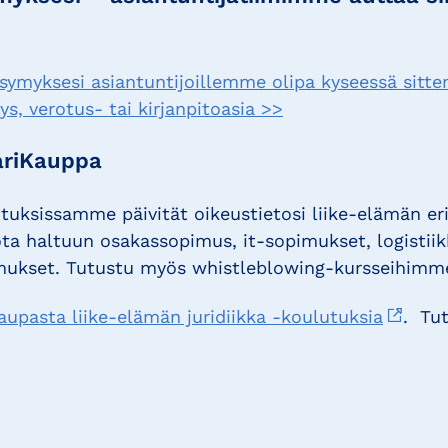
ysymyksesi asiantuntijoillemme olipa kyseessä sitte
s, verotus- tai kirjanpitoasia >>
riKauppa
tuksissamme päivität oikeustietosi liike-elämän eri
ta haltuun osakassopimus, it-sopimukset, logistii
imukset. Tutustu myös whistleblowing-kursseihimm
pasta liike-elämän juridiikka -koulutuksia
. Tut