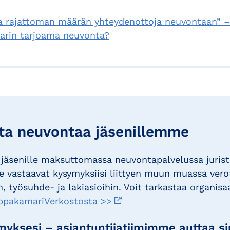
 rajattoman määrän yhteydenottoja neuvontaan” – 
rin tarjoama neuvonta?
a neuvontaa jäsenillemme
jäsenille maksuttomassa neuvontapalvelussa juris
 vastaavat kysymyksiisi liittyen muun muassa vero
, työsuhde- ja lakiasioihin. Voit tarkastaa organisa
ppakamariVerkostosta >>
yksesi – asiantuntijatiimimme auttaa s