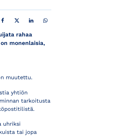
JAA FACEBOOKISSA
JAA X:SSÄ
JAA LINKEDINISSÄ
JAA WHATSAPPISSA
uijata rahaa
a on monenlaisia,
on muutettu.
stia yhtiön
iminnan tarkoitusta
öpostitilistä.
a uhriksi
kuista tai jopa