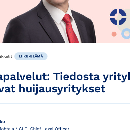
kkelit
LIIKE-ELÄMÄ
palvelut: Tiedosta yrity
vat huijausyritykset
rko
njohtaja / CLO, Chief Legal Officer