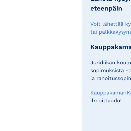
eteenpäin
Voit lähettää k
tai palkkakysymy
Kauppakama
Juridiikan koulu
sopimuksista -o
ja rahoitussop
KauppakamariKau
ilmoittaudu!