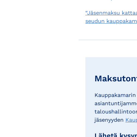
“Jäsenmaksu kattaa
seudun kauppakama
Maksutont
Kauppakamarin 
asiantuntijamme
taloushallintoon
jäsenyyden
Kau
Lähetä kysym