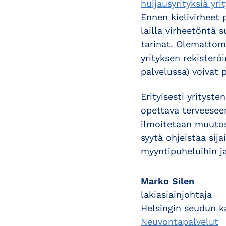
huijausyrityksiä yr
Ennen kielivirheet 
lailla virheetöntä 
tarinat. Olemattoma
yrityksen rekisterö
palvelussa) voivat 
Erityisesti yrityste
opettava terveesee
ilmoitetaan muutos
syytä ohjeistaa sij
myyntipuheluihin ja
Marko Silen
lakiasiainjohtaja
Helsingin seudun 
Neuvontapalvelut