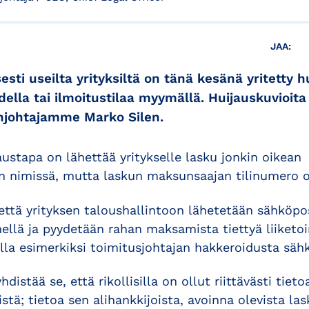
JAA:
sti useilta yrityksiltä on tänä kesänä yritetty h
della tai ilmoitustilaa myymällä. Huijauskuvioit
ainjohtajamme Marko Silen.
ustapa on lähettää yritykselle lasku jonkin oikean
n nimissä, mutta laskun maksunsaajan tilinumero 
että yrityksen taloushallintoon lähetetään sähköpo
ellä ja pyydetään rahan maksamista tiettyä liiketo
tulla esimerkiksi toimitusjohtajan hakkeroidusta sähk
distää se, että rikollisilla on ollut riittävästi tieto
stä; tietoa sen alihankkijoista, avoinna olevista las