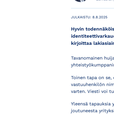
JULKAISTU:
8.8.2025
Hyvin todennäköise
identiteettivarkau
kirjoittaa lakiasi
Tavanomainen huija
yhteistyökumppani
Toinen tapa on se, 
vastuuhenkilön nim
varten. Viesti voi 
Yleensä tapauksia yh
joutuneesta yrityksi