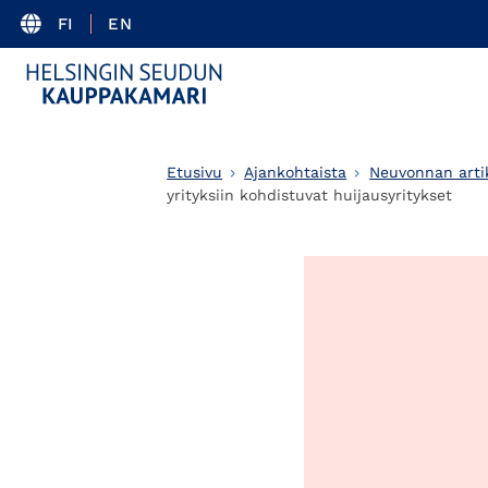
FI
EN
Etusivu
Ajankohtaista
Neuvonnan artik
yrityksiin kohdistuvat huijausyritykset