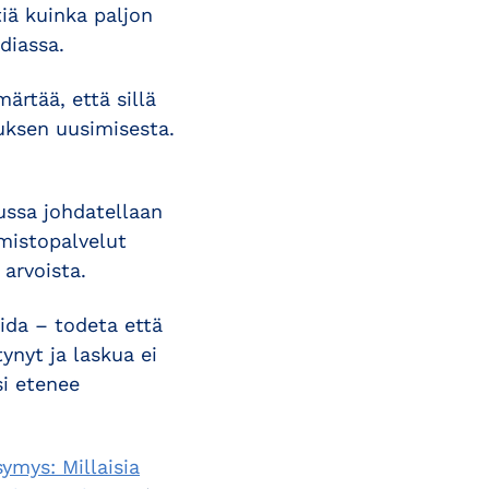
iä kuinka paljon
diassa.
ärtää, että sillä
tuksen uusimisesta.
ussa johdatellaan
mistopalvelut
 arvoista.
ida – todeta että
tynyt ja laskua ei
si etenee
symys: Millaisia