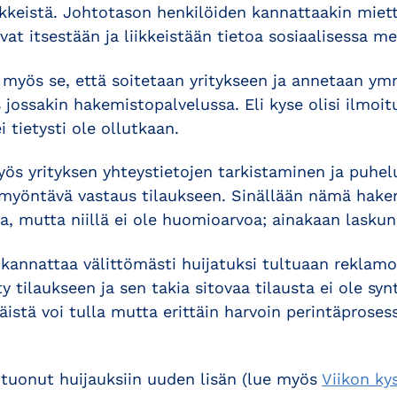
ikkeistä. Johtotason henkilöiden kannattaakin miett
vat itsestään ja liikkeistään tietoa sosiaalisessa me
 myös se, että soitetaan yritykseen ja annetaan ymm
s jossakin hakemistopalvelussa. Eli kyse olisi ilmoi
 tietysti ole ollutkaan.
yös yrityksen yhteystietojen tarkistaminen ja puhel
myöntävä vastaus tilaukseen. Sinällään nämä hake
a, mutta niillä ei ole huomioarvoa; ainakaan laskun
 kannattaa välittömästi huijatuksi tultuaan reklamo
y tilaukseen ja sen takia sitovaa tilausta ei ole syn
istä voi tulla mutta erittäin harvoin perintäproses
 tuonut huijauksiin uuden lisän (lue myös
Viikon ky