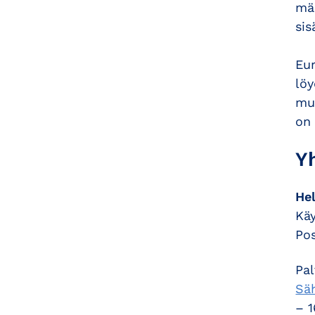
mää
si
Eu
löy
muu
on 
Y
Hel
Käy
Pos
Pal
Säh
– 1