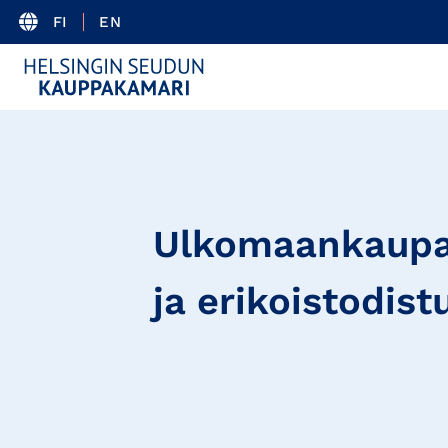
FI
EN
Ulkomaankaupan
ja erikoistodist