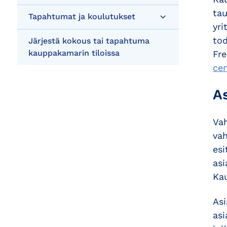
tau
Tapahtumat ja koulutukset
yri
tod
Järjestä kokous tai tapahtuma
kauppakamarin tiloissa
Fre
cer
A
Vah
vah
esi
asi
Kau
Asi
asi