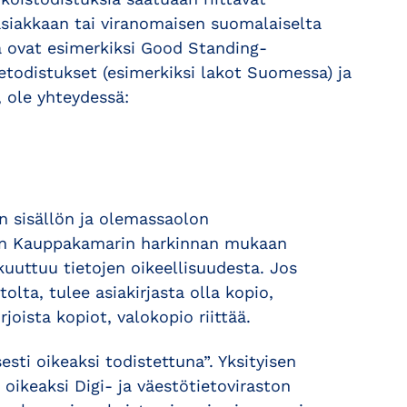
asiakkaan tai viranomaisen suomalaiselta
sia ovat esimerkiksi Good Standing-
etodistukset (esimerkiksi lakot Suomessa) ja
, ole yhteydessä:
n sisällön ja olemassaolon
ta on Kauppakamarin harkinnan mukaan
kuuttuu tietojen oikeellisuudesta. Jos
lta, tulee asiakirjasta olla kopio,
joista kopiot, valokopio riittää.
esti oikeaksi todistettuna”. Yksityisen
 oikeaksi Digi- ja väestötietoviraston