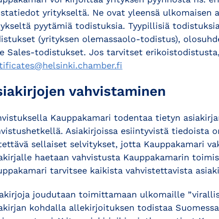
statiedot yritykseltä. Ne ovat yleensä ulkomaisen 
tykseltä pyytämiä todistuksia. Tyypillisiä todistuk
istukset (yrityksen olemassaolo-todistus), olosuhd
e Sales-todistukset. Jos tarvitset erikoistodistusta
tificates@helsinki.chamber.fi
siakirjojen vahvistaminen
vistuksella Kauppakamari todentaa tietyn asiakirja
vistushetkellä. Asiakirjoissa esiintyvistä tiedois
tettävä sellaiset selvitykset, jotta Kauppakamari va
akirjalle haetaan vahvistusta Kauppakamarin toimisto
ppakamari tarvitsee kaikista vahvistettavista asiakir
akirjoja joudutaan toimittamaan ulkomaille ”virallis
akirjan kohdalla allekirjoituksen todistaa Suomessa