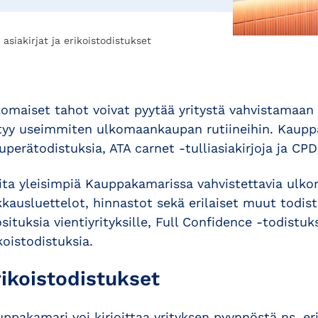
siakirjat ja erikoistodistukset
omaiset tahot voivat pyytää yritystä vahvistamaan 
ittyy useimmiten ulkomaankaupan rutiineihin. Kaup
uperätodistuksia, ATA carnet -tulliasiakirjoja ja CP
ta yleisimpiä Kauppakamarissa vahvistettavia ulko
kausluettelot, hinnastot sekä erilaiset muut todis
situksia vientiyrityksille, Full Confidence -todistu
koistodistuksia.
rikoistodistukset
ppakamari voi kirjoittaa yrityksen pyynnöstä ns. eri