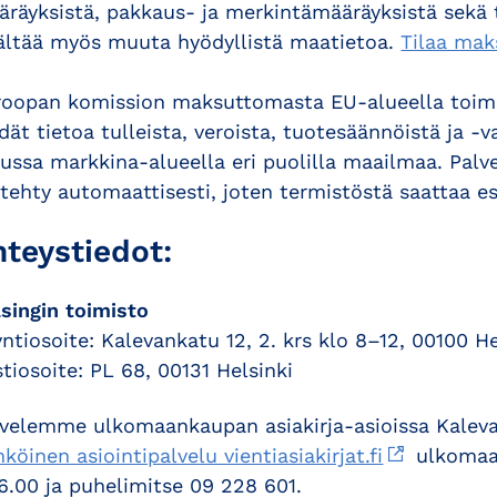
räyksistä, pakkaus- ja merkintämääräyksistä sekä 
sältää myös muuta hyödyllistä maatietoa.
Tilaa mak
roopan komission maksuttomasta EU-alueella toim
dät tietoa tulleista, veroista, tuotesäännöistä ja -
ssa markkina-alueella eri puolilla maailmaa. Palv
tehty automaattisesti, joten termistöstä saattaa e
hteystiedot
:
singin toimisto
ntiosoite: Kalevankatu 12, 2. krs klo 8–12, 00100 He
tiosoite: PL 68, 00131 Helsinki
velemme ulkomaankaupan asiakirja-asioissa Kalevan
köinen asiointipalvelu vientiasiakirjat.fi
ulkomaan
6.00 ja puhelimitse 09 228 601.