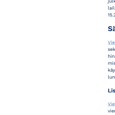
jul
lai
15.
S
Vie
sek
hin
mis
kä
lu
Li
Vi
vie