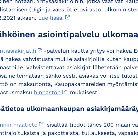
kinen notaari. Yritysasiakirjoihin, jotka vaativat 
llistamisen (Digi- ja väestötietovirasto, ulkominis
2.2021 alkaen.
Lue lisää.
ähköinen asiointipalvelu ulkomaa
ntiasiakirjat.fi
-palvelun kautta yritys voi hakea 
ä hakea vahvistusta muille asiakirjoille kuten kaupp
nastoille. Vahvistettavat asiakirjat lähetetään pal
sä ne leimataan sähköisesti, asiakas voi itse tulost
yttö on maksutonta, Kauppakamareiden myöntämistä 
nastusmaksu
hinnaston
mukaisesti.
sätietoa ulkomaankaupan asiakirjamääräy
ennin maatieto
sisältää tiedot lähes 200 maan vaad
ntirajoituksista ja pakotteista, tullauksesta, vapaak