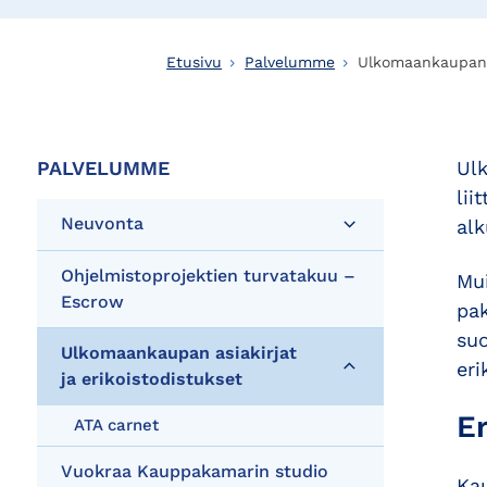
Etusivu
Palvelumme
Ulkomaankaupan a
PALVELUMME
Ulk
li
Neuvonta
alk
Ohjelmistoprojektien turvatakuu –
Mui
Escrow
pak
suo
Ulkomaankaupan asiakirjat
eri
ja erikoistodistukset
E
ATA carnet
Vuokraa Kauppakamarin studio
Kau