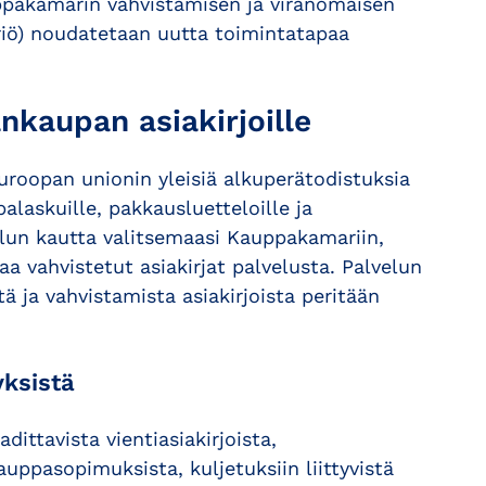
Kauppakamarin vahvistamisen ja viranomaisen
teriö) noudatetaan uutta toimintatapaa
nkaupan asiakirjoille
Euroopan unionin yleisiä alkuperätodistuksia
alaskuille, pakkausluetteloille ja
velun kautta valitsemaasi Kauppakamariin,
aa vahvistetut asiakirjat palvelusta. Palvelun
ja vahvistamista asiakirjoista peritään
ksistä
ittavista vientiasiakirjoista,
auppasopimuksista, kuljetuksiin liittyvistä