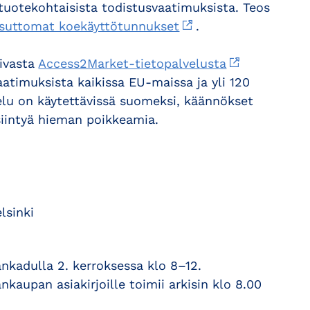
tuotekohtaisista todistusvaatimuksista. Teos
suttomat koekäyttötunnukset
.
ivasta
Access2Market-tietopalvelusta
vaatimuksista kaikissa EU-maissa ja yli 120
elu on käytettävissä suomeksi, käännökset
siintyä hieman poikkeamia.
lsinki
kadulla 2. kerroksessa klo 8–12.
kaupan asiakirjoille toimii arkisin klo 8.00