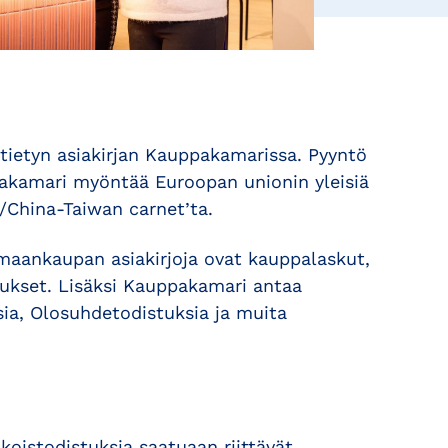
tietyn asiakirjan Kauppakamarissa. Pyyntö
pakamari myöntää Euroopan unionin yleisiä
D/China-Taiwan carnet’ta.
maankaupan asiakirjoja ovat kauppalaskut,
tukset. Lisäksi Kauppakamari antaa
ksia, Olosuhdetodistuksia ja muita
koistodistuksia saatuaan riittävät