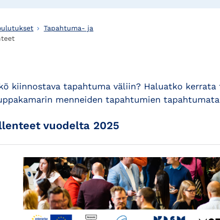
oulutukset
Tapahtuma- ja
teet
kö kiinnostava tapahtuma väliin? Haluatko kerrata ta
uppakamarin menneiden tapahtumien tapahtumatal
llenteet vuodelta 2025