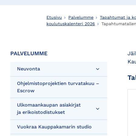
Etusivu
Palvelumme
Tapahtumat ja k
koulutuskalenteri 2026
Tapahtumatallen
PALVELUMME
Jäi
Ka
Neuvonta
Ta
Ohjelmistoprojektien turvatakuu –
Escrow
Ulkomaankaupan asiakirjat
ja erikoistodistukset
Vuokraa Kauppakamarin studio