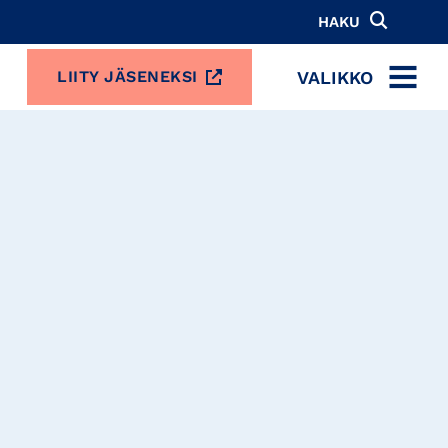
HAKU
VALIKKO
LIITY JÄSENEKSI
MENU