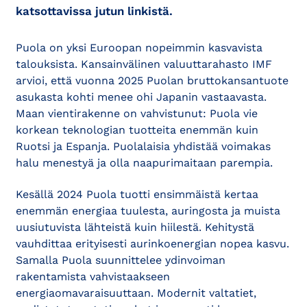
katsottavissa jutun linkistä.
Puola on yksi Euroopan nopeimmin kasvavista
talouksista. Kansainvälinen valuuttarahasto IMF
arvioi, että vuonna 2025 Puolan bruttokansantuote
asukasta kohti menee ohi Japanin vastaavasta.
Maan vientirakenne on vahvistunut: Puola vie
korkean teknologian tuotteita enemmän kuin
Ruotsi ja Espanja. Puolalaisia yhdistää voimakas
halu menestyä ja olla naapurimaitaan parempia.
Kesällä 2024 Puola tuotti ensimmäistä kertaa
enemmän energiaa tuulesta, auringosta ja muista
uusiutuvista lähteistä kuin hiilestä. Kehitystä
vauhdittaa erityisesti aurinkoenergian nopea kasvu.
Samalla Puola suunnittelee ydinvoiman
rakentamista vahvistaakseen
energiaomavaraisuuttaan. Modernit valtatiet,