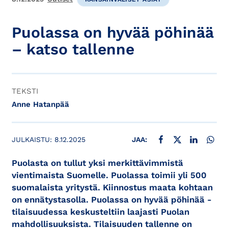
Puolassa on hyvää pöhinää
– katso tallenne
TEKSTI
Anne Hatanpää
JAA FACEBOOKISSA
JAA X:SSÄ
JAA LINKE
JAA
JULKAISTU:
8.12.2025
JAA:
Puolasta on tullut yksi merkittävimmistä
vientimaista Suomelle. Puolassa toimii yli 500
suomalaista yritystä. Kiinnostus maata kohtaan
on ennätystasolla. Puolassa on hyvää pöhinää -
tilaisuudessa keskusteltiin laajasti Puolan
mahdollisuuksista. Tilaisuuden tallenne on