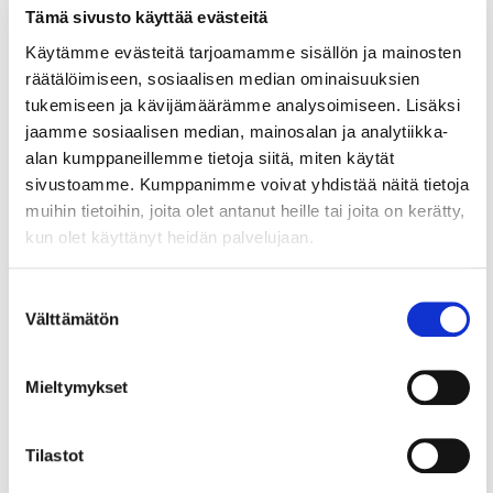
Tämä sivusto käyttää evästeitä
19.12.2023
UUTISET
Käytämme evästeitä tarjoamamme sisällön ja mainosten
räätälöimiseen, sosiaalisen median ominaisuuksien
GA Telesis: Monimuotoinen
tukemiseen ja kävijämäärämme analysoimiseen. Lisäksi
työyhteisö kääntyy
jaamme sosiaalisen median, mainosalan ja analytiikka-
kilpailuvaltiksi
alan kumppaneillemme tietoja siitä, miten käytät
sivustoamme. Kumppanimme voivat yhdistää näitä tietoja
Lentomoottoreita Helsinki-Vantaalla korjaava GA
muihin tietoihin, joita olet antanut heille tai joita on kerätty,
Telesis toimii kansainvälisellä erikoisalalla, jossa eri
kun olet käyttänyt heidän palvelujaan.
etnisistä taustoista tulevat työntekijät ovat
yritykselle kilpailuvaltti.
Suostumuksen
Välttämätön
valinta
9.12.2022
VASTUULLISUUS
Mieltymykset
Kestävän kasvun tietoiskut -sarja
Helsingin seudun kauppakamari ja Enterprise
Tilastot
Europe Network on järjestänyt tietoiskuja loka-
marraskuun aikana jo kolme webinaarien