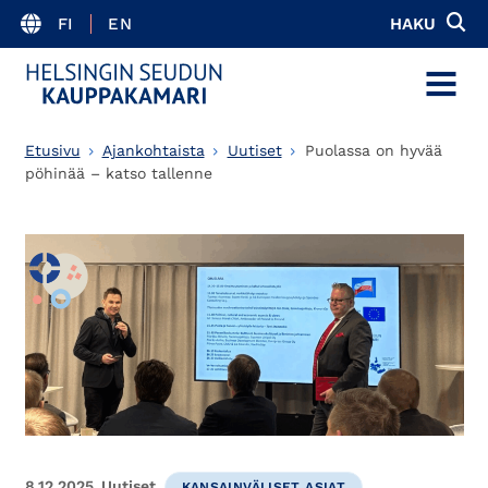
FI
EN
HAKU
MENU
Etusivu
Ajankohtaista
Uutiset
Puolassa on hyvää
pöhinää – katso tallenne
8.12.2025
Uutiset
KANSAINVÄLISET ASIAT