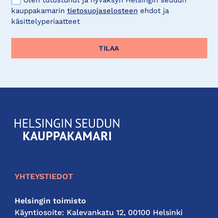
Olen tutustunut ja hyväksyn Helsingin seudun
kauppakamarin
tietosuojaselosteen
ehdot ja
käsittelyperiaatteet
KauppakamariHelsingin
seudun
kauppakamari
YHTEYSTIEDOT
Helsingin toimisto
Käyntiosoite: Kalevankatu 12, 00100 Helsinki