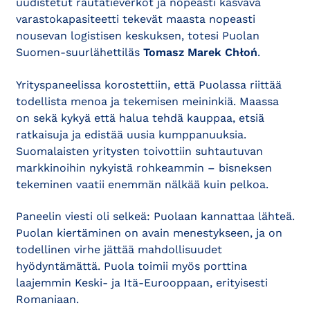
uudistetut rautatieverkot ja nopeasti kasvava
varastokapasiteetti tekevät maasta nopeasti
nousevan logistisen keskuksen, totesi Puolan
Suomen-suurlähettiläs
Tomasz Marek Chłoń
.
Yrityspaneelissa korostettiin, että Puolassa riittää
todellista menoa ja tekemisen meininkiä. Maassa
on sekä kykyä että halua tehdä kauppaa, etsiä
ratkaisuja ja edistää uusia kumppanuuksia.
Suomalaisten yritysten toivottiin suhtautuvan
markkinoihin nykyistä rohkeammin – bisneksen
tekeminen vaatii enemmän nälkää kuin pelkoa.
Paneelin viesti oli selkeä: Puolaan kannattaa lähteä.
Puolan kiertäminen on avain menestykseen, ja on
todellinen virhe jättää mahdollisuudet
hyödyntämättä. Puola toimii myös porttina
laajemmin Keski- ja Itä-Eurooppaan, erityisesti
Romaniaan.