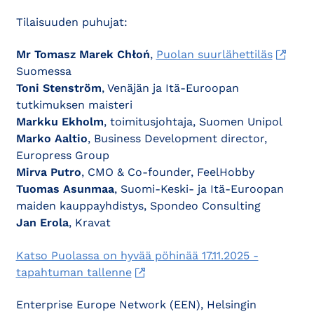
Tilaisuuden puhujat:
Mr Tomasz Marek Chłoń
,
Puolan suurlähettiläs
Suomessa
Toni Stenström
, Venäjän ja Itä-Euroopan
tutkimuksen maisteri
Markku Ekholm
, toimitusjohtaja, Suomen Unipol
Marko Aaltio
, Business Development director,
Europress Group
Mirva Putro
, CMO & Co-founder, FeelHobby
Tuomas Asunmaa
, Suomi-Keski- ja Itä-Euroopan
maiden kauppayhdistys, Spondeo Consulting
Jan Erola
, Kravat
Katso Puolassa on hyvää pöhinää 17.11.2025 -
tapahtuman tallenne
Enterprise Europe Network (EEN), Helsingin