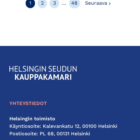
Seuraava
1
2
3
…
48
Seuraava
KauppakamariHelsingin
seudun
kauppakamari
YHTEYSTIEDOT
Helsingin toimisto
Käyntiosoite: Kalevankatu 12, 00100 Helsinki
Postiosoite: PL 68, 00131 Helsinki