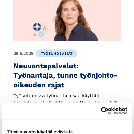
29.5.2026
TYÖSUHDEASIAT
Neuvontapalvelut:
Työnantaja, tunne työnjohto-
oikeuden rajat
Työsuhteessa työnantaja saa käyttää
työnjohto- eli direktio-oikeutta, ja työntekijä
on velvollinen noudattamaan työnantajan
määräyksiä. Työnjohto-oikeutta rajoittavat
muun muassa lainsäädännön,
työehtosopimuksen ja työsopimuksen
Tämä sivusto käyttää evästeitä