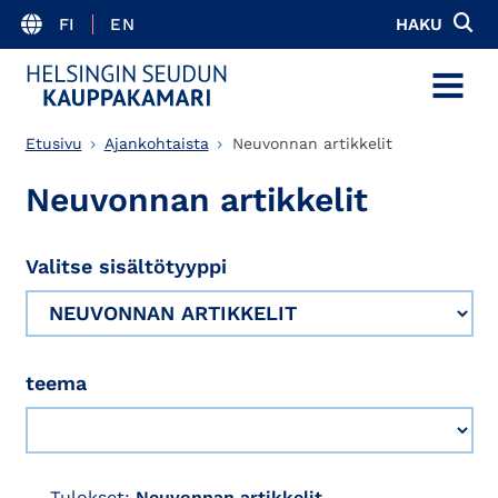
FI
EN
HAKU
MENU
Etusivu
Ajankohtaista
Neuvonnan artikkelit
Neuvonnan artikkelit
Valitse sisältötyyppi
teema
Tulokset:
Neuvonnan artikkelit