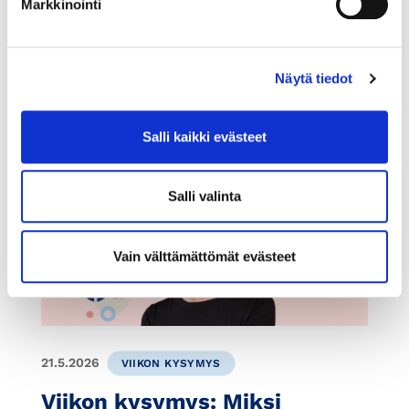
osinkona vai
Markkinointi
luovutusvoittona?
Juristimme ja muut asiantuntijamme
Näytä tiedot
vastaavat usein kysyttyihin kysymyksiin.
Salli kaikki evästeet
Salli valinta
Vain välttämättömät evästeet
21.5.2026
VIIKON KYSYMYS
Viikon kysymys: Miksi