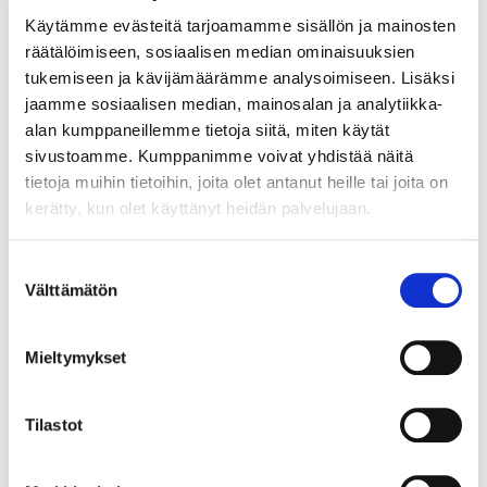
määräykset, kirjoittaa juristimme Kati
Käytämme evästeitä tarjoamamme sisällön ja mainosten
Mattinen.
räätälöimiseen, sosiaalisen median ominaisuuksien
tukemiseen ja kävijämäärämme analysoimiseen. Lisäksi
jaamme sosiaalisen median, mainosalan ja analytiikka-
alan kumppaneillemme tietoja siitä, miten käytät
sivustoamme. Kumppanimme voivat yhdistää näitä
tietoja muihin tietoihin, joita olet antanut heille tai joita on
kerätty, kun olet käyttänyt heidän palvelujaan.
Suostumuksen
Välttämätön
valinta
Mieltymykset
28.5.2026
VIIKON KYSYMYS
Viikon kysymys: Verotetaanko
Tilastot
omien osakkeiden hankinta