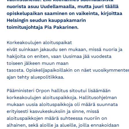
nuorista asuu Uudellamaalla, mutta juuri täällä
opiskelupaikan saaminen on vaikeinta, kirjoittaa
Helsingin seudun kauppakamarin
toimitusjohtaja Pia Pakarinen.
Korkeakoulujen aloituspaikat
eivät suinkaan jakaudu sen mukaan, missä nuoria ja
hakijoita on eniten, vaan Uusimaa jää vuodesta
toiseen jälkeen muun maan
tasosta. Opiskelijapaikoillakin on näet vuosikymmente
ajan tehty aluepolitiikkaa.
Pääministeri Orpon hallitus sitoutui lisäämään
korkeakoulujen aloituspaikkoja. Hallitusohjelman
mukaan uusia aloituspaikkoja oli määrä suunnata
erityisesti kasvukeskuksiin ja sinne, missä
aloituspaikkojen määrä suhteessa nuoriin on
alhainen, sekä aloille ja alueille, joilla ennakoidaan