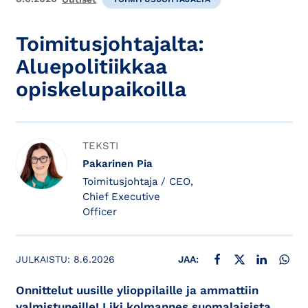
Toimitusjohtajalta:
Aluepolitiikkaa
opiskelupaikoilla
TEKSTI
Pakarinen Pia
Toimitusjohtaja / CEO,
Chief Executive
Officer
JAA FACEBOOKISSA
JAA X:SSÄ
JAA LINKE
JAA
JULKAISTU:
8.6.2026
JAA:
Onnittelut uusille ylioppilaille ja ammattiin
valmistuneille! Liki kolmannes suomalaisista