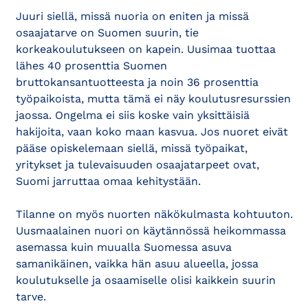
Juuri siellä, missä nuoria on eniten ja missä
osaajatarve on Suomen suurin, tie
korkeakoulutukseen on kapein. Uusimaa tuottaa
lähes 40 prosenttia Suomen
bruttokansantuotteesta ja noin 36 prosenttia
työpaikoista, mutta tämä ei näy koulutusresurssien
jaossa. Ongelma ei siis koske vain yksittäisiä
hakijoita, vaan koko maan kasvua. Jos nuoret eivät
pääse opiskelemaan siellä, missä työpaikat,
yritykset ja tulevaisuuden osaajatarpeet ovat,
Suomi jarruttaa omaa kehitystään.
Tilanne on myös nuorten näkökulmasta kohtuuton.
Uusmaalainen nuori on käytännössä heikommassa
asemassa kuin muualla Suomessa asuva
samanikäinen, vaikka hän asuu alueella, jossa
koulutukselle ja osaamiselle olisi kaikkein suurin
tarve.