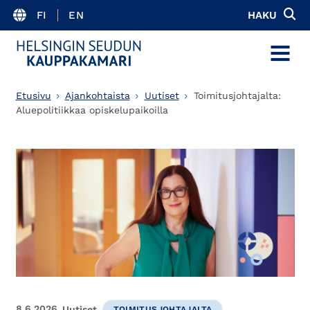
FI
EN
HAKU
MENU
Etusivu
Ajankohtaista
Uutiset
Toimitusjohtajalta:
Aluepolitiikkaa opiskelupaikoilla
8.6.2026
Uutiset
TOIMITUSJOHTAJALTA