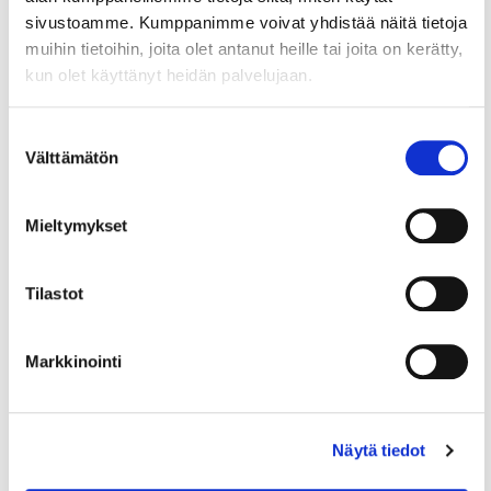
sivustoamme. Kumppanimme voivat yhdistää näitä tietoja
muihin tietoihin, joita olet antanut heille tai joita on kerätty,
kun olet käyttänyt heidän palvelujaan.
Suostumuksen
Välttämätön
valinta
5.2.2026
TOIMITUSJOHTAJALTA
Toimitusjohtajalta:
Mieltymykset
Kauppakamarien talouskysely
antaa hentoja toiveita kasvusta
Tilastot
Tilastokeskuksen ennakkotieto, kauppakamarien
talouskysely ja kauppakamarien vientiasiakirjojen
Markkinointi
kysyntä viittaavat talouskasvun käynnistymiseen,
kirjoittaa toimitusjohtajamme Pia Pakarinen.
Näytä tiedot
9.1.2026
TOIMITUSJOHTAJALTA