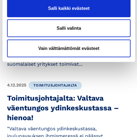
Toimitusjohtajalta: Monet
Salli kaikki evästeet
yritysten kannalta tärkeät
kysymykset ratkaistaan
Salli valinta
Brysselissä
Vain välttämättömät evästeet
Euroopan unionin päätökset vaikuttavat suoraan
siihen, millaisessa toimintaympäristössä
suomalaiset yritykset toimivat...
4.12.2025
TOIMITUSJOHTAJALTA
Toimitusjohtajalta: Valtava
väentungos ydinkeskustassa –
hienoa!
”Valtava väentungos ydinkeskustassa,
joulunavauksen ihmismeressä ei päässyt