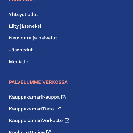
Yhteystiedot
Liity jäseneksi
Neuvonta ja palvelut
Jäsenedut
Medialle
PALVELUMME VERKOSSA
KauppakamariKauppa
KauppakamariTieto
KauppakamariVerkosto
KoulutusOnline