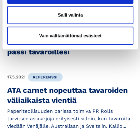
usein kysyttyihin kysymyksiin.
Salli valinta
28.9.2021
KANSAINVÄLISET ASIAT
Vain välttämättömät evästeet
Vauhtia vientiin – ATA carnet on
passi tavaroillesi
17.5.2021
REFERENSSI
ATA carnet nopeuttaa tavaroiden
väliaikaista vientiä
Paperiteollisuuden parissa toimiva PR Rolls
tarvitsee asiakirjoja erityisesti silloin, kun tavaroita
viedään Venäjälle, Australiaan ja Sveitsiin. Kallio...