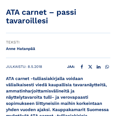
ATA carnet – passi
tavaroillesi
TEKSTI
Anne Hatanpää
JAA FACEBOOKISSA
JAA X:SSÄ
JAA LINKE
JAA
JULKAISTU:
8.5.2018
JAA:
ATA carnet -tulliasiakirjalla voidaan
väliaikaisesti viedä kaupallisia tavaranäytteitä,
ammatinharjoittamisvälineitä ja
näyttelytavaroita tulli- ja verovapaasti
sopimukseen liittyneisiin maihin korkeintaan
yhden vuoden ajaksi. Kauppakamarit Suomessa
myöntävät ATA carnet -tulliasiakirjoja.