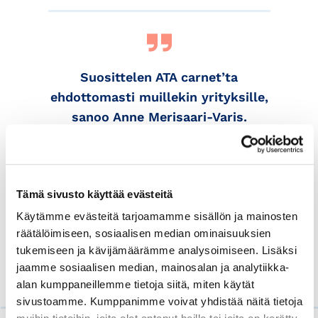
Suosittelen ATA carnet’ta
ehdottomasti muillekin yrityksille,
sanoo Anne Merisaari-Varis.
Tämä sivusto käyttää evästeitä
Temet tarjoaa suojateknologian erityisosaamistaan
asiakkaidensa käyttöön helpottamaan suojien
Käytämme evästeitä tarjoamamme sisällön ja mainosten
suunnittelua ja rakentamista yhä toimivampien ja
räätälöimiseen, sosiaalisen median ominaisuuksien
taloudellisempien suojaratkaisujen
tukemiseen ja kävijämäärämme analysoimiseen. Lisäksi
aikaansaamiseksi.
jaamme sosiaalisen median, mainosalan ja analytiikka-
alan kumppaneillemme tietoja siitä, miten käytät
sivustoamme. Kumppanimme voivat yhdistää näitä tietoja