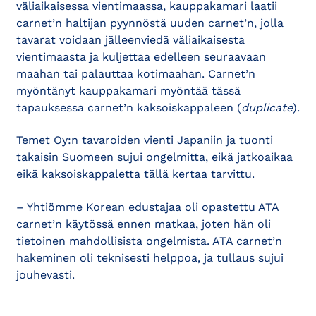
väliaikaisessa vientimaassa, kauppakamari laatii
carnet’n haltijan pyynnöstä uuden carnet’n, jolla
tavarat voidaan jälleenviedä väliaikaisesta
vientimaasta ja kuljettaa edelleen seuraavaan
maahan tai palauttaa kotimaahan. Carnet’n
myöntänyt kauppakamari myöntää tässä
tapauksessa carnet’n kaksoiskappaleen (
duplicate
).
Temet Oy:n tavaroiden vienti Japaniin ja tuonti
takaisin Suomeen sujui ongelmitta, eikä jatkoaikaa
eikä kaksoiskappaletta tällä kertaa tarvittu.
– Yhtiömme Korean edustajaa oli opastettu ATA
carnet’n käytössä ennen matkaa, joten hän oli
tietoinen mahdollisista ongelmista. ATA carnet’n
hakeminen oli teknisesti helppoa, ja tullaus sujui
jouhevasti.