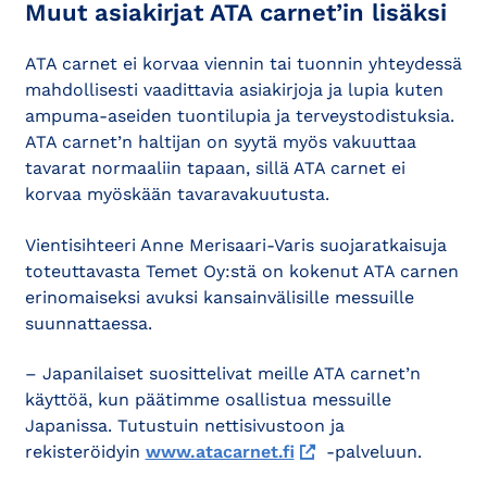
Muut asiakirjat ATA carnet’in lisäksi
ATA carnet ei korvaa viennin tai tuonnin yhteydessä
mahdollisesti vaadittavia asiakirjoja ja lupia kuten
ampuma-aseiden tuontilupia ja terveystodistuksia.
ATA carnet’n haltijan on syytä myös vakuuttaa
tavarat normaaliin tapaan, sillä ATA carnet ei
korvaa myöskään tavaravakuutusta.
Vientisihteeri Anne Merisaari-Varis suojaratkaisuja
toteuttavasta Temet Oy:stä on kokenut ATA carnen
erinomaiseksi avuksi kansainvälisille messuille
suunnattaessa.
– Japanilaiset suosittelivat meille ATA carnet’n
käyttöä, kun päätimme osallistua messuille
Japanissa. Tutustuin nettisivustoon ja
rekisteröidyin
www.atacarnet.fi
-palveluun.