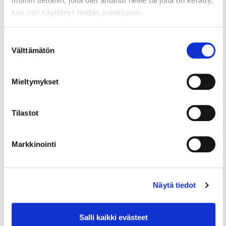
muihin tietoihin, joita olet antanut heille tai joita on kerätty,
kun olet käyttänyt heidän palvelujaan.
Lue myös
Suostumuksen
Välttämätön
valinta
Mieltymykset
Tilastot
Markkinointi
29.5.2024
VIIKON KYSYMYS
Viikon kysymys: Mitkä maat
Näytä tiedot
hyväksyvät ATA carnet -
tulliasiakirjan?
Salli kaikki evästeet
Juristimme ja muut asiantuntijamme vastaavat