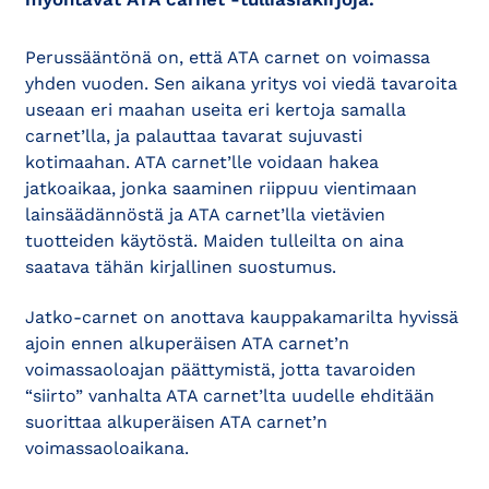
Perussääntönä on, että ATA carnet on voimassa
yhden vuoden. Sen aikana yritys voi viedä tavaroita
useaan eri maahan useita eri kertoja samalla
carnet’lla, ja palauttaa tavarat sujuvasti
kotimaahan. ATA carnet’lle voidaan hakea
jatkoaikaa, jonka saaminen riippuu vientimaan
lainsäädännöstä ja ATA carnet’lla vietävien
tuotteiden käytöstä. Maiden tulleilta on aina
saatava tähän kirjallinen suostumus.
Jatko-carnet on anottava kauppakamarilta hyvissä
ajoin ennen alkuperäisen ATA carnet’n
voimassaoloajan päättymistä, jotta tavaroiden
“siirto” vanhalta ATA carnet’lta uudelle ehditään
suorittaa alkuperäisen ATA carnet’n
voimassaoloaikana.