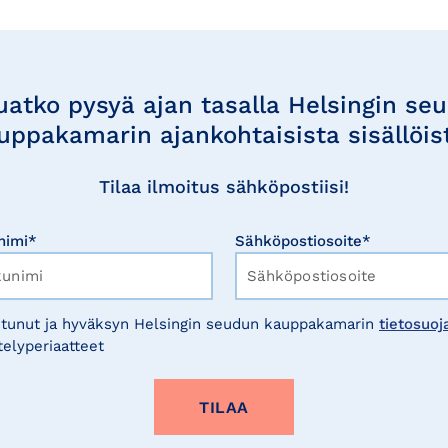
uatko pysyä ajan tasalla Helsingin se
uppakamarin ajankohtaisista sisällöis
Tilaa ilmoitus sähköpostiisi!
nimi*
Sähköpostiosoite*
tunut ja hyväksyn Helsingin seudun kauppakamarin
tietosuoj
telyperiaatteet