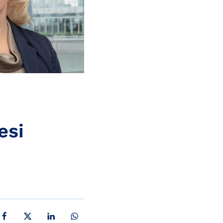
esi
JAA FACEBOOKISSA
JAA X:SSÄ
JAA LINKEDINISSÄ
JAA WHATSAPPISSA