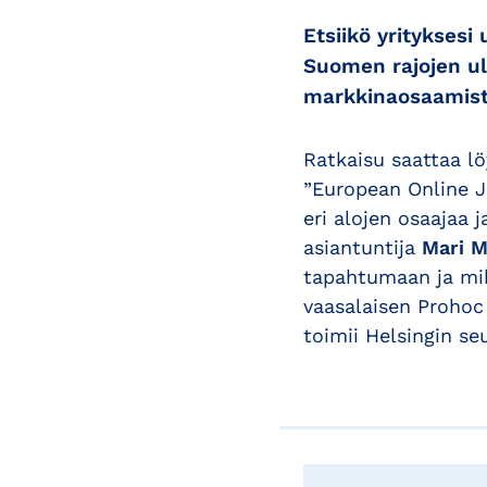
Etsiikö yrityksesi
Suomen rajojen ulk
markkinaosaamis
Ratkaisu saattaa l
”European Online J
eri alojen osaajaa
asiantuntija
Mari 
tapahtumaan ja mik
vaasalaisen Prohoc
toimii Helsingin s