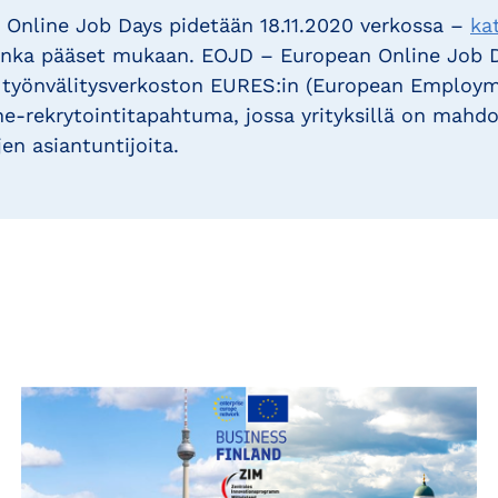
Online Job Days pidetään 18.11.2020 verkossa –
ka
uinka pääset mukaan. EOJD – European Online Job 
 työnvälitysverkoston EURES:in (European Employm
ne-rekrytointitapahtuma, jossa yrityksillä on mahdol
jen asiantuntijoita.