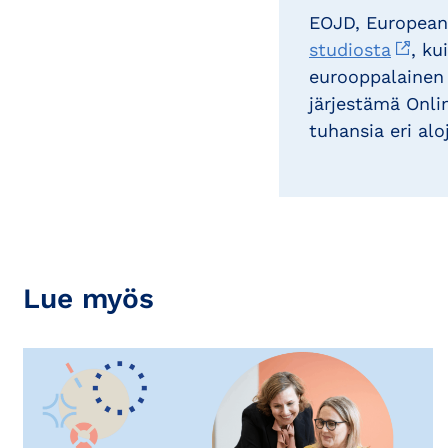
EOJD, European 
studiosta
, k
eurooppalainen
järjestämä Onli
tuhansia eri alo
Lue myös