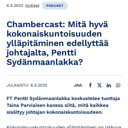
6.5.2022
Uutiset
PODCAST
Chambercast: Mitä hyvä
kokonaiskuntoisuuden
ylläpitäminen edellyttää
johtajalta, Pentti
Sydänmaanlakka?
JAA FACEBOOKISSA
JAA X:SSÄ
JAA LINKE
JAA
JULKAISTU:
6.5.2022
JAA:
FT Pentti Sydänmaanlakka keskustelee tuottaja
Taina Parviaisen kanssa siitä, mitä kaikkea
sisältyy johtajan kokonaiskuntoisuuteen.
Kokonaisuuskuntoisuuden ylläpitäminen on jatkuva