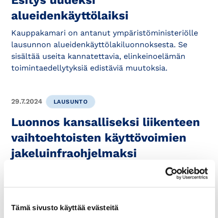
Esitys uudeksi
alueidenkäyttölaiksi
Kauppakamari on antanut ympäristöministeriölle
lausunnon alueidenkäyttölakiluonnoksesta. Se
sisältää useita kannatettavia, elinkeinoelämän
toimintaedellytyksiä edistäviä muutoksia.
29.7.2024
LAUSUNTO
Luonnos kansalliseksi liikenteen
vaihtoehtoisten käyttövoimien
jakeluinfraohjelmaksi
1. Yleistä Jakeluinfraohjelma on laadittu
pääministeri Petteri Orpon hallituksen ohjelman
sekä EU:n jakeluinfra-asetuksen tavoitteisiin
vastaamiseksi....
Tämä sivusto käyttää evästeitä