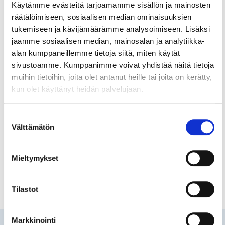
Käytämme evästeitä tarjoamamme sisällön ja mainosten
räätälöimiseen, sosiaalisen median ominaisuuksien
10.4.2024
LAUSUNTO
tukemiseen ja kävijämäärämme analysoimiseen. Lisäksi
Lausunto: Luonnos Helsingin
jaamme sosiaalisen median, mainosalan ja analytiikka-
alan kumppaneillemme tietoja siitä, miten käytät
asumisen ja siihen liittyvän
sivustoamme. Kumppanimme voivat yhdistää näitä tietoja
maankäytön toteutusohjelmaksi
muihin tietoihin, joita olet antanut heille tai joita on kerätty,
2024 (AM-ohjelma)
kun olet käyttänyt heidän palvelujaan.
Helsingin kaupunginkanslia on pyytänyt
Suostumuksen
kauppakamarin lausuntoa luonnoksesta Helsingin
Välttämätön
valinta
asumisen ja siihen...
Mieltymykset
Tilastot
Markkinointi