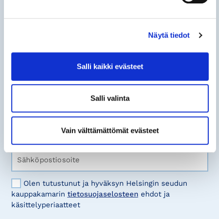
Tilaa
uutisia
Haluatko pysyä ajan tasalla
Helsingin seudun kauppakamarin
Näytä tiedot
ajankohtaisista sisällöistä?
Salli kaikki evästeet
Tilaa ilmoitus sähköpostiisi!
Salli valinta
Etunimi Sukunimi*
Vain välttämättömät evästeet
Sähköpostiosoite*
Olen tutustunut ja hyväksyn Helsingin seudun
kauppakamarin
tietosuojaselosteen
ehdot ja
käsittelyperiaatteet