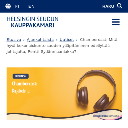
FI
EN
HAKU
MENU
Etusivu
Ajankohtaista
Uutiset
Chambercast: Mitä
hyvä kokonaiskuntoisuuden ylläpitäminen edellyttää
johtajalta, Pentti Sydänmaanlakka?