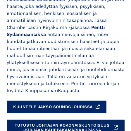
haaste, joka edellyttää fyysisen, psyykkisen,
emotionaalisen, henkisen, sosiaalisen ja
ammatillisen hyvinvoinnin tasapainoa. Tässä
Chambercastin Kirjakulma -jaksossa
Pentti
Sydänmaanlakka
antaa neuvoja siihen, miten
kohdata jatkuvan uudistumisen haasteet ja oppia
huolehtimaan itsestään ja muista sekä elämään
mahdollisimman täyspainoista elämää
yllätyksellisessä toimintaympäristössä. Ei voi johtaa
muita, jos ei ensin johda itseään ja huolehdi omasta
hyvinvoinnistaan. Tällä on vaikutus yrityksen
menestykseen ja tulokseen. Pentin tuoreen kirjan
löydätä KauppakamariKaupasta.
KUUNTELE JAKSO SOUNDCLOUDISSA
TUTUSTU JOHTAJAN KOKONAISKUNTOISUUS
-KIRJAAN KAUPPAKAMARIKAUPASSA