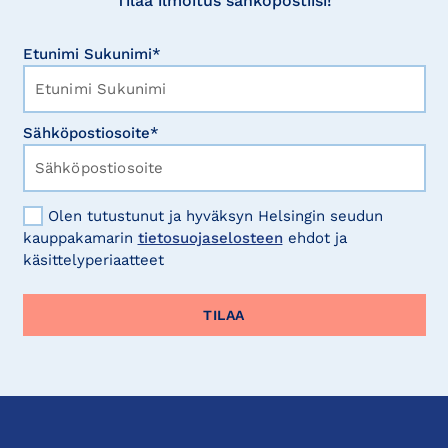
Tilaa ilmoitus sähköpostiisi!
Etunimi Sukunimi*
Sähköpostiosoite*
Olen tutustunut ja hyväksyn Helsingin seudun
kauppakamarin
tietosuojaselosteen
ehdot ja
käsittelyperiaatteet