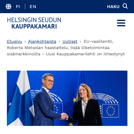
FI
EN
HAKU
MENU
Etusivu
Ajankohtaista
Uutiset
EU-vaalitentti,
Roberta Metsolan haastattelu, lisää liiketoimintaa
sisämarkkinoilta – Uusi Kauppakamarilehti on ilmestynyt