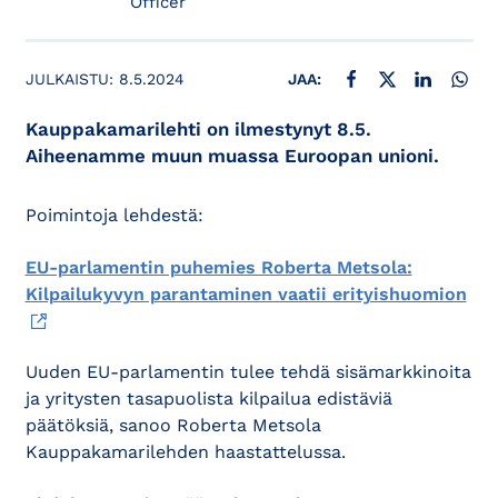
Officer
JAA FACEBOOKISSA
JAA X:SSÄ
JAA LINKE
JAA
JULKAISTU:
8.5.2024
JAA:
Kauppakamarilehti on ilmestynyt 8.5.
Aiheenamme muun muassa Euroopan unioni.
Poimintoja lehdestä:
EU-parlamentin puhemies Roberta Metsola:
Kilpailukyvyn parantaminen vaatii erityishuomion
Uuden EU-parlamentin tulee tehdä sisämarkkinoita
ja yritysten tasapuolista kilpailua edistäviä
päätöksiä, sanoo Roberta Metsola
Kauppakamarilehden haastattelussa.