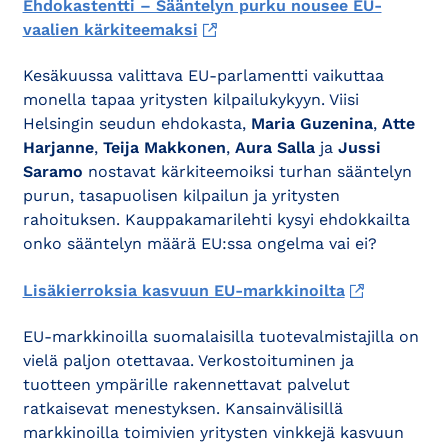
Ehdokastentti – Sääntelyn purku nousee EU-
vaalien kärkiteemaksi
Kesäkuussa valittava EU-parlamentti vaikuttaa
monella tapaa yritysten kilpailukykyyn. Viisi
Helsingin seudun ehdokasta,
Maria Guzenina
,
Atte
Harjanne
,
Teija Makkonen
,
Aura Salla
ja
Jussi
Saramo
nostavat kärkiteemoiksi turhan sääntelyn
purun, tasapuolisen kilpailun ja yritysten
rahoituksen. Kauppakamarilehti kysyi ehdokkailta
onko sääntelyn määrä EU:ssa ongelma vai ei?
Lisäkierroksia kasvuun EU-markkinoilta
EU-markkinoilla suomalaisilla tuotevalmistajilla on
vielä paljon otettavaa. Verkostoituminen ja
tuotteen ympärille rakennettavat palvelut
ratkaisevat menestyksen. Kansainvälisillä
markkinoilla toimivien yritysten vinkkejä kasvuun