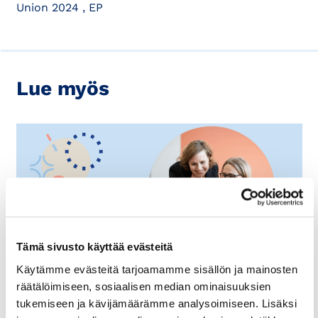
Union 2024 , EP
Lue myös
Tämä sivusto käyttää evästeitä
Käytämme evästeitä tarjoamamme sisällön ja mainosten
8.12.2025
LIIKE-ELÄMÄ
räätälöimiseen, sosiaalisen median ominaisuuksien
tukemiseen ja kävijämäärämme analysoimiseen. Lisäksi
Katso tästä avoinna olevat