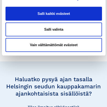
Osaamisella maailmalle – Uusi
Kauppakamarilehti on ilmestynyt
Salli kaikki evästeet
Kauppakamarilehti on ilmestynyt 13.11. Aiheenamme
on kansainvälistyminen.
Salli valinta
Vain välttämättömät evästeet
Tilaa
uutisia
Haluatko pysyä ajan tasalla
Helsingin seudun kauppakamarin
ajankohtaisista sisällöistä?