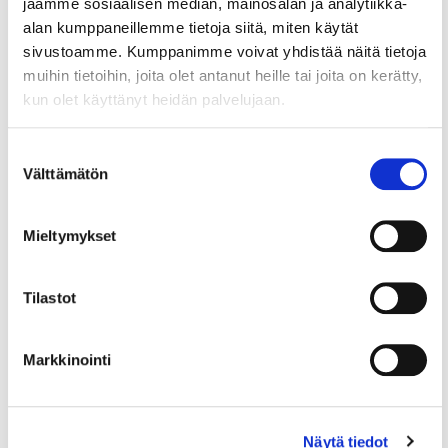
jaamme sosiaalisen median, mainosalan ja analytiikka-
rahoitushaut
alan kumppaneillemme tietoja siitä, miten käytät
sivustoamme. Kumppanimme voivat yhdistää näitä tietoja
Kokoamme yrityksille olennaisia ja merkittäviä
muihin tietoihin, joita olet antanut heille tai joita on kerätty,
rahoitusmahdollisuuksia samaan päivittyvään
kun olet käyttänyt heidän palvelujaan.
artikkeliin. Artikkeli päivitetty 26.6.
Suostumuksen
17.12.2024
KRIISIT
Välttämätön
valinta
Päivitetty 24.10.2025: Ukrainan
Mieltymykset
sodan vaikutukset yrityksiin
Olemme koonneet pakotteisiin liittyvää tietoa,
Tilastot
tietolähteitä ja toimintaohjeita tähän artikkeliin.
Venäjän aloitettua täysimittaisen hyökkäyssodan
ja...
Markkinointi
14.11.2024
KAUPPAKAMARILEHTI
Näytä tiedot