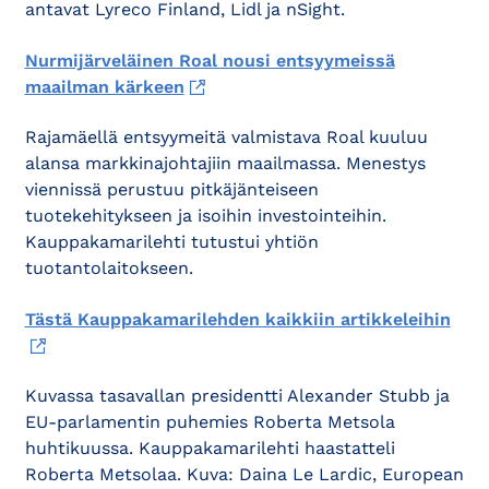
antavat Lyreco Finland, Lidl ja nSight.
Nurmijärveläinen Roal nousi entsyymeissä
maailman kärkeen
Rajamäellä entsyymeitä valmistava Roal kuuluu
alansa markkinajohtajiin maailmassa. Menestys
viennissä perustuu pitkäjänteiseen
tuotekehitykseen ja isoihin investointeihin.
Kauppakamarilehti tutustui yhtiön
tuotantolaitokseen.
Tästä Kauppakamarilehden kaikkiin artikkeleihin
Kuvassa tasavallan presidentti Alexander Stubb ja
EU-parlamentin puhemies Roberta Metsola
huhtikuussa. Kauppakamarilehti haastatteli
Roberta Metsolaa. Kuva: Daina Le Lardic, European