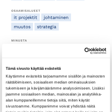
OSAAMISALUEET
it projektit
johtaminen
muutos
strategia
MINUSTA
Laaja-alainen kokemus liikkeenjohdon
konsultoinnista, mittavista
kehityshankkeista sisältäen globaaleja
tietojärjestelmä toteutuksia sekä
Tämä sivusto käyttää evästeitä
ulkoistuspalveluista viimeisen 25
Käytämme evästeitä tarjoamamme sisällön ja mainosten
vuoden ajalta. Merkittävimmät
räätälöimiseen, sosiaalisen median ominaisuuksien
työnantajat Accenture, DXC
tukemiseen ja kävijämäärämme analysoimiseen. Lisäksi
Technology, Wipro.
jaamme sosiaalisen median, mainosalan ja analytiikka-
alan kumppaneillemme tietoja siitä, miten käytät
sivustoamme. Kumppanimme voivat yhdistää näitä