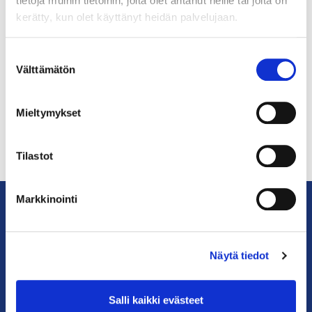
tietoja muihin tietoihin, joita olet antanut heille tai joita on
kerätty, kun olet käyttänyt heidän palvelujaan.
LINKKEJÄ
https://www.linkedin.com/in/arto-kuu
Suostumuksen
sinen/
Välttämätön
valinta
Mieltymykset
Tilastot
Markkinointi
KauppakamariHelsingin
seudun
Näytä tiedot
kauppakamari
Salli kaikki evästeet
YHTEYSTIEDOT