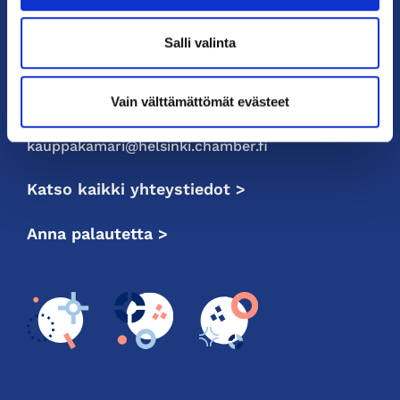
Helsingin toimisto
Salli valinta
Käyntiosoite: Kalevankatu 12, 00100 Helsinki
Postiosoite: PL 68, 00131 Helsinki
Vain välttämättömät evästeet
Puhelin: 09 228 601 (vaihde)
kauppakamari@helsinki.chamber.fi
Katso kaikki yhteystiedot >
Anna palautetta >