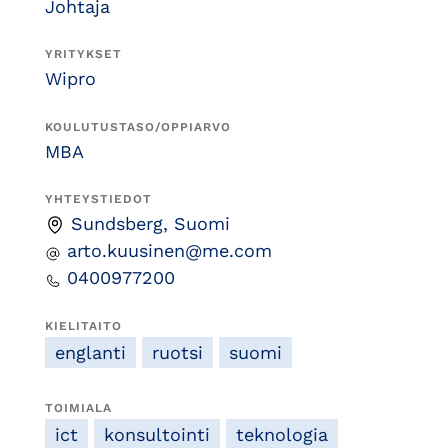
Johtaja
YRITYKSET
Wipro
KOULUTUSTASO/OPPIARVO
MBA
YHTEYSTIEDOT
Sundsberg, Suomi
arto.kuusinen@me.com
0400977200
KIELITAITO
englanti
ruotsi
suomi
TOIMIALA
ict
konsultointi
teknologia