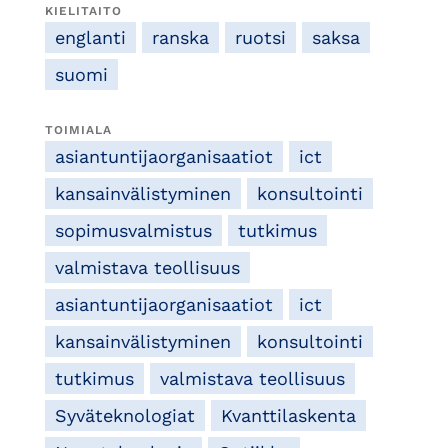
KIELITAITO
englanti
ranska
ruotsi
saksa
suomi
TOIMIALA
asiantuntijaorganisaatiot
ict
kansainvälistyminen
konsultointi
sopimusvalmistus
tutkimus
valmistava teollisuus
asiantuntijaorganisaatiot
ict
kansainvälistyminen
konsultointi
tutkimus
valmistava teollisuus
Syväteknologiat
Kvanttilaskenta