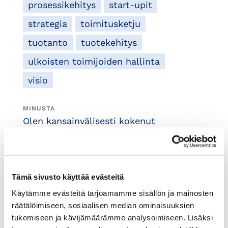
prosessikehitys
start-upit
strategia
toimitusketju
tuotanto
tuotekehitys
ulkoisten toimijoiden hallinta
visio
MINUSTA
Olen kansainvälisesti kokenut
syväteknologian yritysten
liiketoiminnan johtaja, jolla on noin
30 vuoden kokemus elektroniikka-
alan ja korkean teknologian
Tämä sivusto käyttää evästeitä
teollisuudesta Euroopassa, Aasiassa
Käytämme evästeitä tarjoamamme sisällön ja mainosten
ja Yhdysvalloissa. Urani aikana olen
räätälöimiseen, sosiaalisen median ominaisuuksien
toiminut keskeisissä rooleissa
tukemiseen ja kävijämäärämme analysoimiseen. Lisäksi