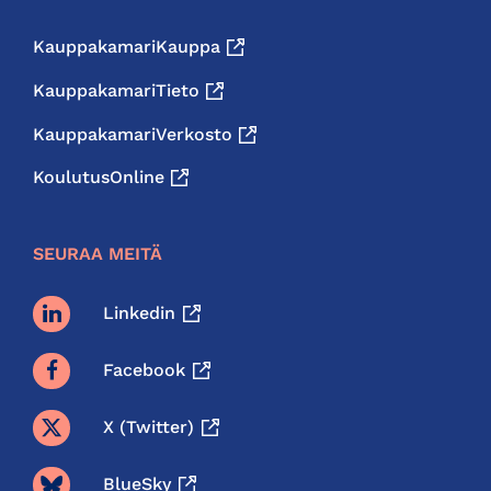
KauppakamariKauppa
KauppakamariTieto
KauppakamariVerkosto
KoulutusOnline
SEURAA MEITÄ
Linkedin
Facebook
X (twitter)
BlueSky