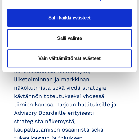
markkinoihin, rakentamaan selkeitä
tuotestrategioita ja skaalaamaan
Salli kaikki evästeet
liiketoimintaa kestävällä tavalla.
Työskentelen erityisesti
kvanttilaskennan, puolijohteiden,
Salli valinta
nanoteknologian, optiikan ja vaativien
instrumentointiratkaisujen parissa.
Vain välttämättömät evästeet
Vahvuuteni on kyky hahmottaa
kokonaisuuksia teknologian,
liiketoiminnan ja markkinan
näkökulmista sekä viedä strategia
käytännön toteutukseksi yhdessä
tiimien kanssa. Tarjoan hallituksille ja
Advisory Boardeille erityisesti
strategista näkemystä,
kaupallistamisen osaamista sekä
tukea kasvun ja fokuksen