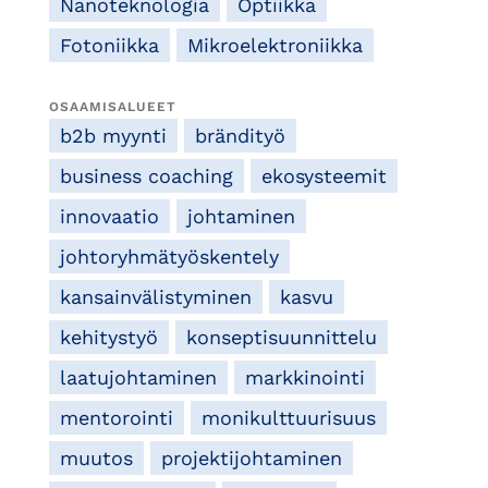
Nanoteknologia
Optiikka
Fotoniikka
Mikroelektroniikka
OSAAMISALUEET
b2b myynti
brändityö
business coaching
ekosysteemit
innovaatio
johtaminen
johtoryhmätyöskentely
kansainvälistyminen
kasvu
kehitystyö
konseptisuunnittelu
laatujohtaminen
markkinointi
mentorointi
monikulttuurisuus
muutos
projektijohtaminen