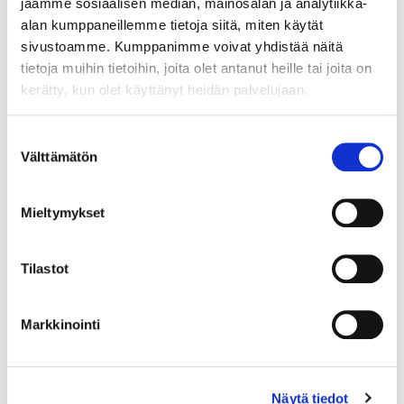
jaamme sosiaalisen median, mainosalan ja analytiikka-
myynnin, liiketoiminnan kehityksen,
alan kumppaneillemme tietoja siitä, miten käytät
tuotekehityksen, tuotejohtamisen ja
sivustoamme. Kumppanimme voivat yhdistää näitä
operaatioiden rajapinnoissa, vastaten
tietoja muihin tietoihin, joita olet antanut heille tai joita on
erityisesti teknologian
kerätty, kun olet käyttänyt heidän palvelujaan.
kaupallistamisesta ja kasvun
rakentamisesta. Viimeisimpänä
Suostumuksen
vastasin tuotejohtamisesta Bluefors
Välttämätön
valinta
Oy:ssä, jossa rakensin tuotehallinnan
toimintamallit ja tiimin sekä johdin
Mieltymykset
tiekarttojen ja uusien tuotteiden
kehitystä nopeasti kasvavalla
Tilastot
kvanttiteknologian alalla.
Tällä hetkellä toimin yrittäjänä ES
Markkinointi
DeepTech-toiminimellä, ja autan
syväteknologiayrityksiä yhdistämään
tutkimus- ja kehitystyön
Näytä tiedot