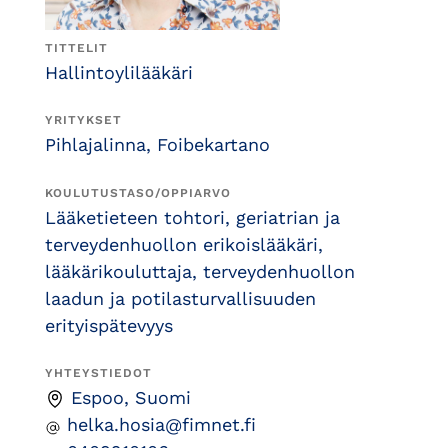
TITTELIT
Hallintoylilääkäri
YRITYKSET
Pihlajalinna, Foibekartano
KOULUTUSTASO/OPPIARVO
Lääketieteen tohtori, geriatrian ja
terveydenhuollon erikoislääkäri,
lääkärikouluttaja, terveydenhuollon
laadun ja potilasturvallisuuden
erityispätevyys
YHTEYSTIEDOT
Espoo, Suomi
helka.hosia@fimnet.fi