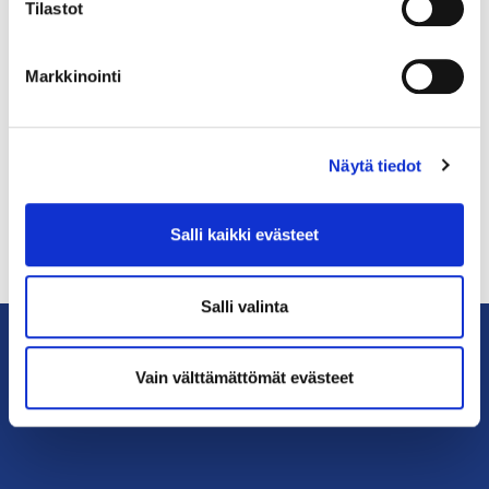
Tilastot
moniammatillisuus ja osaamiseni
yritykselle tuoma hyöty. Tavoitat
minut helka.hosia@fimnet.fi.
Markkinointi
Näytä tiedot
Salli kaikki evästeet
Salli valinta
Vain välttämättömät evästeet
KauppakamariHelsingin
seudun
kauppakamari