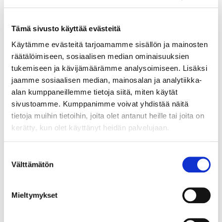
MINUSTA
Tämä sivusto käyttää evästeitä
Yli 20 vuotta kokemusta julkisesta ja
yksityisestä sosiaali- ja
Käytämme evästeitä tarjoamamme sisällön ja mainosten
terveydenhuollosta lääkärinä,
räätälöimiseen, sosiaalisen median ominaisuuksien
tukemiseen ja kävijämäärämme analysoimiseen. Lisäksi
tutkijana, kouluttajana, kehittäjänä ja
jaamme sosiaalisen median, mainosalan ja analytiikka-
esihenkilönä. Vahvuusalueitani ovat
alan kumppaneillemme tietoja siitä, miten käytät
terveydenhuollon hallinto, laatu ja
sivustoamme. Kumppanimme voivat yhdistää näitä
laadunhallinta, geriatria, lääkehoito ja
tietoja muihin tietoihin, joita olet antanut heille tai joita on
osaamisen kehittäminen.
kerätty, kun olet käyttänyt heidän palvelujaan.
Aloitin iäkkäiden asumis- ja
Suostumuksen
elämyspalveluita tuottavan
Välttämätön
valinta
Foibekartanon advisory boardissa
vuonna 2023. Advisory board –
Mieltymykset
työskentelyssä minua innostavat
uudet näkökulmat,