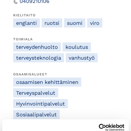
0409210106
KIELITAITO
englanti
ruotsi
suomi
viro
TOIMIALA
terveydenhuolto
koulutus
terveysteknologia
vanhustyö
OSAAMISALUEET
osaamisen kehittäminen
Terveyspalvelut
Hyvinvointipalvelut
Sosiaalipalvelut
potilasturvallisuus