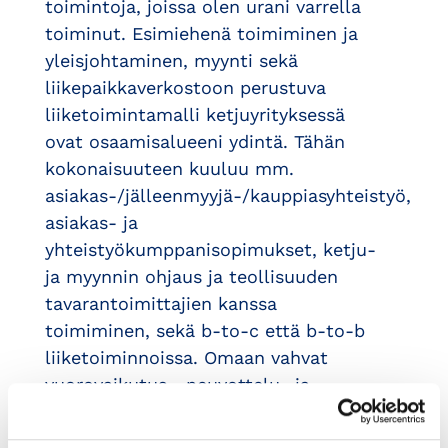
toimintoja, joissa olen urani varrella
toiminut. Esimiehenä toimiminen ja
yleisjohtaminen, myynti sekä
liikepaikkaverkostoon perustuva
liiketoimintamalli ketjuyrityksessä
ovat osaamisalueeni ydintä. Tähän
kokonaisuuteen kuuluu mm.
asiakas-/jälleenmyyjä-/kauppiasyhteistyö,
asiakas- ja
yhteistyökumppanisopimukset, ketju-
ja myynnin ohjaus ja teollisuuden
tavarantoimittajien kanssa
toimiminen, sekä b-to-c että b-to-b
liiketoiminnoissa. Omaan vahvat
vuorovaikutus-, neuvottelu- ja
tiiminvetotaidot. Parhaimmillani olen
erilaisten ihmisten kanssa yhteisiin