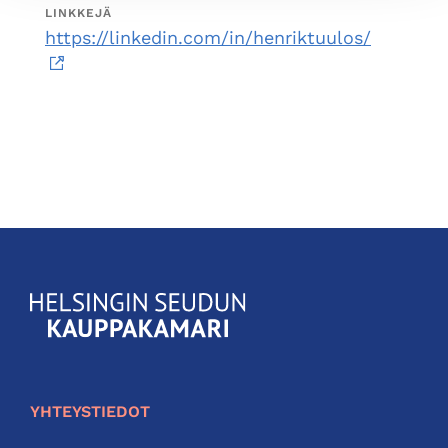
LINKKEJÄ
https://linkedin.com/in/henriktuulos/
KauppakamariHelsingin
seudun
kauppakamari
YHTEYSTIEDOT