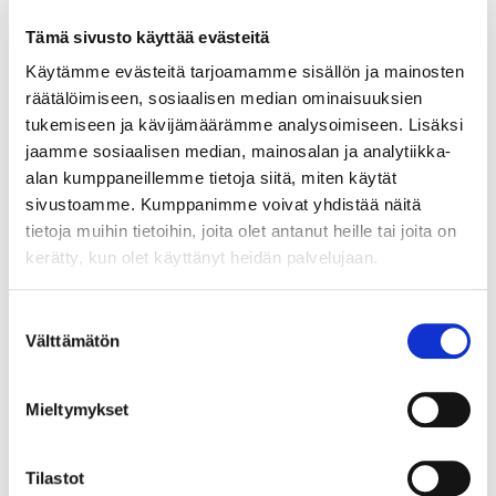
sovittuihin tavoitteisiin ja
Tämä sivusto käyttää evästeitä
liiketoiminnan kasvuun pyrittäessä.
Käytämme evästeitä tarjoamamme sisällön ja mainosten
räätälöimiseen, sosiaalisen median ominaisuuksien
Tällä hetkellä työskentelen Growth
tukemiseen ja kävijämäärämme analysoimiseen. Lisäksi
Partnerina startupissa, joka tarjoaa
jaamme sosiaalisen median, mainosalan ja analytiikka-
urheilujoukkueille ja -seuroille,
alan kumppaneillemme tietoja siitä, miten käytät
koululuokille ja yhdistyksille
sivustoamme. Kumppanimme voivat yhdistää näitä
suunnatun digitaalisen palvelualustan
tietoja muihin tietoihin, joita olet antanut heille tai joita on
sponsorointi- ja
kerätty, kun olet käyttänyt heidän palvelujaan.
varainkeruutarkoituksiin. Toimin myös
business coachina, eri aloilla
Suostumuksen
Välttämätön
toimivien asiakkaiden vaihdellessa
valinta
startup-yrityksistä pörssiyritysten
edustajiin. Opiskelen samalla lisää
Mieltymykset
business coachingia syventyen ryhmä-
ja tiimicoachingiin. Lisäksi opiskelen
Tilastot
HHJ-tutkinnon, eli Kauppakamarin