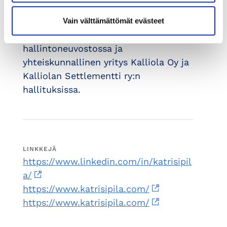
and Coaching Council EMCC Finaland
ry:n hallituksessa, Ahokkaan
Vain välttämättömät evästeet
lääketieteellisen säätiön
hallintoneuvostossa ja
yhteiskunnallinen yritys Kalliola Oy ja
Kalliolan Settlementti ry:n
hallituksissa.
LINKKEJÄ
https://www.linkedin.com/in/katrisipil
a/
https://www.katrisipila.com/
https://www.katrisipila.com/