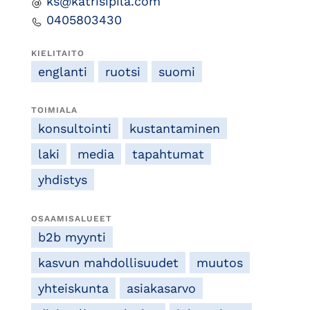
ks@katrisipila.com
0405803430
KIELITAITO
englanti
ruotsi
suomi
TOIMIALA
konsultointi
kustantaminen
laki
media
tapahtumat
yhdistys
OSAAMISALUEET
b2b myynti
kasvun mahdollisuudet
muutos
yhteiskunta
asiakasarvo