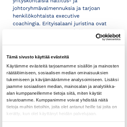
yrityskohtaisia hallitus- ja
johtoryhmävalmennuksia ja tarjoan
henkilökohtaista executive
coachingia. Erityisalaani juristina ovat
Corporate Governance, yhtiö-,
yhdistys- ja säätiöoikeus,
immateriaalioikeudet (IPR),
lisensiointi- ja muut sopimukset sekä
Tämä sivusto käyttää evästeitä
yritysvastuu. Olen myös kokenut
Käytämme evästeitä tarjoamamme sisällön ja mainosten
vaikuttajaviestijä ja lobbari.
räätälöimiseen, sosiaalisen median ominaisuuksien
tukemiseen ja kävijämäärämme analysoimiseen. Lisäksi
Minulla on yli 20 v kokemus
jaamme sosiaalisen median, mainosalan ja analytiikka-
liikkeenjohdossa johtoryhmän
alan kumppaneillemme tietoja siitä, miten käytät
jäsenenä ja toimitusjohtajana noin
sivustoamme. Kumppanimme voivat yhdistää näitä
70-100 FTE:n ja 50-70 meur/v
tietoja muihin tietoihin, joita olet antanut heille tai joita on
kerätty, kun olet käyttänyt heidän palvelujaan.
vaihtavassa
asiantuntijaorganisaatiossa