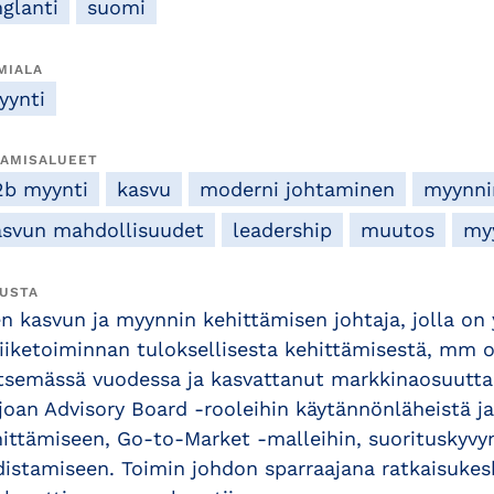
nglanti
suomi
MIALA
yynti
AMISALUEET
2b myynti
kasvu
moderni johtaminen
myynni
asvun mahdollisuudet
leadership
muutos
my
USTA
n kasvun ja myynnin kehittämisen johtaja, jolla on
liiketoiminnan tuloksellisesta kehittämisestä, mm 
itsemässä vuodessa ja kasvattanut markkinaosuutt
joan Advisory Board -rooleihin käytännönläheistä 
ittämiseen, Go-to-Market -malleihin, suorituskyvy
istamiseen. Toimin johdon sparraajana ratkaisukeske