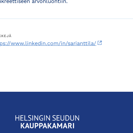
kreettiseen arvonluontiin.
KKEJÄ
ps://www.linkedin.com/in/sarianttila/
KauppakamariHelsingin
seudun
kauppakamari