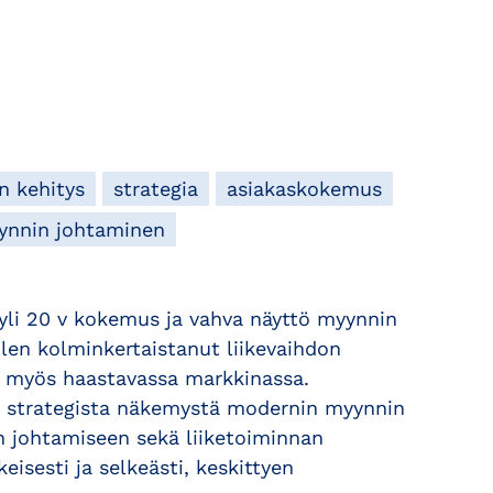
n kehitys
strategia
asiakaskokemus
ynnin johtaminen
 yli 20 v kokemus ja vahva näyttö myynnin
olen kolminkertaistanut liikevaihdon
a myös haastavassa markkinassa.
ja strategista näkemystä modernin myynnin
n johtamiseen sekä liiketoiminnan
isesti ja selkeästi, keskittyen