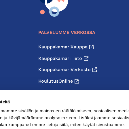
PALVELUMME VERKOSSA
KauppakamariKauppa
KauppakamariTieto
KauppakamariVerkosto
KoulutusOnline
teitä
mamme sisällön ja mainosten räätälöimiseen, sosiaalisen medi
n ja kävijämäärämme analysoimiseen. Lisäksi jaamme sosiaali
alan kumppaneillemme tietoja siitä, miten käytät sivustoamme.