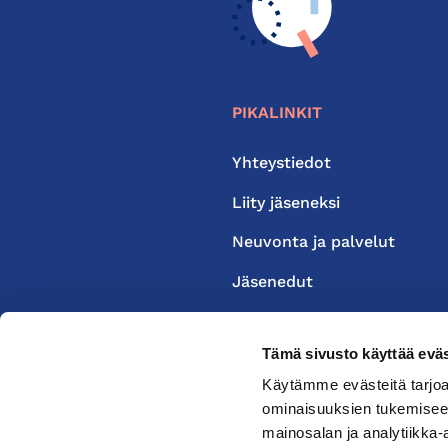
PIKALINKIT
Yhteystiedot
Liity jäseneksi
Neuvonta ja palvelut
Jäsenedut
Medialle
Tämä sivusto käyttää eväs
Käytämme evästeitä tarjoa
ominaisuuksien tukemisee
mainosalan ja analytiikka-