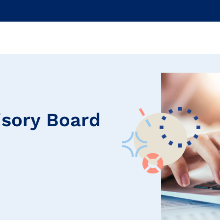
isory Board
i