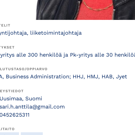
TELIT
ntijohtaja, liiketoimintajohtaja
TYKSET
yritys alle 300 henkilöä ja Pk-yritys alle 30 henkilö
LUTUSTASO/OPPIARVO
A, Business Administration; HHJ, HMJ, HAB, Jyet
EYSTIEDOT
Uusimaa, Suomi
sari.h.anttila@gmail.com
0452625311
LITAITO