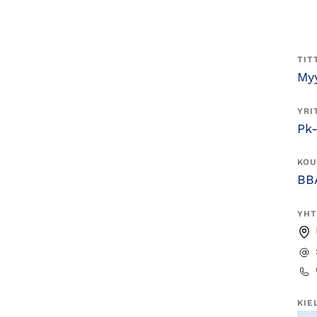
TIT
Myy
YRI
Pk-
KOU
BB
YHT
KIE