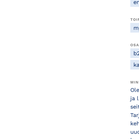
e
TOI
m
OSA
b
k
MIN
Ole
ja 
se
Tar
keh
uud