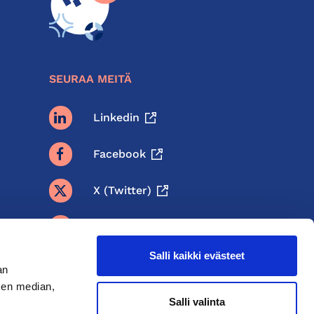
SEURAA MEITÄ
Linkedin
Facebook
X (twitter)
BlueSky
Salli kaikki evästeet
Threads
an
sen median,
Instagram
Salli valinta