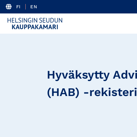
FI
EN
Hyväksytty Adv
(HAB) -rekister