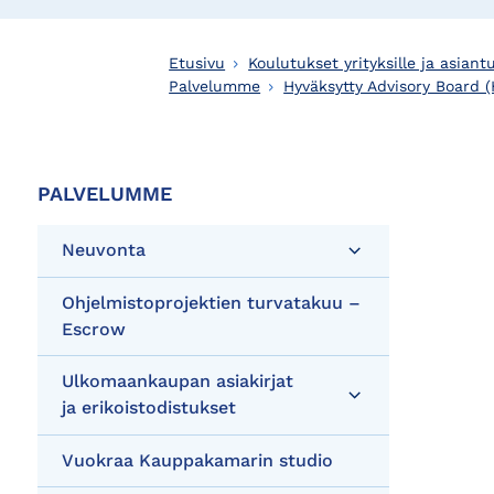
Etusivu
Koulutukset yrityksille ja asiantu
Palvelumme
Hyväksytty Advisory Board (
PALVELUMME
Neuvonta
Ohjelmistoprojektien turvatakuu –
Escrow
Ulkomaankaupan asiakirjat
ja erikoistodistukset
Vuokraa Kauppakamarin studio