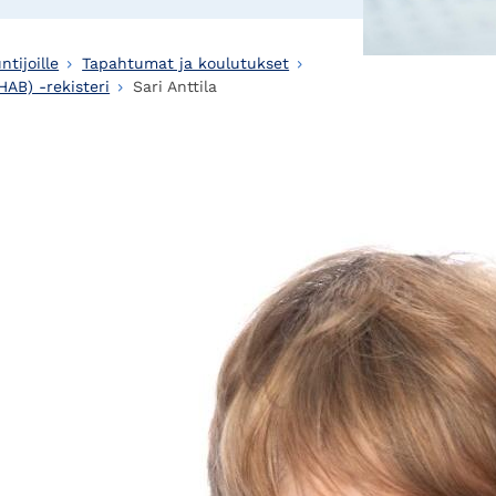
ntijoille
Tapahtumat ja koulutukset
HAB) -rekisteri
Sari Anttila