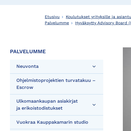
Etusivu
Koulutukset yrityksille ja asiantu
Palvelumme
Hyväksytty Advisory Board (
PALVELUMME
Neuvonta
Ohjelmistoprojektien turvatakuu –
Escrow
Ulkomaankaupan asiakirjat
ja erikoistodistukset
Vuokraa Kauppakamarin studio