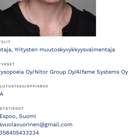
TELIT
htaja, Yritysten muutoskyvykkyysvalmentaja
TYKSET
rysopoeia Oy/Nitor Group Oy/Alfame Systems Oy
LUTUSTASO/OPPIARVO
A
EYSTIEDOT
Espoo, Suomi
svuolavuorinen@gmail.com
358405433234