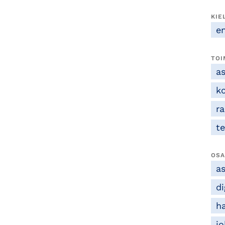
KIE
e
TOI
as
k
r
t
OSA
a
d
ha
j