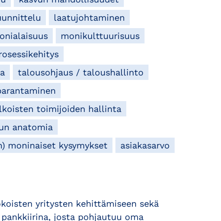
uunnittelu
laatujohtaminen
onialaisuus
monikulttuurisuus
rosessikehitys
ia
talousohjaus / taloushallinto
 parantaminen
lkoisten toimijoiden hallinta
vun anatomia
en) moninaiset kysymykset
asiakasarvo
kokoisten yritysten kehittämiseen sekä
t pankkiirina, josta pohjautuu oma