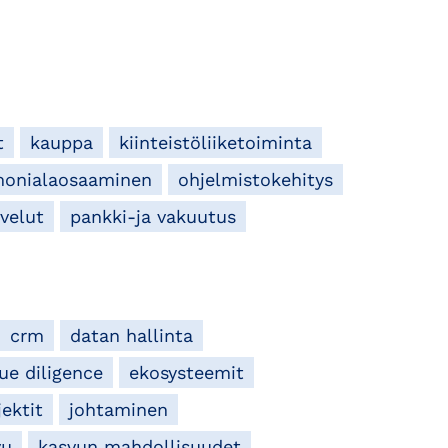
t
kauppa
kiinteistöliiketoiminta
onialaosaaminen
ohjelmistokehitys
lvelut
pankki-ja vakuutus
crm
datan hallinta
ue diligence
ekosysteemit
jektit
johtaminen
vu
kasvun mahdollisuudet