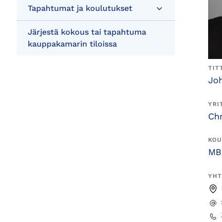
Tapahtumat ja koulutukset
Järjestä kokous tai tapahtuma
kauppakamarin tiloissa
TIT
Jo
YRI
Ch
KOU
MB
YHT