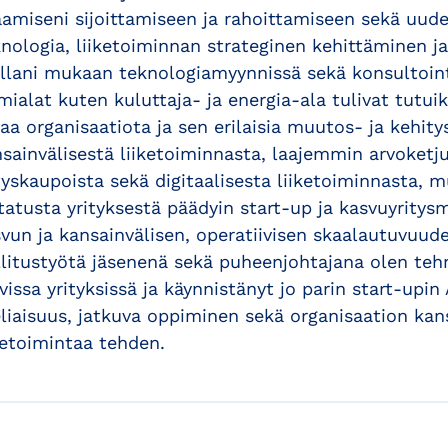
amiseni sijoittamiseen ja rahoittamiseen sekä uud
nologia, liiketoiminnan strateginen kehittäminen ja
llani mukaan teknologiamyynnissä sekä konsultoint
mialat kuten kuluttaja- ja energia-ala tulivat tutui
a organisaatiota ja sen erilaisia muutos- ja kehit
sainvälisestä liiketoiminnasta, laajemmin arvoketj
tyskaupoista sekä digitaalisesta liiketoiminnasta, m
tatusta yrityksestä päädyin start-up ja kasvuyritysm
vun ja kansainvälisen, operatiivisen skaalautuvuude
litustyötä jäsenenä sekä puheenjohtajana olen tehn
vissa yrityksissä ja käynnistänyt jo parin start-upi
liaisuus, jatkuva oppiminen sekä organisaation kan
ketoimintaa tehden.