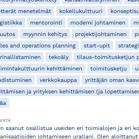
etterät menetelmät
kokeilukulttuuri
konseptis
gistiikka
mentorointi
moderni johtaminen
m
uutos
myynnin kehitys
projektijohtaminen
p
ales and operations planning
start-upit
strateg
rinallistaminen
tekoäly
tilaus-toimitusketjun
oimintakulttuurin kehittäminen
toimitusketju
u
udistuminen
verkkokauppa
yrittäjän oman kas
rittämisen ja yrityksen kehittämisen (ja lopettamis
&a
USTA
n saanut osallistua useiden eri toimialojen ja eri 
anisaatioiden johtamiseen urallani. Olen aloittanu