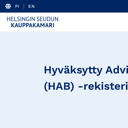
FI
EN
Hyväksytty Adv
(HAB) -rekister