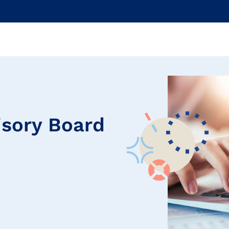
isory Board
i