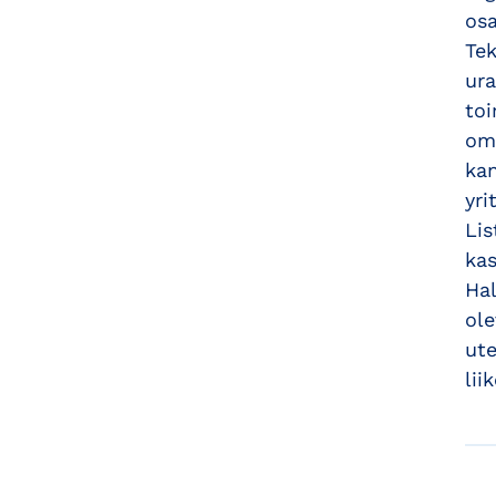
osa
Tek
ura
toi
oma
kan
yri
Lis
kas
Hal
ole
ute
lii