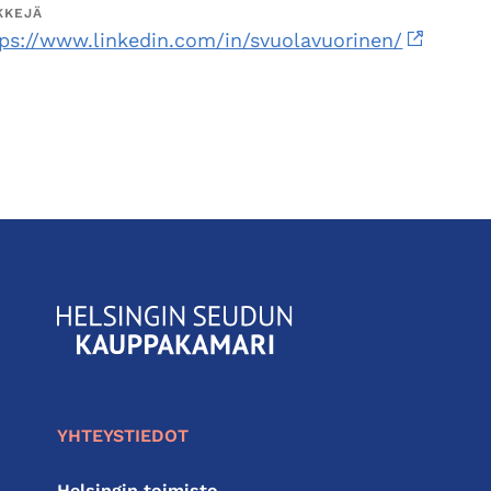
KKEJÄ
tps://www.linkedin.com/in/svuolavuorinen/
KauppakamariHelsingin
seudun
kauppakamari
YHTEYSTIEDOT
Helsingin toimisto