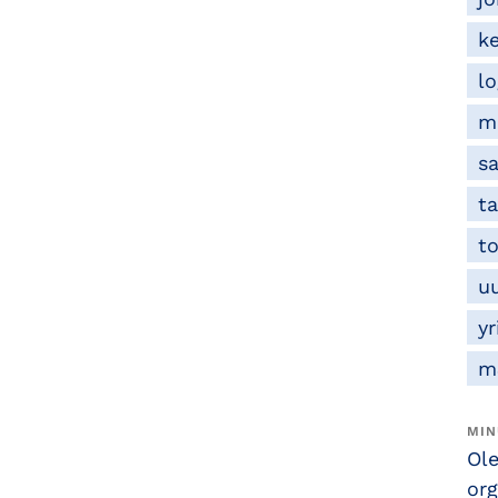
k
lo
m
s
ta
t
u
y
m
MIN
Ole
org