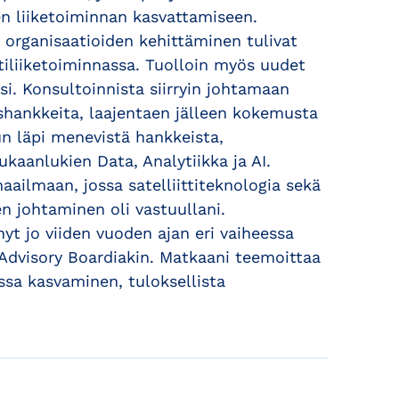
en liiketoiminnan kasvattamiseen.
 organisaatioiden kehittäminen tulivat
iliiketoiminnassa. Tuolloin myös uudet
ksi. Konsultoinnista siirryin johtamaan
yshankkeita, laajentaen jälleen kokemusta
un läpi menevistä hankkeista,
ukaanlukien Data, Analytiikka ja AI.
aailmaan, jossa satelliittiteknologia sekä
n johtaminen oli vastuullani.
yt jo viiden vuoden ajan eri vaiheessa
n Advisory Boardiakin. Matkaani teemoittaa
ssa kasvaminen, tuloksellista