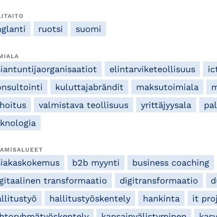
LITAITO
nglanti
ruotsi
suomi
MIALA
iantuntijaorganisaatiot
elintarviketeollisuus
ic
onsultointi
kuluttajabrändit
maksutoimiala
m
ahoitus
valmistava teollisuus
yrittäjyysala
pa
eknologia
AMISALUEET
siakaskokemus
b2b myynti
business coaching
igitaalinen transformaatio
digitransformaatio
d
llitustyö
hallitustyöskentely
hankinta
it pro
ohtoryhmätyöskentely
kansainvälistyminen
kas