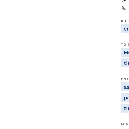
KIE
e
TOI
M
ti
OSA
a
p
t
MIN