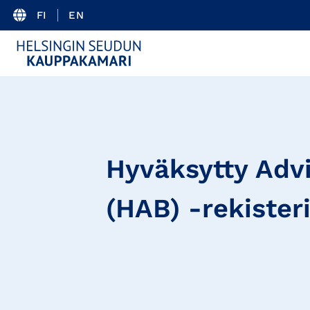
FI
EN
Hyväksytty Adv
(HAB) -rekister