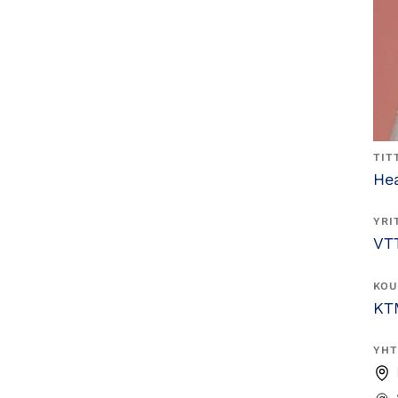
TIT
Hea
YRI
VT
KOU
KT
YHT