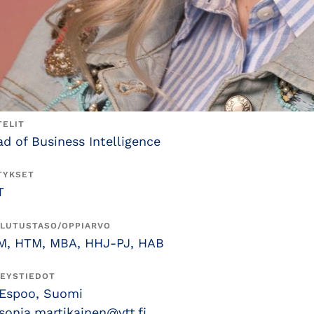
TELIT
d of Business Intelligence
TYKSET
T
LUTUSTASO/OPPIARVO
M, HTM, MBA, HHJ-PJ, HAB
EYSTIEDOT
Espoo, Suomi
sonja.martikainen@vtt.fi