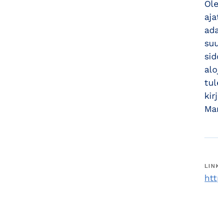
Ole
aja
ada
suu
sid
alo
tul
kir
Mar
LIN
ht