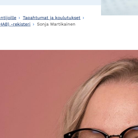
ntijoille
Tapahtumat ja koulutukset
HAB) -rekisteri
Sonja Martikainen