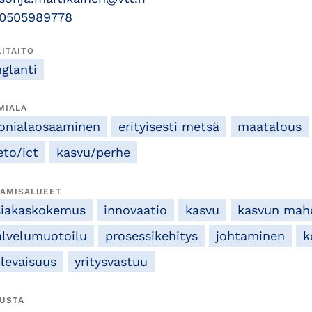
0505989778
LITAITO
nglanti
MIALA
onialaosaaminen
erityisesti metsä
maatalous
eto/ict
kasvu/perhe
AMISALUEET
siakaskokemus
innovaatio
kasvu
kasvun mahd
alvelumuotoilu
prosessikehitys
johtaminen
k
ulevaisuus
yritysvastuu
USTA