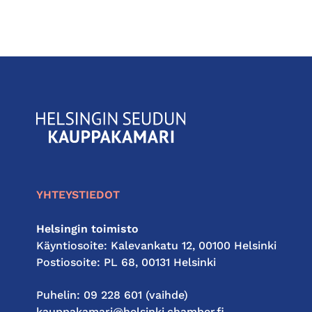
KauppakamariHelsingin
seudun
kauppakamari
YHTEYSTIEDOT
Helsingin toimisto
Käyntiosoite: Kalevankatu 12, 00100 Helsinki
Postiosoite: PL 68, 00131 Helsinki
Puhelin: 09 228 601 (vaihde)
kauppakamari@helsinki.chamber.fi