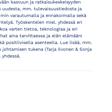
tävään kasvuun ja ratkaisukeskeisyyden
ä uudesta, mm. tulevaisuustiedosta ja
Toimin varautumalla ja ennakoimalla sekä
ntelyä. Työskentelen miel. yhdessä eri
oa varten tietoa, teknologiaa ja eri
hat aina tarvittaessa ja elän elämääni
ä positiivisella asenteella. Lue lisää, mm.
n johtamisen tukena (Tarja Ilvonen & Sonja
a yhdessä.