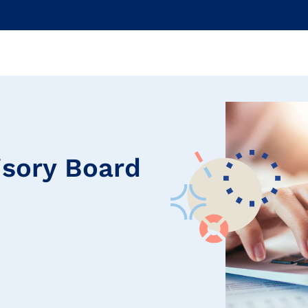
isory Board
i