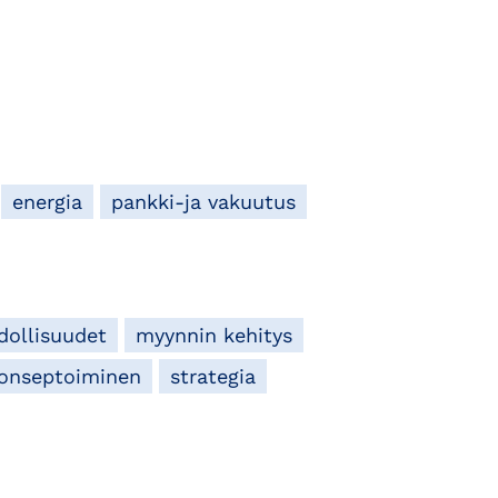
energia
pankki-ja vakuutus
ollisuudet
myynnin kehitys
onseptoiminen
strategia