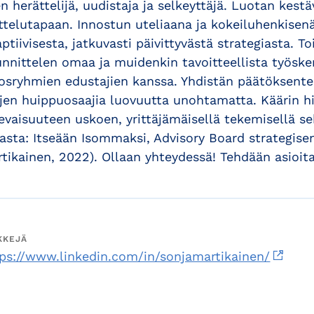
n herättelijä, uudistaja ja selkeyttäjä. Luotan kes
ttelutapaan. Innostun uteliaana ja kokeiluhenkisen
ptiivisesta, jatkuvasti päivittyvästä strategiasta. 
nnittelen omaa ja muidenkin tavoitteellista työske
osryhmien edustajien kanssa. Yhdistän päätöksentek
jen huippuosaajia luovuutta unohtamatta. Käärin hi
evaisuuteen uskoen, yrittäjämäisellä tekemisellä sek
jasta: Itseään Isommaksi, Advisory Board strategise
tikainen, 2022). Ollaan yhteydessä! Tehdään asioit
KKEJÄ
tps://www.linkedin.com/in/sonjamartikainen/