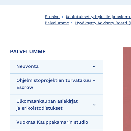
Etusivu
Koulutukset yrityksille ja asiantu
Palvelumme
Hyväksytty Advisory Board (
PALVELUMME
Neuvonta
Ohjelmistoprojektien turvatakuu –
Escrow
Ulkomaankaupan asiakirjat
ja erikoistodistukset
Vuokraa Kauppakamarin studio