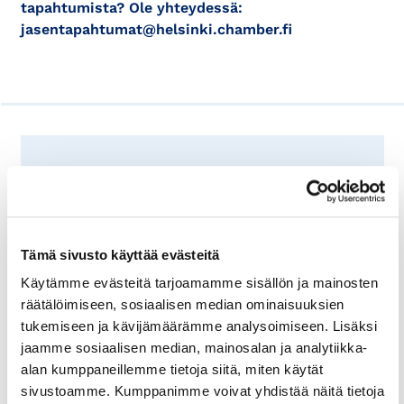
tapahtumista? Ole yhteydessä:
jasentapahtumat@helsinki.chamber.fi
Kuka Minea Blomqvist-Kakko?
Minea ”Minni” Blomqvist-Kakko on entinen
ammattilaisgolfari, joka teki läpimurtonsa
Tämä sivusto käyttää evästeitä
19-vuotiaana. Hän pelasi Ladies European
Käytämme evästeitä tarjoamamme sisällön ja mainosten
Tourilla ja Ladies Professional Golf
räätälöimiseen, sosiaalisen median ominaisuuksien
Associationin LPGA-kiertueella, voitti
tukemiseen ja kävijämäärämme analysoimiseen. Lisäksi
urallaan muun muassa Ladies Central
jaamme sosiaalisen median, mainosalan ja analytiikka-
European Openin ja teki historiaa
alan kumppaneillemme tietoja siitä, miten käytät
pelaamalla naisten British Openissa
sivustoamme. Kumppanimme voivat yhdistää näitä tietoja