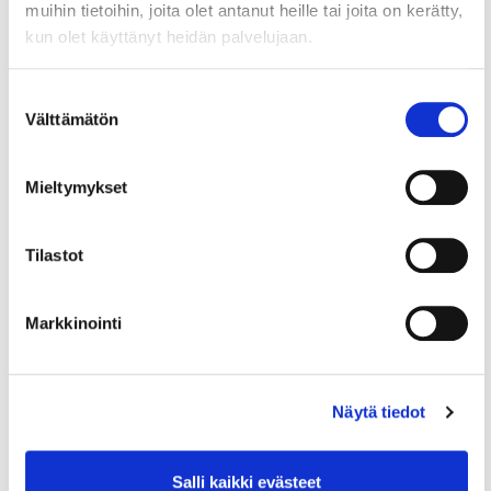
kierrostulosennätyksen. Vuonna 2004 hänet
muihin tietoihin, joita olet antanut heille tai joita on kerätty,
valittiin Ladies European Tourilla vuoden
kun olet käyttänyt heidän palvelujaan.
tulokkaaksi.
Suostumuksen
Minea Blomqvist on golfkouluyrittäjä ja
Välttämätön
valinta
kahden lapsen äiti. Lisäksi hän opiskelee
valmentajaksi. Blomqvist-Kakon puoliso on
entinen ammattilaisgolfari Roope Kakko.
Mieltymykset
Tilastot
Markkinointi
Lue myös
Näytä tiedot
Salli kaikki evästeet