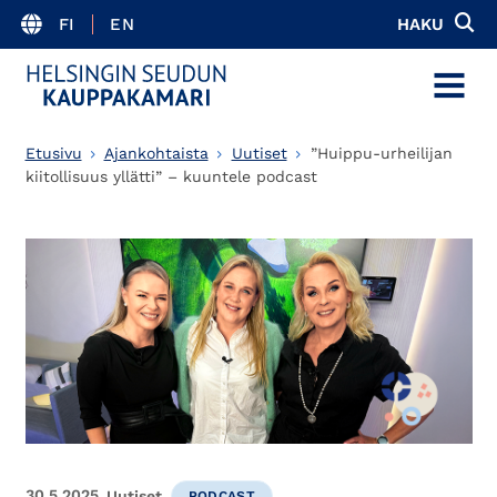
FI
EN
HAKU
MENU
Etusivu
Ajankohtaista
Uutiset
”Huippu-urheilijan
kiitollisuus yllätti” – kuuntele podcast
30.5.2025
Uutiset
PODCAST