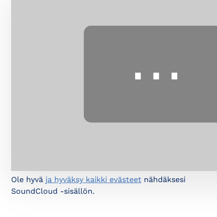
⋯
Ole hyvä
ja hyväksy kaikki evästeet
nähdäksesi
SoundCloud -sisällön.