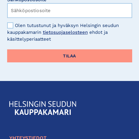
Olen tutustunut ja hyväksyn Helsingin seudun
kauppakamarin
tietosuojaselosteen
ehdot ja
käsittelyperiaatteet
KauppakamariHelsingin
seudun
kauppakamari
YHTEYSTIEDOT