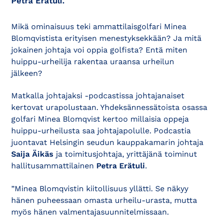
Petra Erätuli.
Mikä ominaisuus teki ammattilaisgolfari Minea
Blomqvistista erityisen menestyksekkään? Ja mitä
jokainen johtaja voi oppia golfista? Entä miten
huippu-urheilija rakentaa uraansa urheilun
jälkeen?
Matkalla johtajaksi -podcastissa johtajanaiset
kertovat urapolustaan. Yhdeksännessätoista osassa
golfari Minea Blomqvist kertoo millaisia oppeja
huippu-urheilusta saa johtajapolulle. Podcastia
juontavat Helsingin seudun kauppakamarin johtaja
Saija Äikäs
ja toimitusjohtaja, yrittäjänä toiminut
hallitusammattilainen
Petra Erätuli
.
”Minea Blomqvistin kiitollisuus yllätti. Se näkyy
hänen puheessaan omasta urheilu-urasta, mutta
myös hänen valmentajasuunnitelmissaan.