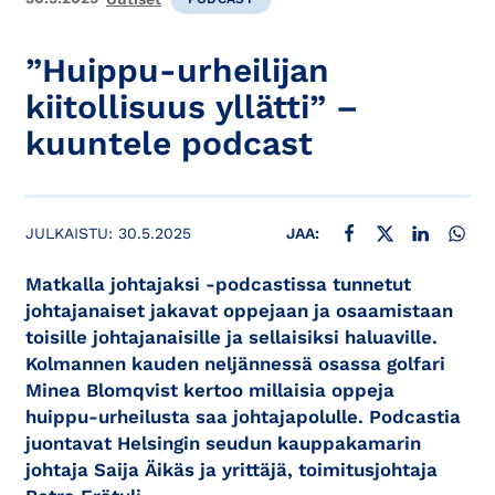
”Huippu-urheilijan
kiitollisuus yllätti” –
kuuntele podcast
JAA FACEBOOKISSA
JAA X:SSÄ
JAA LINKE
JAA
JULKAISTU:
30.5.2025
JAA:
Matkalla johtajaksi -podcastissa tunnetut
johtajanaiset jakavat oppejaan ja osaamistaan
toisille johtajanaisille ja sellaisiksi haluaville.
Kolmannen kauden neljännessä osassa golfari
Minea Blomqvist kertoo millaisia oppeja
huippu-urheilusta saa johtajapolulle. Podcastia
juontavat Helsingin seudun kauppakamarin
johtaja Saija Äikäs ja yrittäjä, toimitusjohtaja