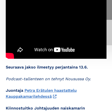
Ole hyvä
ja hyväksy kaikki evästeet
nähdäksesi
YouTube -sisällön.
Seuraava jakso ilmestyy perjantaina 13.6.
Podcast-tallenteen on tehnyt Nousussa Oy.
Juontaja
Petra Erätulen haastattelu
Kauppakamarilehdessä
Kiinnostuitko Johtajuuden naiskamarin