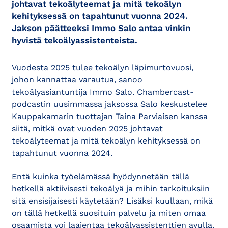
johtavat tekoälyteemat ja mitä tekoälyn
kehityksessä on tapahtunut vuonna 2024.
Jakson päätteeksi Immo Salo antaa vinkin
hyvistä tekoälyassistenteista.
Vuodesta 2025 tulee tekoälyn läpimurtovuosi,
johon kannattaa varautua, sanoo
tekoälyasiantuntija Immo Salo. Chambercast-
podcastin uusimmassa jaksossa Salo keskustelee
Kauppakamarin tuottajan Taina Parviaisen kanssa
siitä, mitkä ovat vuoden 2025 johtavat
tekoälyteemat ja mitä tekoälyn kehityksessä on
tapahtunut vuonna 2024.
Entä kuinka työelämässä hyödynnetään tällä
hetkellä aktiivisesti tekoälyä ja mihin tarkoituksiin
sitä ensisijaisesti käytetään? Lisäksi kuullaan, mikä
on tällä hetkellä suosituin palvelu ja miten omaa
osaamista voi laajentaa tekoälyassistenttien avulla.