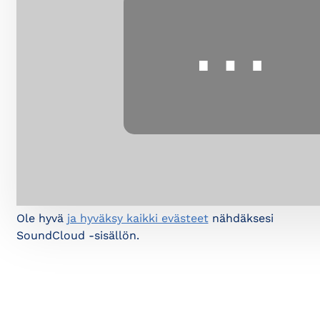
⋯
Ole hyvä
ja hyväksy kaikki evästeet
nähdäksesi
SoundCloud -sisällön.