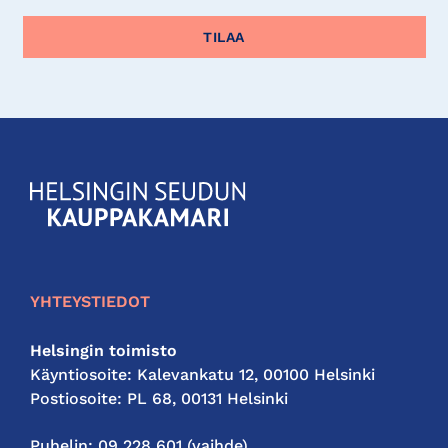
KauppakamariHelsingin
seudun
kauppakamari
YHTEYSTIEDOT
Helsingin toimisto
Käyntiosoite: Kalevankatu 12, 00100 Helsinki
Postiosoite: PL 68, 00131 Helsinki
Puhelin: 09 228 601 (vaihde)