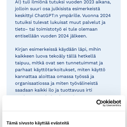
AI) tuli ilmiönä tutuksi vuoden 2023 aikana,
jolloin suuri osa julkisista esimerkeistä
keskittyi ChatGPT:n ympärille. Vuonna 2024
tutuiksi tulevat lukuisat muut palvelut ja
tieto- tai toimistotyö ei tule olemaan
entisellään vuoden 2024 jälkeen.
Kirjan esimerkeissä käydään läpi, mihin
kaikkeen luova tekoäly tällä hetkellä
taipuu, mitkä ovat sen tunnetuimmat ja
parhaat käyttötarkoitukset, miten käyttö
kannattaa aloittaa omassa työssä ja
organisaatiossa ja miten työvälineistä
saadaan kaikki ilo ja tuottavuus irti
unohtamatta kuitenkaan tietoturvaa,
tietosuojaa tai tekijänoikeuksia.
Tutustu ja osta kirja
Tämä sivusto käyttää evästeitä
KauppakamariKaupasta: