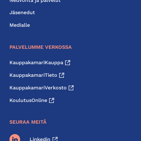
Neuvonta ja palvelut
Jäsenedut
Medialle
PALVELUMME VERKOSSA
KauppakamariKauppa
KauppakamariTieto
KauppakamariVerkosto
KoulutusOnline
SEURAA MEITÄ
Linkedin