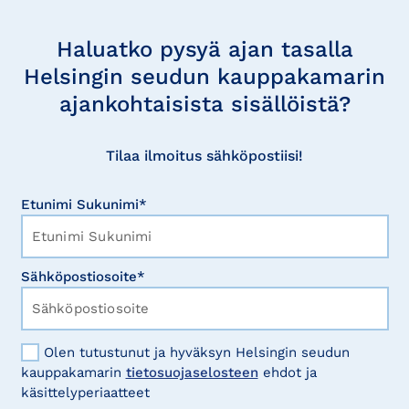
Tilaa
uutisia
Haluatko pysyä ajan tasalla
Helsingin seudun kauppakamarin
ajankohtaisista sisällöistä?
Tilaa ilmoitus sähköpostiisi!
Etunimi Sukunimi*
Sähköpostiosoite*
Olen tutustunut ja hyväksyn Helsingin seudun
kauppakamarin
tietosuojaselosteen
ehdot ja
käsittelyperiaatteet