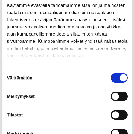
Käytämme evästeitä tarjoamamme sisällön ja mainosten
Painettu kirja:
Luova tekoäly työn
räätälöimiseen, sosiaalisen median ominaisuuksien
supervoimana – KauppakamariKauppa
tukemiseen ja kävijämäärämme analysoimiseen. Lisäksi
jaamme sosiaalisen median, mainosalan ja analytiikka-
e-kirja:
Luova tekoäly työn supervoimana –
alan kumppaneillemme tietoja siitä, miten käytät
KauppakamariKauppa
sivustoamme. Kumppanimme voivat yhdistää näitä tietoja
muihin tietoihin, joita olet antanut heille tai joita on kerätty,
kun olet käyttänyt heidän palvelujaan.
Suostumuksen
Välttämätön
valinta
Lue myös
Mieltymykset
Tilastot
Markkinointi