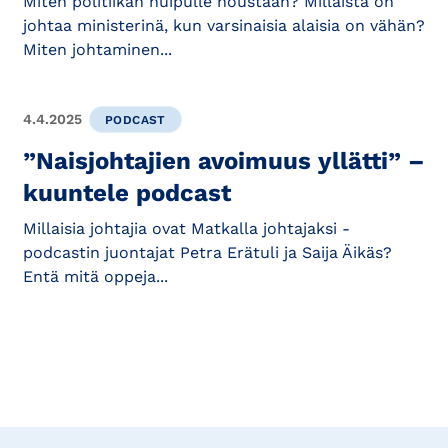
Miten politiikan huipulle noustaan? Millaista on
johtaa ministerinä, kun varsinaisia alaisia on vähän?
Miten johtaminen...
4.4.2025
PODCAST
”Naisjohtajien avoimuus yllätti” –
kuuntele podcast
Millaisia johtajia ovat Matkalla johtajaksi -
podcastin juontajat Petra Erätuli ja Saija Äikäs?
Entä mitä oppeja...