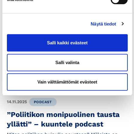
Näytä tiedot
12.12.2025
PODCAST
Salli kaikki evästeet
”Yrittäjän suunnitelmallisuus
yllätti” – kuuntele podcast
Salli valinta
Mikä merkitys tavoitteilla on yrittäjyydessä? Mitä
hyötyä yrittäjätaustasta on politiikassa? Entä miltä
tuntuu vaihtaa uraa?...
Vain välttämättömät evästeet
14.11.2025
PODCAST
”Poliitikon monipuolinen tausta
yllätti” – kuuntele podcast