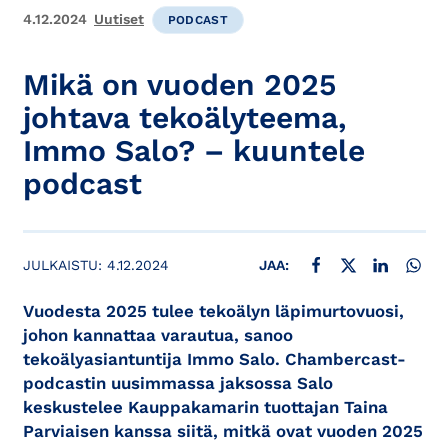
4.12.2024
Uutiset
PODCAST
Mikä on vuoden 2025
johtava tekoälyteema,
Immo Salo? – kuuntele
podcast
JAA FACEBOOKISSA
JAA X:SSÄ
JAA LINKE
JAA
JULKAISTU:
4.12.2024
JAA:
Vuodesta 2025 tulee tekoälyn läpimurtovuosi,
johon kannattaa varautua, sanoo
tekoälyasiantuntija Immo Salo. Chambercast-
podcastin uusimmassa jaksossa Salo
keskustelee Kauppakamarin tuottajan Taina
Parviaisen kanssa siitä, mitkä ovat vuoden 2025