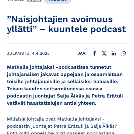
”Naisjohtajien avoimuus
yllätti” – kuuntele podcast
JAA FACEBOOKISSA
JAA X:SSÄ
JAA LINKE
JAA
JULKAISTU:
4.4.2025
JAA:
Matkalla johtajaksi -podcastissa tunnetut
johtajanaiset jakavat oppejaan ja osaamistaan
toisille johtajanaisille ja sellaisiksi haluaville.
Toisen kauden seitsemännessä osassa
podcastin juontajat Saija Äikäs ja Petra Erätuli
vetävät haastattelujen antia yhteen.
Millaisia johtajia ovat Matkalla johtajaksi -
podcastin juontajat Petra Erätuli ja Saija Äikäs?
Entä mitä oppeja he ovat saaneet podcastissa