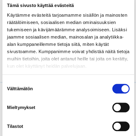
Tämä sivusto käyttää evästeitä
Podcast-tallenteen on tehnyt Nousussa Oy.
Käytämme evästeitä tarjoamamme sisällön ja mainosten
Juontaja
Petra Erätulen haastattelu
räätälöimiseen, sosiaalisen median ominaisuuksien
Kauppakamarilehdessä
tukemiseen ja kävijämäärämme analysoimiseen. Lisäksi
jaamme sosiaalisen median, mainosalan ja analytiikka-
Kiinnostuitko Johtajuuden naiskamarin
alan kumppaneillemme tietoja siitä, miten käytät
tapahtumista? Ole yhteydessä:
sivustoamme. Kumppanimme voivat yhdistää näitä tietoja
jasentapahtumat@helsinki.chamber.fi
muihin tietoihin, joita olet antanut heille tai joita on kerätty,
kun olet käyttänyt heidän palvelujaan.
Suostumuksen
Välttämätön
Lue myös
valinta
Mieltymykset
Tilastot