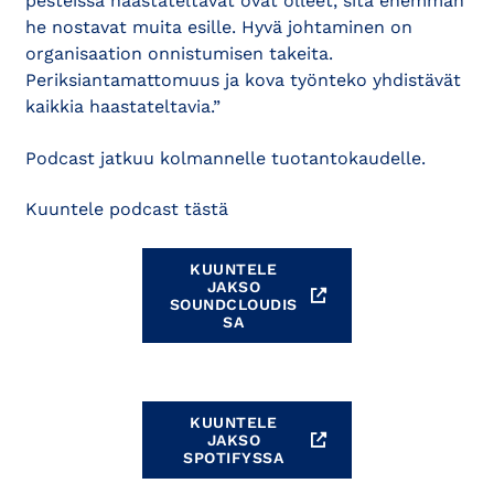
pesteissä haastateltavat ovat olleet, sitä enemmän
he nostavat muita esille. Hyvä johtaminen on
organisaation onnistumisen takeita.
Periksiantamattomuus ja kova työnteko yhdistävät
kaikkia haastateltavia.”
Podcast jatkuu kolmannelle tuotantokaudelle.
Kuuntele podcast tästä
KUUNTELE
JAKSO
SOUNDCLOUDIS
SA
KUUNTELE
JAKSO
SPOTIFYSSA