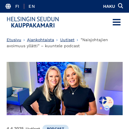
FI
EN
HAKU
MENU
Etusivu
Ajankohtaista
Uutiset
”Naisjohtajien
avoimuus yllätti” – kuuntele podcast
4.4.2025
Uutiset
PODCAST