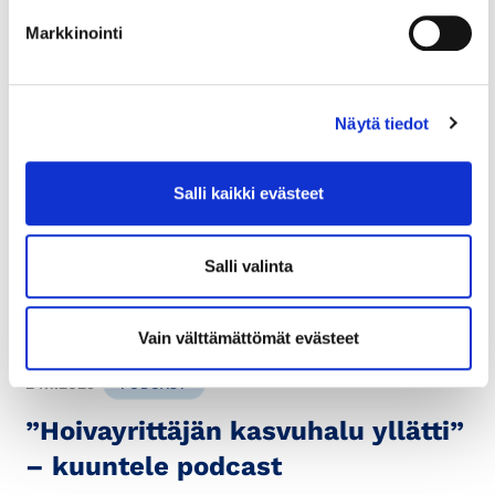
Markkinointi
Näytä tiedot
13.6.2025
PODCAST
”Lobbarin avoimuus yllätti” –
Salli kaikki evästeet
kuuntele podcast
Millaisia ominaisuuksia lobbari tarvitsee? Miten
Salli valinta
ulkomailla menestyy? Entä miksi EU:ssa ei kannata
ensimmäisenä esitellä itseään...
Vain välttämättömät evästeet
24.1.2025
PODCAST
”Hoivayrittäjän kasvuhalu yllätti”
– kuuntele podcast