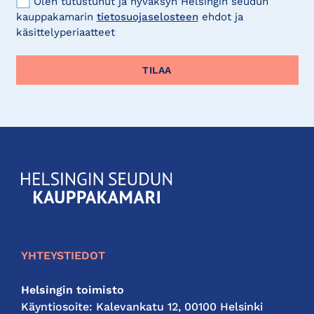
Olen tutustunut ja hyväksyn Helsingin seudun
kauppakamarin
tietosuojaselosteen
ehdot ja
käsittelyperiaatteet
KauppakamariHelsingin
seudun
kauppakamari
YHTEYSTIEDOT
Helsingin toimisto
Käyntiosoite: Kalevankatu 12, 00100 Helsinki