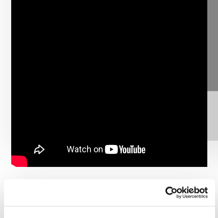
⋯
Ole hyvä
ja hyväksy kaikki evästeet
nähdäksesi
YouTube -sisällön.
Seuraavassa jaksossa vieraana on toimitusjohtaja
Anni Vepsäläinen. Jakso ilmestyy keskiviikkona
16.4.