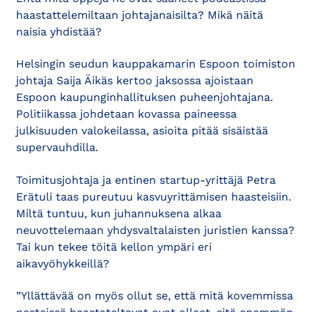
haastattelemiltaan johtajanaisilta? Mikä näitä
naisia yhdistää?
Helsingin seudun kauppakamarin Espoon toimiston
johtaja Saija Äikäs kertoo jaksossa ajoistaan
Espoon kaupunginhallituksen puheenjohtajana.
Politiikassa johdetaan kovassa paineessa
julkisuuden valokeilassa, asioita pitää sisäistää
supervauhdilla.
Toimitusjohtaja ja entinen startup-yrittäjä Petra
Erätuli taas pureutuu kasvuyrittämisen haasteisiin.
Miltä tuntuu, kun juhannuksena alkaa
neuvottelemaan yhdysvaltalaisten juristien kanssa?
Tai kun tekee töitä kellon ympäri eri
aikavyöhykkeillä?
”Yllättävää on myös ollut se, että mitä kovemmissa