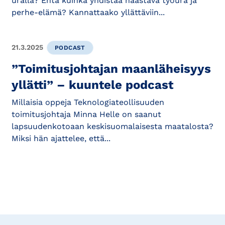
uralla? Entä kuinka yhdistää haastava työura ja
perhe-elämä? Kannattaako yllättäviin...
21.3.2025
PODCAST
”Toimitusjohtajan maanläheisyys
yllätti” – kuuntele podcast
Millaisia oppeja Teknologiateollisuuden
toimitusjohtaja Minna Helle on saanut
lapsuudenkotoaan keskisuomalaisesta maatalosta?
Miksi hän ajattelee, että...