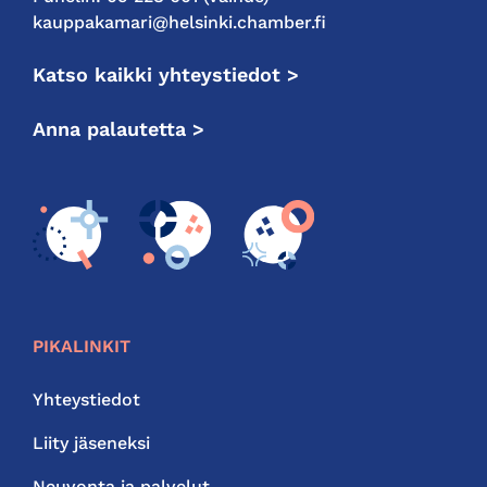
kauppakamari@helsinki.chamber.fi
Katso kaikki yhteystiedot >
Anna palautetta >
PIKALINKIT
Yhteystiedot
Liity jäseneksi
Neuvonta ja palvelut