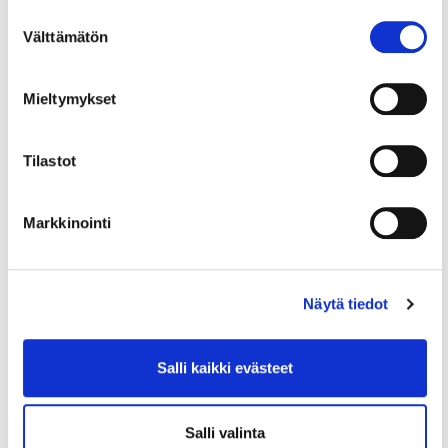
Koulutukseltaan hän on tuotantotalouden
Suostumuksen
diplomi-insinööri.
Välttämätön
valinta
Mieltymykset
Tilastot
Markkinointi
Lue myös
Näytä tiedot
Salli kaikki evästeet
Salli valinta