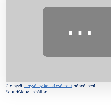
⋯
Ole hyvä
ja hyväksy kaikki evästeet
nähdäksesi
SoundCloud -sisällön.