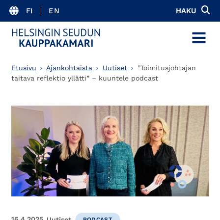
FI
EN
HAKU
MENU
Etusivu
Ajankohtaista
Uutiset
”Toimitusjohtajan
taitava reflektio yllätti” – kuuntele podcast
16.4.2025
Uutiset
PODCAST