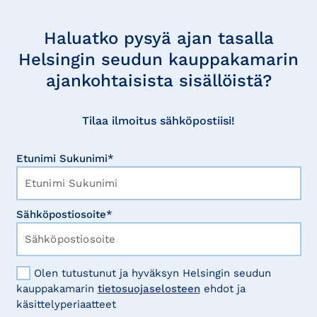
Tilaa
uutisia
Haluatko pysyä ajan tasalla
Helsingin seudun kauppakamarin
ajankohtaisista sisällöistä?
Tilaa ilmoitus sähköpostiisi!
Etunimi Sukunimi*
Sähköpostiosoite*
Olen tutustunut ja hyväksyn Helsingin seudun
kauppakamarin
tietosuojaselosteen
ehdot ja
käsittelyperiaatteet