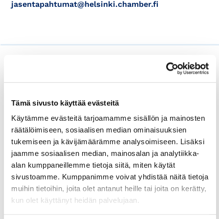
jasentapahtumat@helsinki.chamber.fi
Kuka Anni Vepsäläinen?
Tämä sivusto käyttää evästeitä
Anni Vepsäläinen on toiminut Suomen
Käytämme evästeitä tarjoamamme sisällön ja mainosten
Messujen toimitusjohtajana reilu
räätälöimiseen, sosiaalisen median ominaisuuksien
kymmenen vuotta. Hänellä on kokemusta
tukemiseen ja kävijämäärämme analysoimiseen. Lisäksi
toimitusjohtajatehtävistä Telia-Sonerassa,
jaamme sosiaalisen median, mainosalan ja analytiikka-
HRM-Partnersissa ja Diacor
alan kumppaneillemme tietoja siitä, miten käytät
Terveyspalveluissa. Vepsäläinen on toiminut
sivustoamme. Kumppanimme voivat yhdistää näitä tietoja
myös Helsingin seudun kauppakamarin
muihin tietoihin, joita olet antanut heille tai joita on kerätty,
hallituksen puheenjohtajana.
kun olet käyttänyt heidän palvelujaan.