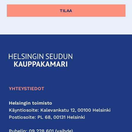
KauppakamariHelsingin
seudun
kauppakamari
YHTEYSTIEDOT
Helsingin toimisto
Käyntiosoite: Kalevankatu 12, 00100 Helsinki
Postiosoite: PL 68, 00131 Helsinki
Puhelin: 09 228 601 (vaihde)