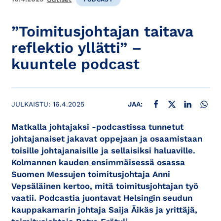
”Toimitusjohtajan taitava
reflektio yllätti” –
kuuntele podcast
JAA FACEBOOKISSA
JAA X:SSÄ
JAA LINKE
JAA
JULKAISTU:
16.4.2025
JAA:
Matkalla johtajaksi -podcastissa tunnetut
johtajanaiset jakavat oppejaan ja osaamistaan
toisille johtajanaisille ja sellaisiksi haluaville.
Kolmannen kauden ensimmäisessä osassa
Suomen Messujen toimitusjohtaja Anni
Vepsäläinen kertoo, mitä toimitusjohtajan työ
vaatii. Podcastia juontavat Helsingin seudun
kauppakamarin johtaja Saija Äikäs ja yrittäjä,