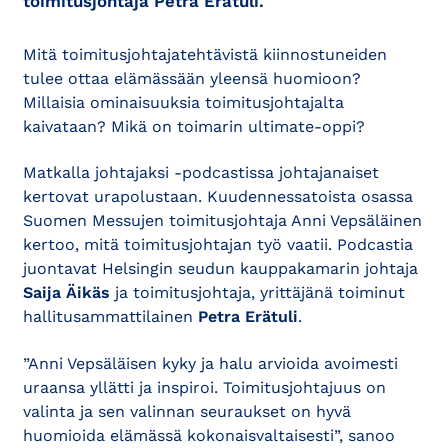
toimitusjohtaja Petra Erätuli.
Mitä toimitusjohtajatehtävistä kiinnostuneiden
tulee ottaa elämässään yleensä huomioon?
Millaisia ominaisuuksia toimitusjohtajalta
kaivataan? Mikä on toimarin ultimate-oppi?
Matkalla johtajaksi -podcastissa johtajanaiset
kertovat urapolustaan. Kuudennessatoista osassa
Suomen Messujen toimitusjohtaja Anni Vepsäläinen
kertoo, mitä toimitusjohtajan työ vaatii. Podcastia
juontavat Helsingin seudun kauppakamarin johtaja
Saija Äikäs
ja toimitusjohtaja, yrittäjänä toiminut
hallitusammattilainen
Petra Erätuli
.
”Anni Vepsäläisen kyky ja halu arvioida avoimesti
uraansa yllätti ja inspiroi. Toimitusjohtajuus on
valinta ja sen valinnan seuraukset on hyvä
huomioida elämässä kokonaisvaltaisesti”, sanoo