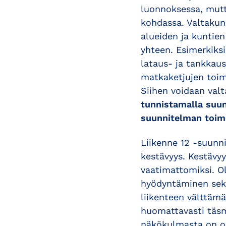
luonnoksessa, mutt
kohdassa. Valtakunn
alueiden ja kuntie
yhteen. Esimerkiksi
lataus- ja tankkaus
matkaketjujen toim
Siihen voidaan valt
tunnistamalla suu
suunnitelman toime
Liikenne 12 -suunni
kestävyys. Kestävyy
vaatimattomiksi. O
hyödyntäminen sekä
liikenteen välttäm
huomattavasti täsm
näkökulmasta on on