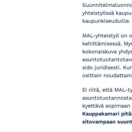
Suunnitelmaluonno
yhteistyössä kaupu
kaupunkiseuduille.
MAL-yhteistyö on o
kehittämisessä. My
kokonaiskuva yhdys
asuntotuotantotavo
sido juridisesti. K
osittain noudattam
Ei riitä, että MAL-
asuntotuotannosta,
kyettävä sopimaan m
Kauppakamari pitää
sitovampaan suunt