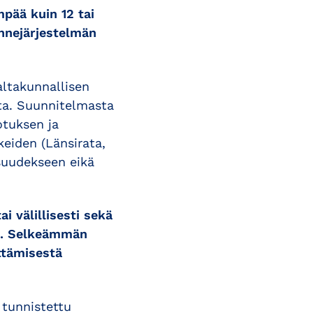
pää kuin 12 tai
ennejärjestelmän
altakunnallisen
ta. Suunnitelmasta
otuksen ja
keiden (Länsirata,
isuudekseen eikä
i välillisesti sekä
en. Selkeämmän
ttämisestä
 tunnistettu