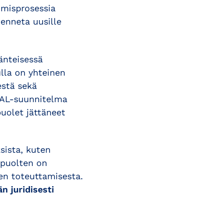
misprosessia
enneta uusille
änteisessä
lla on yhteinen
estä sekä
 MAL-suunnitelma
puolet jättäneet
ksista, kuten
apuolten on
den toteuttamisesta.
 juridisesti