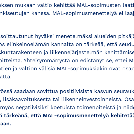
ksen mukaan valtio kehittää MAL-sopimusten laati
nkiseutujen kanssa. MAL-sopimusmenettelyä ei laaj
soittautunut hyväksi menetelmäksi alueiden pitkäj
ös elinkeinoelämän kannalta on tärkeää, että seudu
kuntarakenteen ja liikennejärjestelmän kehittämis
itteista. Yhteisymmärrystä on edistänyt se, ettei
untien ja valtion välisiä MAL-sopimuksiakin ovat osa
atta.
työssä saadaan sovittua positiivisista kasvun seurau
 lisäkaavoituksesta tai liikenneinvestoinneista. Os
yös negatiivisiksi koetuista toimenpiteistä ja nii
 tärkeänä, että MAL-sopimusmenettelyä kehitetään
aan.