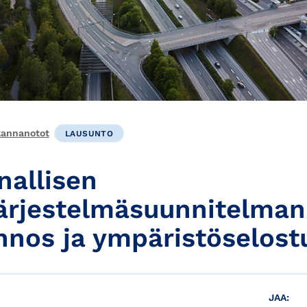
kannanotot
LAUSUNTO
nallisen
järjestelmäsuunnitelma
nnos ja ympäristöselost
JAA: