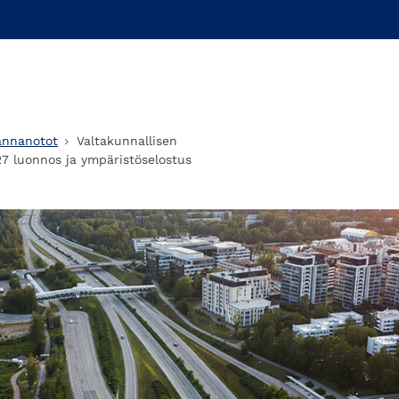
annanotot
Valtakunnallisen
7 luonnos ja ympäristöselostus