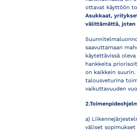
ottavat käyttöön t
Asukkaat, yritykset
välittämättä, jote
Suunnitelmaluonnok
saavuttamaan mahdo
käytettävissä oleva
hankkeita priorisoit
on kaikkein suurin.
talousveturina toi
vaikuttavuuden vuo
2.Toimenpideohjel
a) Liikennejärjest
väliset sopimukset