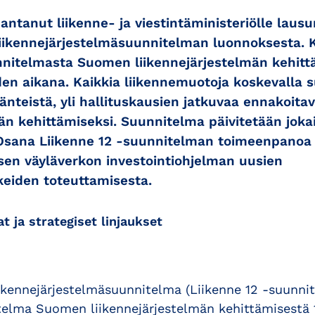
ntanut liikenne- ja viestintäministeriölle laus
liikennejärjestelmäsuunnitelman luonnoksesta.
nnitelmasta Suomen liikennejärjestelmän kehitt
en aikana. Kaikkia liikennemuotoja koskevalla 
jänteistä, yli hallituskausien jatkuvaa ennakoita
än kehittämiseksi. Suunnitelma päivitetään jokai
 Osana Liikenne 12 -suunnitelman toimeenpanoa V
isen väyläverkon investointiohjelman uusien
keiden toteuttamisesta.
at ja strategiset linjaukset
iikennejärjestelmäsuunnitelma (Liikenne 12 -suunni
telma Suomen liikennejärjestelmän kehittämisestä 