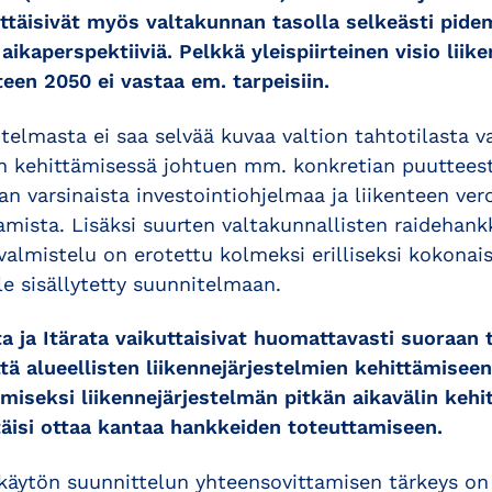
ttäisivät myös valtakunnan tasolla selkeästi pidem
kaperspektiiviä. Pelkkä yleispiirteinen visio liik
een 2050 ei vastaa em. tarpeisiin.
telmasta ei saa selvää kuvaa valtion tahtotilasta v
än kehittämisessä johtuen mm. konkretian puuttees
aan varsinaista investointiohjelmaa ja liikenteen ver
mista. Lisäksi suurten valtakunnallisten raidehank
 valmistelu on erotettu kolmeksi erilliseksi kokona
le sisällytetty suunnitelmaan.
a ja Itärata vaikuttaisivat huomattavasti suoraan ta
ttä alueellisten liikennejärjestelmien kehittämise
iseksi liikennejärjestelmän pitkän aikavälin kehi
äisi ottaa kantaa hankkeiden toteuttamiseen.
käytön suunnittelun yhteensovittamisen tärkeys on