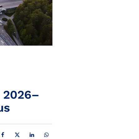
n 2026–
us
JAA FACEBOOKISSA
JAA X:SSÄ
JAA LINKEDINISSÄ
JAA WHATSAPPISSA