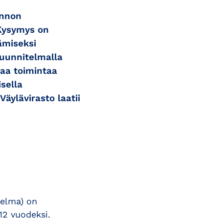
unnon
 Kysymys on
ämiseksi
suunnitelmalla
vaa toimintaa
sella
äylävirasto laatii
telma) on
12 vuodeksi.