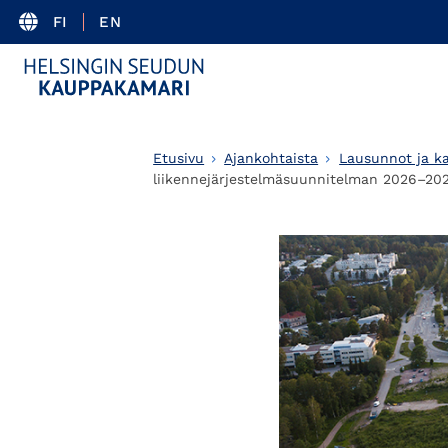
FI
EN
Etusivu
Ajankohtaista
Lausunnot ja k
liikennejärjestelmäsuunnitelman 2026–202