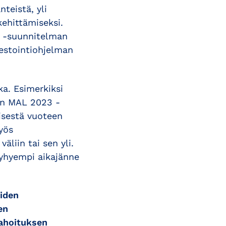
teistä, yli
kehittämiseksi.
2 -suunnitelman
vestointiohjelman
ka. Esimerkiksi
un MAL 2023 -
isestä vuoteen
yös
liin tai sen yli.
lyhyempi aikajänne
eiden
en
rahoituksen