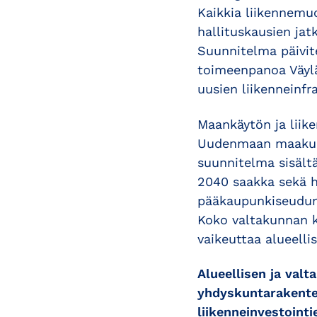
Kaikkia liikennemuo
hallituskausien jat
Suunnitelma päivit
toimeenpanoa Väyläv
uusien liikenneinf
Maankäytön ja liike
Uudenmaan maakunt
suunnitelma sisält
2040 saakka sekä 
pääkaupunkiseudun k
Koko valtakunnan k
vaikeuttaa alueelli
Alueellisen ja val
yhdyskuntarakentee
liikenneinvestoint