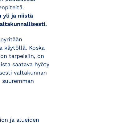
npiteitä.
yli ja niistä
ltakunnallisesti.
pyritään
 käytöllä. Koska
on tarpeisiin, on
joista saatava hyöty
isesti valtakunnan
den suuremman
ion ja alueiden