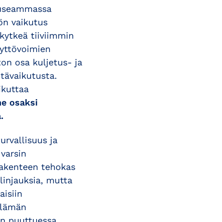
i useammassa
tön vaikutus
kytkeä tiiviimmin
äyttövoimien
on osa kuljetus- ja
tävaikutusta.
ikuttaa
ne osaksi
.
urvallisuus ja
 varsin
rakenteen tehokas
linjauksia, mutta
aisiin
elämän
en puuttuessa