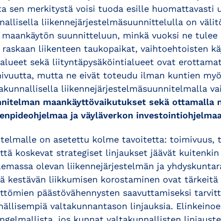
a sen merkitystä voisi tuoda esille huomattavast
allisella liikennejärjestelmäsuunnittelulla on väli
n maankäytön suunnitteluun, minkä vuoksi ne tulee 
 raskaan liikenteen taukopaikat, vaihtoehtoisten k
alueet sekä liityntäpysäköintialueet ovat erottamat
ivuutta, mutta ne eivät toteudu ilman kuntien myö
akunnallisella liikennejärjestelmäsuunnitelmalla va
nnitelman maankäyttövaikutukset sekä ottamalla 
npideohjelmaa ja väyläverkon investointiohjelmaa
telmalle on asetettu kolme tavoitetta: toimivuus, t
ttä koskevat strategiset linjaukset jäävät kuitenkin
lemassa olevan liikennejärjestelmän ja yhdyskunta
 kestävän liikkumisen korostaminen ovat tärkeitä 
ättömien päästövähennysten saavuttamiseksi tarvitt
ällisempiä valtakunnantason linjauksia. Elinkeino
gelmallista, jos kunnat valtakunnallisten linjaust