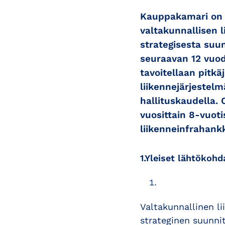
Kauppakamari on a
valtakunnallisen 
strategisesta suu
seuraavan 12 vuod
tavoitellaan pitkä
liikennejärjestelm
hallituskaudella.
vuosittain 8-vuot
liikenneinfrahank
1.Yleiset lähtökohd
Valtakunnallinen l
strateginen suunni