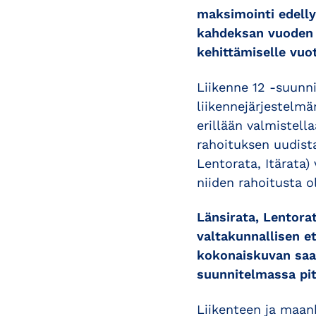
maksimointi edelly
kahdeksan vuoden ai
kehittämiselle vuot
Liikenne 12 -suunni
liikennejärjestelm
erillään valmistell
rahoituksen uudista
Lentorata, Itärata)
niiden rahoitusta o
Länsirata, Lentorat
valtakunnallisen e
kokonaiskuvan saam
suunnitelmassa pit
Liikenteen ja maan