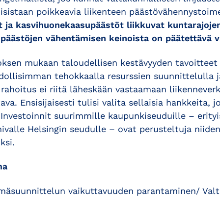
oisistaan poikkeavia liikenteen päästövähennystoime
 ja kasvihuonekaasupäästöt liikkuvat kuntarajojen 
n päästöjen vähentämisen keinoista on päätettävä va
sen mukaan taloudellisen kestävyyden tavoitteet 
llisimman tehokkaalla resurssien suunnittelulla ja
 rahoitus ei riitä läheskään vastaamaan liikenneverk
ava. Ensisijaisesti tulisi valita sellaisia hankkeita, 
 Investoinnit suurimmille kaupunkiseuduille – erity
mivalle Helsingin seudulle – ovat perusteltuja nii
ksi.
ma
elmäsuunnittelun vaikuttavuuden parantaminen/ Valt