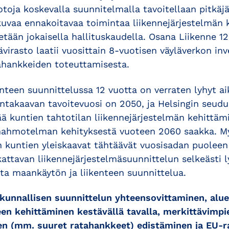
toja koskevalla suunnitelmalla tavoitellaan pitkäjän
kuvaa ennakoitavaa toimintaa liikennejärjestelmän 
etään jokaisella hallituskaudella. Osana Liikenne 1
irasto laatii vuosittain 8-vuotisen väyläverkon in
rahankkeiden toteuttamisesta.
nteen suunnittelussa 12 vuotta on verraten lyhyt ai
akaavan tavoitevuosi on 2050, ja Helsingin seud
ää kuntien tahtotilan liikennejärjestelmän kehittäm
hahmotelman kehityksestä vuoteen 2060 saakka. M
untien yleiskaavat tähtäävät vuosisadan puoleen vä
attavan liikennejärjestelmäsuunnittelun selkeästi 
sta maankäytön ja liikenteen suunnittelua.
takunnallisen suunnittelun yhteensovittaminen, alu
n kehittäminen kestävällä tavalla, merkittävimpi
ien (mm. suuret ratahankkeet) edistäminen ja EU-