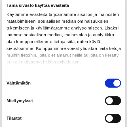
Tämä sivusto käyttää evästeitä
Käytämme evästeitä tarjoamamme sisällön ja mainosten
räätälöimiseen, sosiaalisen median ominaisuuksien
18.10.2024
LIIKE-ELÄMÄ
tukemiseen ja kävijämäärämme analysoimiseen. Lisäksi
jaamme sosiaalisen median, mainosalan ja analytiikka-
”Katri Viippolan monipuolinen ura
alan kumppaneillemme tietoja siitä, miten käytät
yllätti” – kuuntele podcast
sivustoamme. Kumppanimme voivat yhdistää näitä tietoja
muihin tietoihin, joita olet antanut heille tai joita on kerätty,
Millaista on hyvä työelämä? Miten uran suuntaa voi
kun olet käyttänyt heidän palvelujaan.
vaihtaa? Mitä toimittajana, henkilöstö- ja
viestintäjohtajana toiminut...
Suostumuksen
Välttämätön
valinta
21.4.2023
PODCAST
Mieltymykset
Chambercast: Millainen on
jatkuvan keskustelun malli,
Tilastot
Henrietta Aarnikoivu?