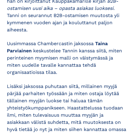
hän on kirjoittanut Kauppakamarille kirjan
B2B-
ostamisen uusi aika – opasta asiakas luoksesi.
Tanni on seurannut B2B-ostamisen muutosta yli
kymmenen vuoden ajan ja kouluttanut paljon
aiheesta.
Uusimmassa Chambercastin jaksossa
Taina
Parviainen
keskustelee Tannin kanssa siitä, miten
perinteinen myymisen malli on väistymässä ja
miten uudelle tavalle kannattaa tehdä
organisaatioissa tilaa.
Lisäksi jaksossa puhutaan siitä, millainen myyjä
pärjää parhaiten työssään ja miten ostaja löytää
tällainen myyjän luokse tai haluaa tämän
yhteistyökumppanikseen. Haastattelussa tuodaan
ilmi, miten tulevaisuus muuttaa myyjän ja
asiakkaan välistä suhdetta, mitä muutoksesta on
hyvä tietää jo nyt ja miten siihen kannattaa omassa