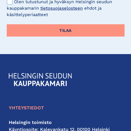
Olen tutustunut ja hyväksyn Helsingin seudun
kauppakamarin
tietosuojaselosteen
ehdot ja
käsittelyperiaatteet
KauppakamariHelsingin
seudun
kauppakamari
YHTEYSTIEDOT
Helsingin toimisto
Käyntiosoite: Kalevankatu 12, 00100 Helsinki