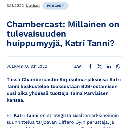
3.11.2022
Uutiset
PODCAST
Chambercast: Millainen on
tulevaisuuden
huippumyyjä, Katri Tanni?
JAA FACEBOOKISSA
JAA X:SSÄ
JAA LINKE
JAA
JULKAISTU:
3.11.2022
JAA:
Tässä Chambercastin Kirjakulma-jaksossa Katri
Tanni keskustelee teoksestaan B2B-ostamisen
uusi aika yhdessä tuottaja Taina Parviaisen
kanssa.
FT
Katri Tanni
on strategista sisältömarkkinoinnin
suunnittelua tarjoavan Differo Oy:n perustaja, ja