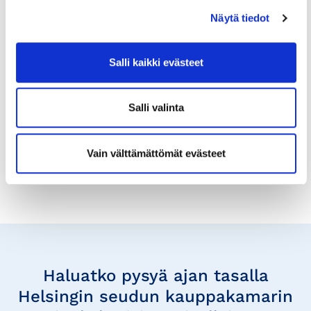
1.12.2022
KIRJAT JA KOULUTUKSET
Näytä tiedot
Asiantuntija – haluaisitko ottaa
rennommin ensi vuonna?
Salli kaikki evästeet
Teen töitä jatkuvasti erityyppisten tietotyötä
tekevien yritysten kanssa ja tavoitteenani on saada
Salli valinta
kuuden tunnin työpäivä riittämään. Jokainen...
Vain välttämättömät evästeet
Tilaa
uutisia
Haluatko pysyä ajan tasalla
Helsingin seudun kauppakamarin