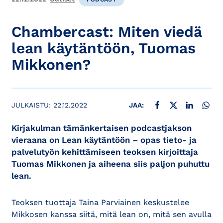
Chambercast: Miten viedä
lean käytäntöön, Tuomas
Mikkonen?
JAA FACEBOOKISSA
JAA X:SSÄ
JAA LINKE
JAA
JULKAISTU:
22.12.2022
JAA:
Kirjakulman tämänkertaisen podcastjakson
vieraana on Lean käytäntöön – opas tieto- ja
palvelutyön kehittämiseen teoksen kirjoittaja
Tuomas Mikkonen ja aiheena siis paljon puhuttu
lean.
Teoksen tuottaja Taina Parviainen keskustelee
Mikkosen kanssa siitä, mitä lean on, mitä sen avulla