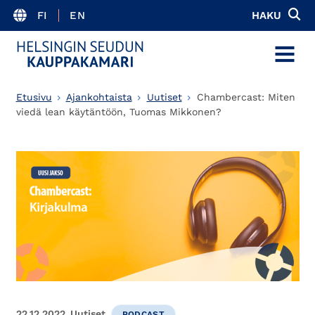
FI
EN
HAKU
MENU
Etusivu
Ajankohtaista
Uutiset
Chambercast: Miten
viedä lean käytäntöön, Tuomas Mikkonen?
22.12.2022
Uutiset
PODCAST