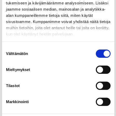
valtuuskunta vuodelle 2025 on
tukemiseen ja kävijämäärämme analysoimiseen. Lisäksi
valittu
jaamme sosiaalisen median, mainosalan ja analytiikka-
alan kumppaneillemme tietoja siitä, miten käytät
Helsingin seudun kauppakamarin jäsenet valitsivat
sivustoamme. Kumppanimme voivat yhdistää näitä tietoja
syyskokouksessa 28.11.2024 valtuuskuntaan
muihin tietoihin, joita olet antanut heille tai joita on kerätty,
seuraavat henkilöt: Puheenjohtaja Sipola,
kun olet käyttänyt heidän palvelujaan.
Saku, toimitusjohtaja, SRV Oyj...
Suostumuksen
Välttämätön
valinta
9.8.2024
TYÖSUHDEASIAT
Neuvontapalvelut: Lomaraha –
Mieltymykset
mitä, miksi ja milloin
Lomarahan maksamisedellytykset vaihtelevat, ja ne
Tilastot
tulee ensisijaisesti tarkistaa työnantajan
soveltamasta työehtosopimuksesta. Jos lomaraha
ei perustu työehtosopimukseen vaan...
Markkinointi