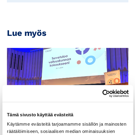
Lue myös
9.12.2024
UUTISET
Tämä sivusto käyttää evästeitä
Käytämme evästeitä tarjoamamme sisällön ja mainosten
Helsingin seudun kauppakamarin
räätälöimiseen, sosiaalisen median ominaisuuksien