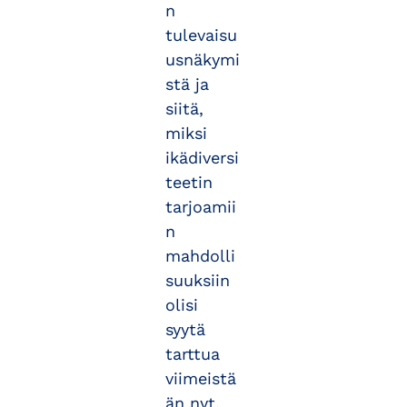
n
tulevaisu
usnäkymi
stä ja
siitä,
miksi
ikädiversi
teetin
tarjoamii
n
mahdolli
suuksiin
olisi
syytä
tarttua
viimeistä
än nyt,