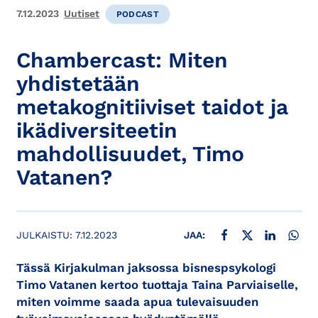
7.12.2023
Uutiset
PODCAST
Chambercast: Miten
yhdistetään
metakognitiiviset taidot ja
ikädiversiteetin
mahdollisuudet, Timo
Vatanen?
JAA FACEBOOKISSA
JAA X:SSÄ
JAA LINKE
JAA
JULKAISTU:
7.12.2023
JAA:
Tässä Kirjakulman jaksossa bisnespsykologi
Timo Vatanen kertoo tuottaja Taina Parviaiselle,
miten voimme saada apua tulevaisuuden