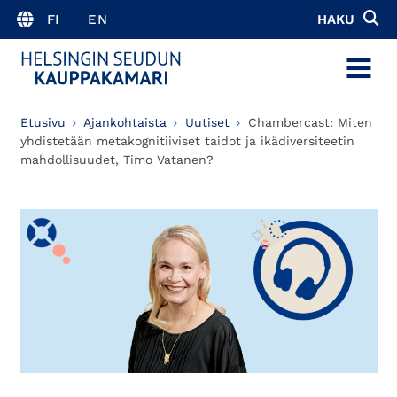
FI
EN
HAKU
MENU
Etusivu
Ajankohtaista
Uutiset
Chambercast: Miten
yhdistetään metakognitiiviset taidot ja ikädiversiteetin
mahdollisuudet, Timo Vatanen?