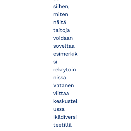
siihen,
miten
näitä
taitoja
voidaan
soveltaa
esimerkik
si
rekrytoin
nissa.
Vatanen
viittaa
keskustel
ussa
Ikädiversi
teetillä