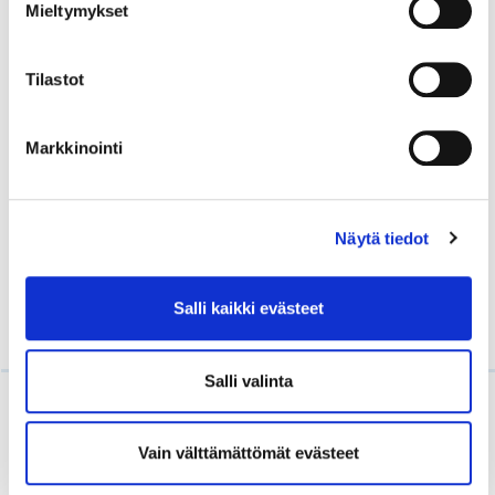
Mieltymykset
U
P
N
O
T
T
E
I
Tilastot
L
F
E
Y
J
S
A
S
Markkinointi
K
A
S
O
S
Näytä tiedot
Salli kaikki evästeet
Salli valinta
Vain välttämättömät evästeet