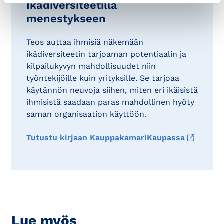
Ikädiversiteetillä
menestykseen
Teos auttaa ihmisiä näkemään
ikädiversiteetin tarjoaman potentiaalin ja
kilpailukyvyn mahdollisuudet niin
työntekijöille kuin yrityksille. Se tarjoaa
käytännön neuvoja siihen, miten eri ikäisistä
ihmisistä saadaan paras mahdollinen hyöty
saman organisaation käyttöön.
Tutustu kirjaan KauppakamariKaupassa
Lue myös