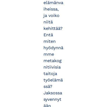
elämänva
iheissa,
ja voiko
niitä
kehittää?
Entä
miten
hyödynnä
mme
metakog
nitiivisia
taitoja
työelämä
ssä?
Jaksossa
syvennyt
ään