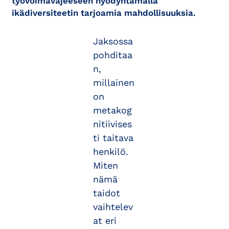
työvoimavajeeseen hyödyntämällä
ikädiversiteetin tarjoamia mahdollisuuksia.
Jaksossa
pohditaa
n,
millainen
on
metakog
nitiivises
ti taitava
henkilö.
Miten
nämä
taidot
vaihtelev
at eri