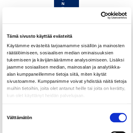
N
T
E
L
E
J
A
Tämä sivusto käyttää evästeitä
K
S
Käytämme evästeitä tarjoamamme sisällön ja mainosten
O
S
räätälöimiseen, sosiaalisen median ominaisuuksien
O
tukemiseen ja kävijämäärämme analysoimiseen. Lisäksi
U
N
jaamme sosiaalisen median, mainosalan ja analytiikka-
D
alan kumppaneillemme tietoja siitä, miten käytät
C
L
sivustoamme. Kumppanimme voivat yhdistää näitä tietoja
O
muihin tietoihin, joita olet antanut heille tai joita on kerätty,
U
D
kun olet käyttänyt heidän palvelujaan.
IS
S
A
Suostumuksen
Välttämätön
valinta
K
U