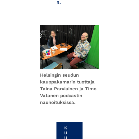
a.
Helsingin seudun
kauppakamarin tuottaja
Taina Parviainen ja Timo
Vatanen podcastin
nauhoituksissa.
K
U
U