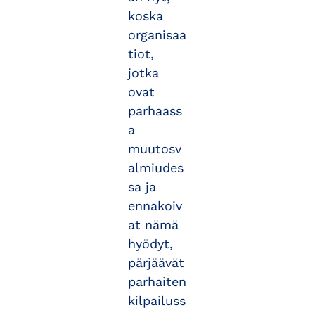
koska
organisaa
tiot,
jotka
ovat
parhaass
a
muutosv
almiudes
sa ja
ennakoiv
at nämä
hyödyt,
pärjäävät
parhaiten
kilpailuss