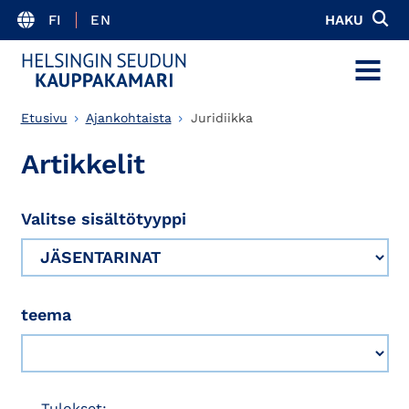
FI
EN
HAKU
MENU
Etusivu
Ajankohtaista
Juridiikka
Artikkelit
Valitse sisältötyyppi
teema
Tulokset: