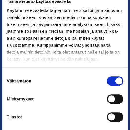
Postiosoite: PL 68, 00131 Helsinki
Tämä sivusto käyttää evästeitä
Käytämme evästeitä tarjoamamme sisällön ja mainosten
Puhelin: 09 228 601 (vaihde)
räätälöimiseen, sosiaalisen median ominaisuuksien
kauppakamari@helsinki.chamber.fi
tukemiseen ja kävijämäärämme analysoimiseen. Lisäksi
jaamme sosiaalisen median, mainosalan ja analytiikka-
Katso kaikki yhteystiedot >
alan kumppaneillemme tietoja siitä, miten käytät
sivustoamme. Kumppanimme voivat yhdistää näitä
Anna palautetta >
tietoja muihin tietoihin, joita olet antanut heille tai joita on
kerätty, kun olet käyttänyt heidän palvelujaan.
Suostumuksen
Välttämätön
valinta
Mieltymykset
PIKALINKIT
Tilastot
Yhteystiedot