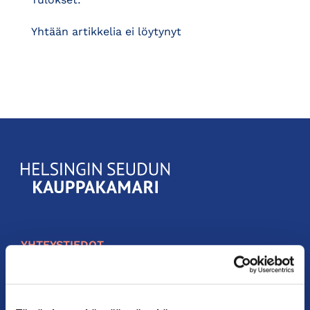
Yhtään artikkelia ei löytynyt
KauppakamariHelsingin
seudun
kauppakamari
YHTEYSTIEDOT
Helsingin toimisto
Käyntiosoite: Kalevankatu 12, 00100 Helsinki