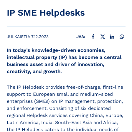
IP SME Helpdesks
JAA FACEBOOKISSA
JAA X:SSÄ
JAA LINKE
JAA
JULKAISTU:
7.12.2023
JAA:
In today’s knowledge-driven economies,
intellectual property (IP) has become a central
business asset and driver of innovation,
creativity, and growth.
The IP Helpdesk provides free-of-charge, first-line
support to European small and medium-sized
enterprises (SMEs) on IP management, protection,
and enforcement. Consisting of six dedicated
regional Helpdesk services covering China, Europe,
Latin America, India, South-East Asia and Africa,
the IP Helpdesk caters to the individual needs of