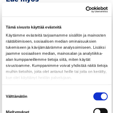
Tämä sivusto käyttää evästeitä
Käytämme evästeitä tarjoamamme sisällön ja mainosten
räätälöimiseen, sosiaalisen median ominaisuuksien
tukemiseen ja kävijämäärämme analysoimiseen. Lisäksi
jaamme sosiaalisen median, mainosalan ja analytiikka-
alan kumppaneillemme tietoja siitä, miten käytät
sivustoamme. Kumppanimme voivat yhdistää näitä tietoja
4.2.2026
KANSAINVÄLISET ASIAT
muihin tietoihin, joita olet antanut heille tai joita on kerätty,
Suojaa yrityksesi aineetonta
kun olet käyttänyt heidän palvelujaan.
omaisuutta tuetusti – SME Fund
Suostumuksen
-tuki pk-yrityksille
Välttämätön
valinta
Euroopan unionin SME Fund 2026 käynnistyi
helmikuun alussa ja jatkaa aiemmista vuosista
Mieltymykset