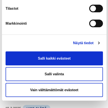
Tilastot
Markkinointi
21.7.2026
UUTISET
Näytä tiedot
Ydinkeskustan elinvoima
piristymässä – erityisesti
Salli kaikki evästeet
vaatekauppa ja ravintola-ala
kasvu-uralla
Salli valinta
Näin selvitys tehtiin Helsingin seudun
kauppakamarin selvitys perustuu Tilastokeskuksen
Vain välttämättömät evästeet
lukuihin ja...