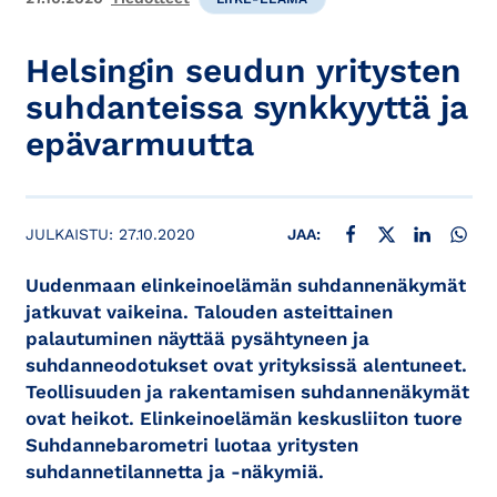
Helsingin seudun yritysten
suhdanteissa synkkyyttä ja
epävarmuutta
JAA FACEBOOKISSA
JAA X:SSÄ
JAA LINKE
JAA
JULKAISTU:
27.10.2020
JAA:
Uudenmaan elinkeinoelämän suhdannenäkymät
jatkuvat vaikeina. Talouden asteittainen
palautuminen näyttää pysähtyneen ja
suhdanneodotukset ovat yrityksissä alentuneet.
Teollisuuden ja rakentamisen suhdannenäkymät
ovat heikot. Elinkeinoelämän keskusliiton tuore
Suhdannebarometri luotaa yritysten
suhdannetilannetta ja -näkymiä.