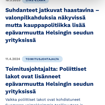
18.3.2025
LIIKE-ELÄMÄ
Suhdanteet jatkuvat haastavina –
valonpilkahduksia näkyvissä
mutta kauppapolitiikka lisää
epävarmuutta Helsingin seudun
yrityksissä
11.4.2024
TOIMITUSJOHTAJALTA
Toimitusjohtajalta: Poliittiset
lakot ovat lisänneet
epävarmuutta Helsingin seudun
yrityksissä
Vaikka poliittiset lakot ovat kohdistuneet