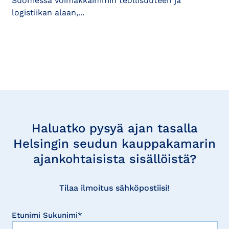
Suomessa voimakkaimmin teollisuuteen ja
logistiikan alaan,...
Tilaa
uutisia
Haluatko pysyä ajan tasalla
Helsingin seudun kauppakamarin
ajankohtaisista sisällöistä?
Tilaa ilmoitus sähköpostiisi!
Etunimi Sukunimi*