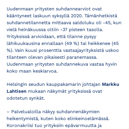
Uudenmaan yritysten suhdannearviot ovat
kääntyneet laskuun syksyllä 2020. Tämänhetkistä
suhdannetilannetta mittaava saldoluku oli -45, kun
vielä heinäkuussa oltiin -37 pisteen tasolla.
Yrityksissä arvioidaan, että tilanne pysyy
lähikuukausina ennallaan (49 %) tai heikkenee (45
%). Vain kuusi prosenttia vastaajayrityksistä uskoo
tilanteen olevan pikaisesti paranemassa.
Uudenmaan yritysten suhdannekuva vastaa hyvin
koko maan keskiarvoa.
Helsingin seudun kauppakamarin johtajan
Markku
Lahtisen
mukaan näkymät yrityksissä ovat
odotetun synkät.
– Palvelualoilla näkyy suhdannenäkymien
heikentymistä, kuten koko elinkeinoelämässä.
Koronakriisi tuo yrityksiin epävarmuutta ja