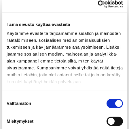
2020.
Kyselyyn vastasi 1 262 yritystä. EK julkaisee
Suhdannebarometrin neljä kertaa
vuodessa.
Tämä sivusto käyttää evästeitä
Käytämme evästeitä tarjoamamme sisällön ja mainosten
Suhdannebarometri, lokakuu 2020
räätälöimiseen, sosiaalisen median ominaisuuksien
tukemiseen ja kävijämäärämme analysoimiseen. Lisäksi
Alueelliset suhdannenäkymät
jaamme sosiaalisen median, mainosalan ja analytiikka-
alan kumppaneillemme tietoja siitä, miten käytät
sivustoamme. Kumppanimme voivat yhdistää näitä tietoja
muihin tietoihin, joita olet antanut heille tai joita on kerätty,
kun olet käyttänyt heidän palvelujaan.
Lue myös
Suostumuksen
Välttämätön
valinta
Mieltymykset