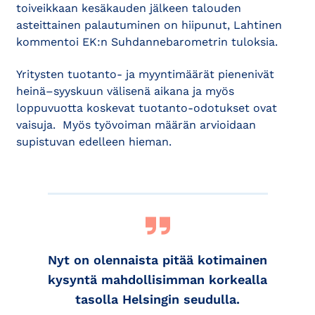
toiveikkaan kesäkauden jälkeen talouden
asteittainen palautuminen on hiipunut, Lahtinen
kommentoi EK:n Suhdannebarometrin tuloksia.
Yritysten tuotanto- ja myyntimäärät pienenivät
heinä–syyskuun välisenä aikana ja myös
loppuvuotta koskevat tuotanto-odotukset ovat
vaisuja. Myös työvoiman määrän arvioidaan
supistuvan edelleen hieman.
Nyt on olennaista pitää kotimainen
kysyntä mahdollisimman korkealla
tasolla Helsingin seudulla.