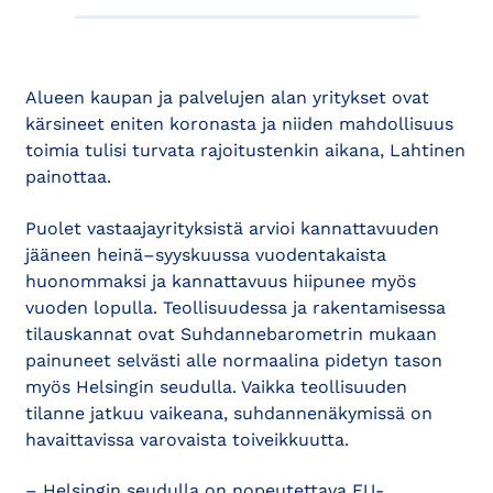
Alueen kaupan ja palvelujen alan yritykset ovat
kärsineet eniten koronasta ja niiden mahdollisuus
toimia tulisi turvata rajoitustenkin aikana, Lahtinen
painottaa.
Puolet vastaajayrityksistä arvioi kannattavuuden
jääneen heinä–syyskuussa vuodentakaista
huonommaksi ja kannattavuus hiipunee myös
vuoden lopulla. Teollisuudessa ja rakentamisessa
tilauskannat ovat Suhdannebarometrin mukaan
painuneet selvästi alle normaalina pidetyn tason
myös Helsingin seudulla. Vaikka teollisuuden
tilanne jatkuu vaikeana, suhdannenäkymissä on
havaittavissa varovaista toiveikkuutta.
– Helsingin seudulla on nopeutettava EU-