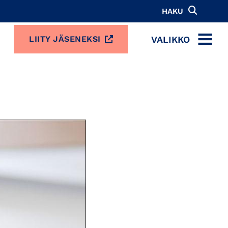
HAKU
VALIKKO
LIITY JÄSENEKSI
MENU