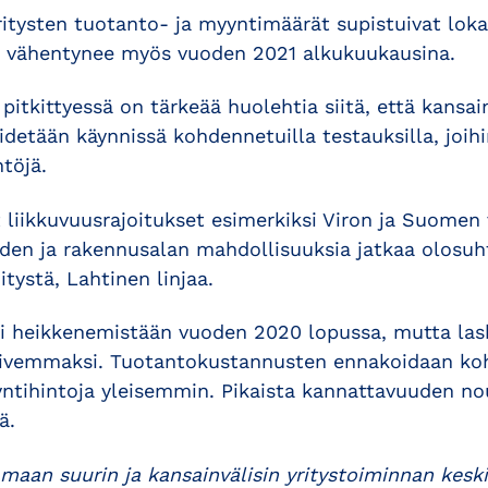
itysten tuotanto- ja myyntimäärät supistuivat lo
 vähentynee myös vuoden 2021 alkukuukausina.
tkittyessä on tärkeää huolehtia siitä, että kansai
detään käynnissä kohdennetuilla testauksilla, joih
ntöjä.
liikkuvuusrajoitukset esimerkiksi Viron ja Suomen 
uuden ja rakennusalan mahdollisuuksia jatkaa olosuh
tystä, Lahtinen linjaa.
i heikkenemistään vuoden 2020 lopussa, mutta lask
loivemmaksi. Tuotantokustannusten ennakoidaan k
yntihintoja yleisemmin. Pikaista kannattavuuden no
ä.
maan suurin ja kansainvälisin yritystoiminnan kesk