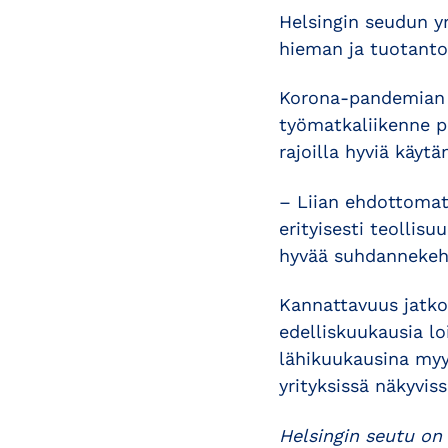
Helsingin seudun yr
hieman ja tuotanto
Korona-pandemian pi
työmatkaliikenne pi
rajoilla hyviä käytä
– Liian ehdottomat 
erityisesti teollis
hyvää suhdannekehi
Kannattavuus jatko
edelliskuukausia 
lähikuukausina my
yrityksissä näkyviss
Helsingin seutu on 