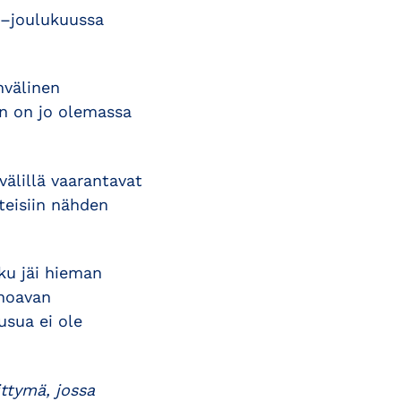
ka–joulukuussa
nvälinen
in on jo olemassa
välillä vaarantavat
teisiin nähden
u jäi hieman
ohoavan
usua ei ole
ittymä, jossa