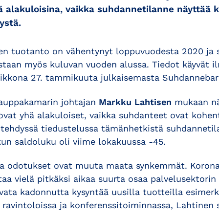
sä alakuloisina, vaikka suhdannetilanne näyttää
ystä.
en tuotanto on vähentynyt loppuvuodesta 2020 ja 
staan myös kuluvan vuoden alussa. Tiedot käyvät i
viikkona 27. tammikuuta julkaisemasta Suhdannebar
kauppakamarin johtajan
Markku Lahtisen
mukaan nä
ovat yhä alakuloiset, vaikka suhdanteet ovat kohent
ehdyssä tiedustelussa tämänhetkistä suhdanneti
kun saldoluku oli viime lokakuussa -45.
lla odotukset ovat muuta maata synkemmät. Korona
a vielä pitkäksi aikaa suurta osaa palvelusektorin y
vata kadonnutta kysyntää uusilla tuotteilla esimerk
 ravintoloissa ja konferenssitoiminnassa, Lahtinen 