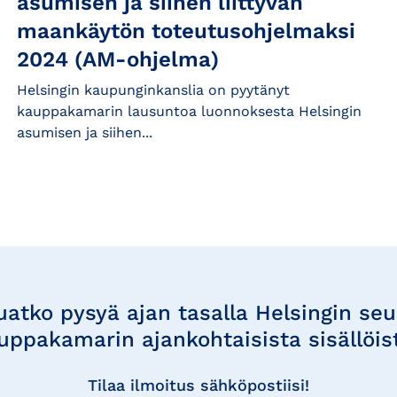
asumisen ja siihen liittyvän
maankäytön toteutusohjelmaksi
2024 (AM-ohjelma)
Helsingin kaupunginkanslia on pyytänyt
kauppakamarin lausuntoa luonnoksesta Helsingin
asumisen ja siihen...
uatko pysyä ajan tasalla Helsingin se
uppakamarin ajankohtaisista sisällöis
Tilaa ilmoitus sähköpostiisi!