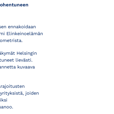
 kohentuneen
sen ennakoidaan
lmi Elinkeinoelämän
ometrista.
kymät Helsingin
uneet lievästi.
lannetta kuvaava
rajoitusten
rityksistä, joiden
iksi
sanoo.