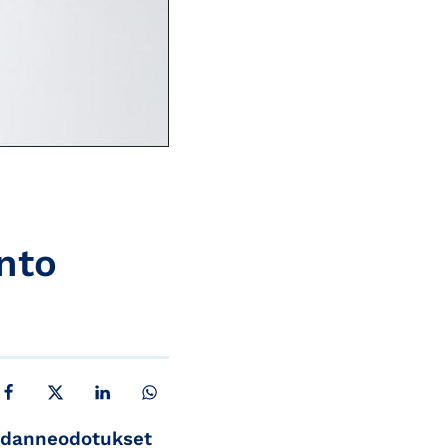
nto
JAA FACEBOOKISSA
JAA X:SSÄ
JAA LINKEDINISSÄ
JAA WHATSAPPISSA
hdanneodotukset