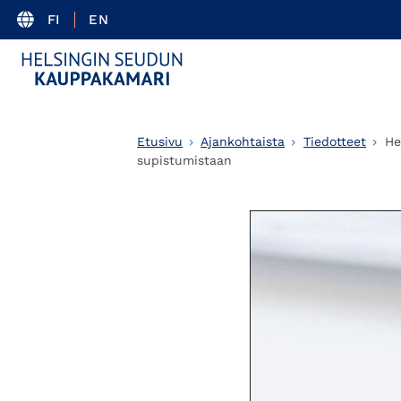
FI
EN
Etusivu
Ajankohtaista
Tiedotteet
He
supistumistaan