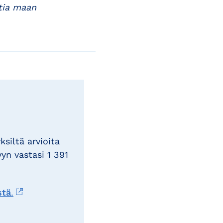
ttia maan
siltä arvioita
yn vastasi 1 391
stä
.