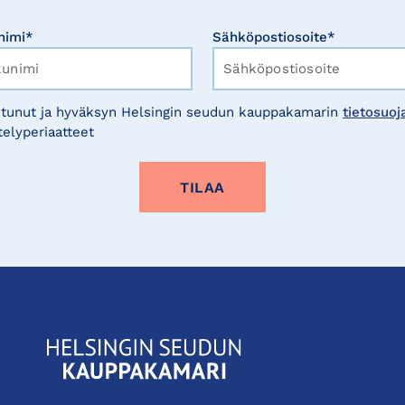
nimi*
Sähköpostiosoite*
tunut ja hyväksyn Helsingin seudun kauppakamarin
tietosuoj
telyperiaatteet
KauppakamariHelsingin
seudun
kauppakamari