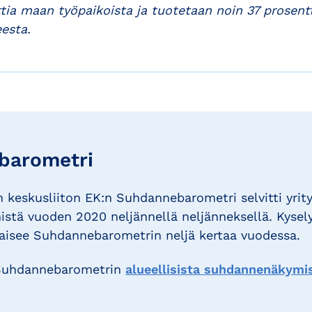
ttia maan työpaikoista ja tuotetaan noin 37 prosen
esta.
barometri
 keskusliiton EK:n Suhdannebarometri selvitti yrityk
tä vuoden 2020 neljännellä neljänneksellä. Kysely
lkaisee Suhdannebarometrin neljä kertaa vuodessa.
 Suhdannebarometrin
alueellisista suhdannenäkymi