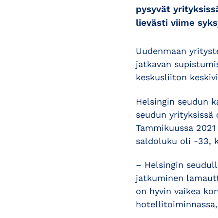
pysyvät yrityksis
lievästi viime syks
Uudenmaan yrityst
jatkavan supistumi
keskusliiton keski
Helsingin seudun 
seudun yrityksissä 
Tammikuussa 2021 t
saldoluku oli -33, 
– Helsingin seudu
jatkuminen lamautta
on hyvin vaikea kor
hotellitoiminnassa,