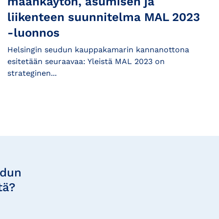
maankäytön, asumisen ja
liikenteen suunnitelma MAL 2023
-luonnos
Helsingin seudun kauppakamarin kannanottona
esitetään seuraavaa: Yleistä MAL 2023 on
strateginen...
udun
tä?