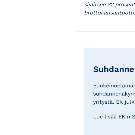
sijaitsee 32 prosen
bruttokansantuotte
Suhdanne
Elinkeinoelämän
suhdannenäkymis
yritystä. EK ju
Lue lisää EK:n