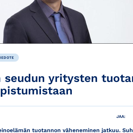
IEDOTE
n seudun yritysten tuota
upistumistaan
JAA:
inoelämän tuotannon väheneminen jatkuu. Su