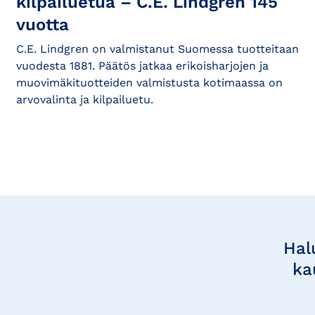
kilpailuetua – C.E. Lindgren 145
vuotta
C.E. Lindgren on valmistanut Suomessa tuotteitaan
vuodesta 1881. Päätös jatkaa erikoisharjojen ja
muovimäkituotteiden valmistusta kotimaassa on
arvovalinta ja kilpailuetu.
Tilaa
uutisia
Hal
ka