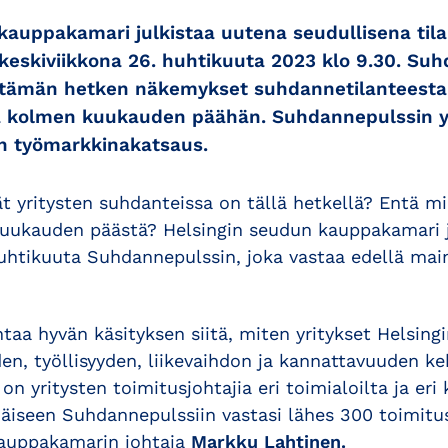
kauppakamari julkistaa uutena seudullisena ti
eskiviikkona 26. huhtikuuta 2023 klo 9.30. Su
n tämän hetken näkemykset suhdannetilanteesta
 kolmen kuukauden päähän. Suhdannepulssin 
n työmarkkinakatsaus.
t yritysten suhdanteissa on tällä hetkellä? Entä m
uukauden päästä? Helsingin seudun kauppakamari j
huhtikuuta Suhdannepulssin, joka vastaa edellä main
aa hyvän käsityksen siitä, miten yritykset Helsing
en, työllisyyden, liikevaihdon ja kannattavuuden ke
n yritysten toimitusjohtajia eri toimialoilta ja eri 
äiseen Suhdannepulssiin vastasi lähes 300 toimitus
kauppakamarin johtaja
Markku Lahtinen.