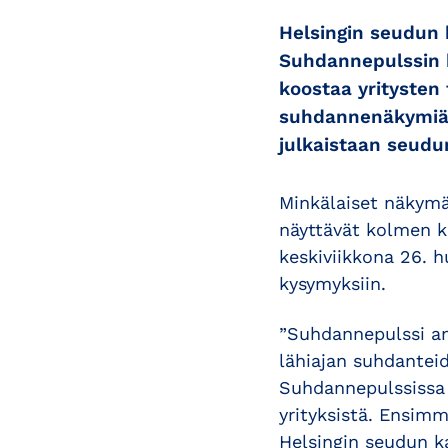
Helsingin seudun 
Suhdannepulssin k
koostaa yrityste
suhdannenäkymiä
julkaistaan seudu
Minkälaiset näkymä
näyttävät kolmen k
keskiviikkona 26. 
kysymyksiin.
”Suhdannepulssi ant
lähiajan suhdanteid
Suhdannepulssissa o
yrityksistä. Ensimm
Helsingin seudun 