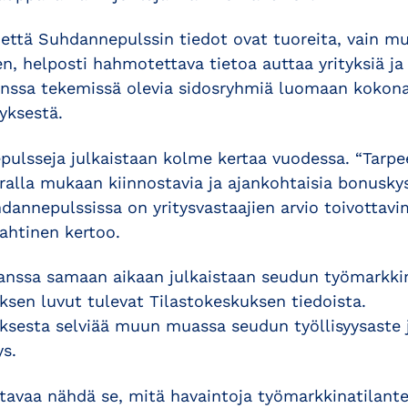
 että Suhdannepulssin tiedot ovat tuoreita, vain 
n, helposti hahmotettava tietoa auttaa yrityksiä ja
nssa tekemissä olevia sidosryhmiä luomaan kokon
yksestä.
ulsseja julkaistaan kolme kertaa vuodessa. “Tarp
alla mukaan kiinnostavia ja ajankohtaisia bonusky
annepulssissa on yritysvastaajien arvio toivottav
Lahtinen kertoo.
anssa samaan aikaan julkaistaan seudun työmarkki
sen luvut tulevat Tilastokeskuksen tiedoista.
sesta selviää muun muassa seudun työllisyysaste j
ys.
stavaa nähdä se, mitä havaintoja työmarkkinatilant