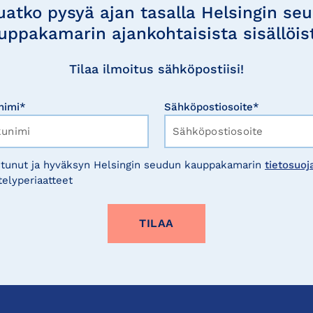
uatko pysyä ajan tasalla Helsingin se
uppakamarin ajankohtaisista sisällöis
Tilaa ilmoitus sähköpostiisi!
nimi*
Sähköpostiosoite*
tunut ja hyväksyn Helsingin seudun kauppakamarin
tietosuoj
telyperiaatteet