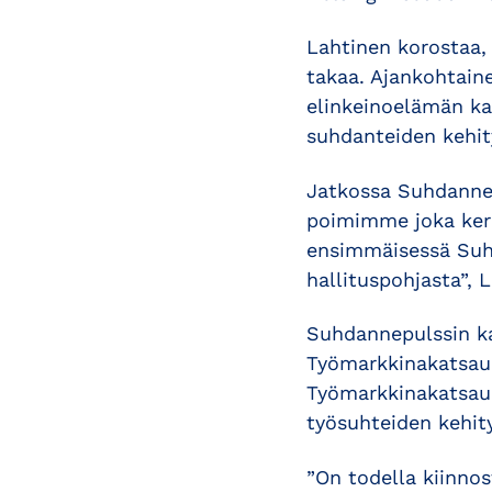
Lahtinen korostaa,
takaa. Ajankohtaine
elinkeinoelämän ka
suhdanteiden kehit
Jatkossa Suhdannep
poimimme joka kerr
ensimmäisessä Suhd
hallituspohjasta”, 
Suhdannepulssin k
Työmarkkinakatsauk
Työmarkkinakatsauk
työsuhteiden kehit
”On todella kiinno