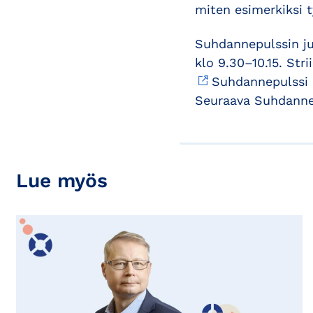
miten esimerkiksi t
Suhdannepulssin jul
klo 9.30–10.15. Str
Suhdannepulssi 
Seuraava Suhdannep
Lue myös