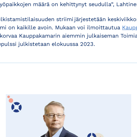
yöpaikkojen määrä on kehittynyt seudulla”, Lahtinen
kistamistilaisuuden striimi järjestetään keskiviikk
iimi on kaikille avoin. Mukaan voi ilmoittautua
Kaup
korvaa Kauppakamarin aiemmin julkaiseman Toimia
ulssi julkistetaan elokuussa 2023.