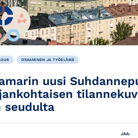
LOUS
OSAAMINEN JA TYÖELÄMÄ
marin uusi Suhdannepu
ajankohtaisen tilanneku
n seudulta
JAA: