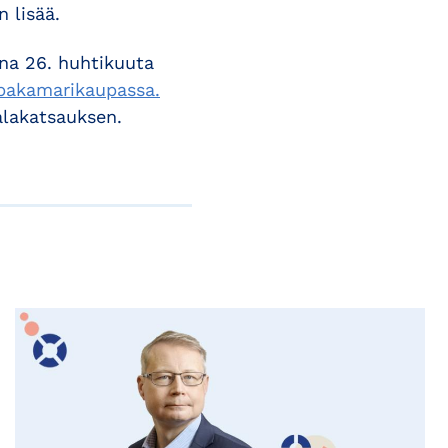
 lisää.
ona 26. huhtikuuta
pakamarikaupassa.
lakatsauksen.