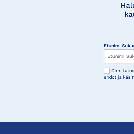
uutisia
Hal
ka
Etunimi Suku
Olen tutus
ehdot ja käsit