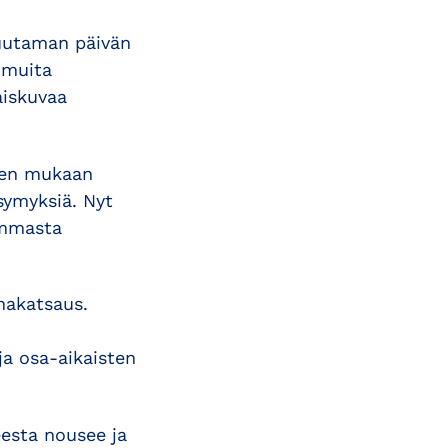
muutaman päivän
 muita
aiskuvaa
een mukaan
symyksiä. Nyt
immasta
nakatsaus.
a osa-aikaisten
eesta nousee ja