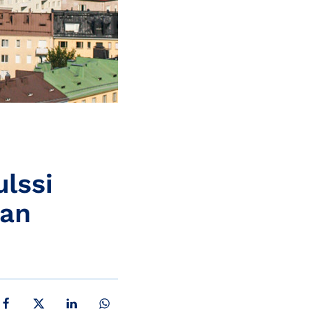
lssi
van
JAA FACEBOOKISSA
JAA X:SSÄ
JAA LINKEDINISSÄ
JAA WHATSAPPISSA