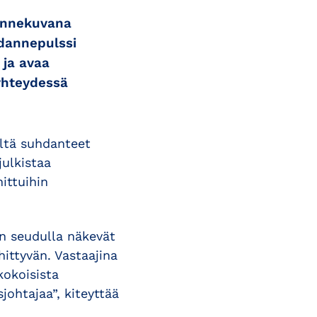
lannekuvana
hdannepulssi
 ja avaa
yhteydessä
iltä suhdanteet
ulkistaa
ittuihin
in seudulla näkevät
hittyvän. Vastaajina
kokoisista
johtajaa”, kiteyttää