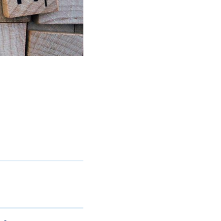
JAA FACEBOOKISSA
JAA X:SSÄ
JAA LINKEDINISSÄ
JAA WHATSAPPISSA