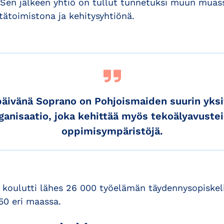
Sen jälkeen yhtiö on tullut tunnetuksi muun muass
tätoimistona ja kehitysyhtiönä.
päivänä Soprano on Pohjoismaiden suurin yksi
ganisaatio, joka kehittää myös tekoälyavustei
oppimisympäristöjä.
 koulutti lähes 26 000 työelämän täydennysopiskel
 50 eri maassa.