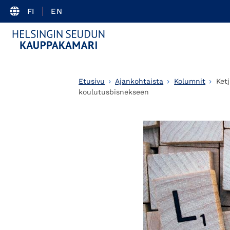
FI
EN
Etusivu
Ajankohtaista
Kolumnit
Ket
koulutusbisnekseen