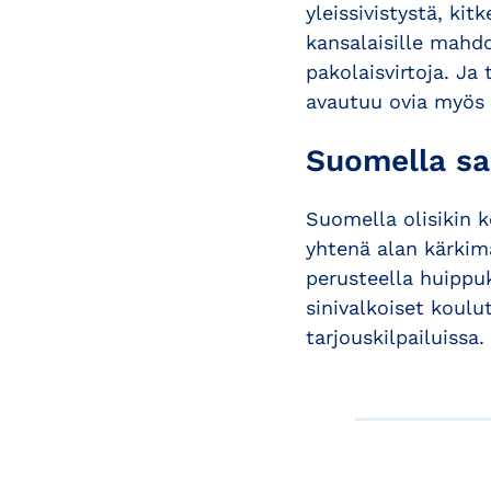
yleissivistystä, ki
kansalaisille mahd
pakolaisvirtoja. Ja
avautuu ovia myös 
Suomella sa
Suomella olisikin k
yhtenä alan kärkima
perusteella huippuk
sinivalkoiset koulu
tarjouskilpailuissa.