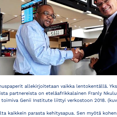
uspaperit allekirjoitetaan vaikka lentokentällä. Yksi
ta partnereista on eteläafrikkalainen Franly Nkulu
toimiva Genii Institute liittyi verkostoon 2018. (ku
lta kaikkein parasta kehitysapua. Sen myötä kohe