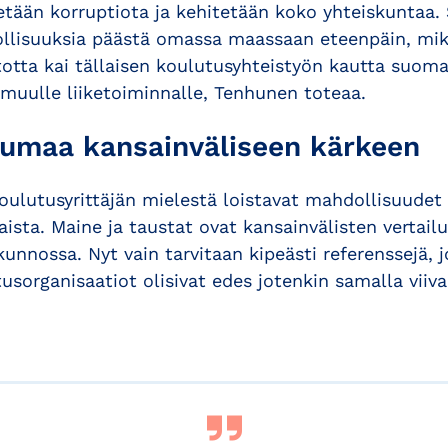
tketään korruptiota ja kehitetään koko yhteiskuntaa
ollisuuksia päästä omassa maassaan eteenpäin, mi
 totta kai tällaisen koulutusyhteistyön kautta suomal
muulle liiketoiminnalle, Tenhunen toteaa.
umaa kansainväliseen kärkeen
oulutusyrittäjän mielestä loistavat mahdollisuudet 
ista. Maine ja taustat ovat kansainvälisten vertai
unnossa. Nyt vain tarvitaan kipeästi referenssejä, 
tusorganisaatiot olisivat edes jotenkin samalla viiva