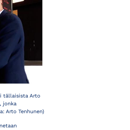
 tällaisista Arto
, jonka
va: Arto Tenhunen)
nnetaan