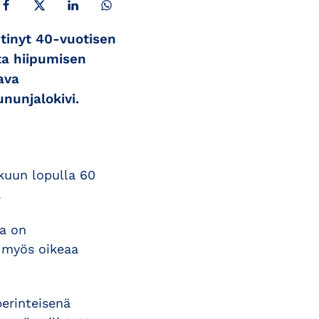
tinyt 40-vuotisen
ta hiipumisen
ava
nunjalokivi.
okuun lopulla 60
.
sa on
a myös oikeaa
erinteisenä