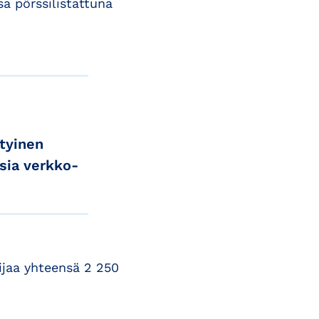
a pörssilistattuna
tyinen
sia verkko-
ijaa yhteensä 2 250