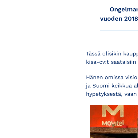
Ongelmam
vuoden 2018 
Tässä olisikin kaup
kisa-cv:t saataisi
Hänen omissa visioi
ja Suomi keikkua al
hypetyksestä, vaan