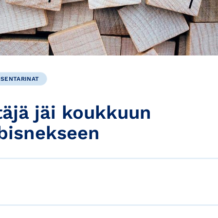
ÄSENTARINAT
täjä jäi koukkuun
bisnekseen