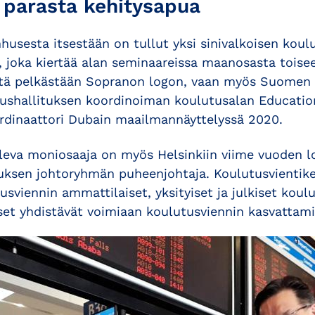
 parasta kehitysapua
husesta itsestään on tullut yksi sinivalkoisen koul
a, joka kiertää alan seminaareissa maanosasta toise
tä pelkästään Sopranon logon, vaan myös Suomen l
shallituksen koordinoiman koulutusalan Education
dinaattori Dubain maailmannäyttelyssä 2020.
va moniosaaja on myös Helsinkiin viime vuoden l
uksen johtoryhmän puheenjohtaja. Koulutusvientik
sviennin ammattilaiset, yksityiset ja julkiset koul
set yhdistävät voimiaan koulutusviennin kasvattami