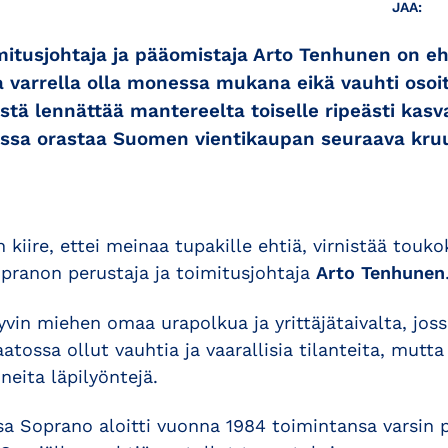
JAA:
mitusjohtaja ja pääomistaja Arto Tenhunen on eh
sa varrella olla monessa mukana eikä vauhti osoi
stä lennättää mantereelta toiselle ripeästi kasv
ossa orastaa Suomen vientikaupan seuraava kruu
n kiire, ettei meinaa tupakille ehtiä, virnistää touk
opranon perustaja ja toimitusjohtaja
Arto Tenhunen
vin miehen omaa urapolkua ja yrittäjätaivalta, jos
ossa ollut vauhtia ja vaarallisia tilanteita, mutt
neita läpilyöntejä.
 Soprano aloitti vuonna 1984 toimintansa varsin p