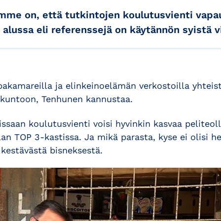
me on, että tutkintojen koulutusvienti vapau
alussa eli referenssejä on käytännön syistä vi
pakamareilla ja elinkeinoelämän verkostoilla yhteist
in kuntoon, Tenhunen kannustaa.
ssaan koulutusvienti voisi hyvinkin kasvaa peliteol
an TOP 3-kastissa. Ja mikä parasta, kyse ei olisi he
 kestävästä bisneksestä.