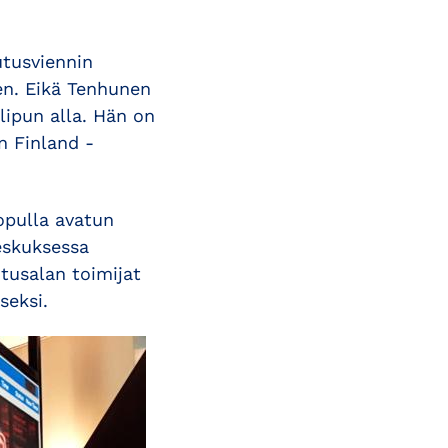
utusviennin
en. Eikä Tenhunen
ipun alla. Hän on
 Finland -
opulla avatun
eskuksessa
utusalan toimijat
seksi.