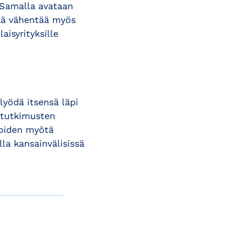
. Samalla avataan
kä vähentää myös
aisyrityksille
lyödä itsensä läpi
lututkimusten
joiden myötä
lla kansainvälisissä