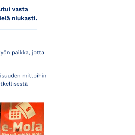
tui vasta
elä niukasti.
yön paikka, jotta
lisuuden mittoihin
tkellisestä