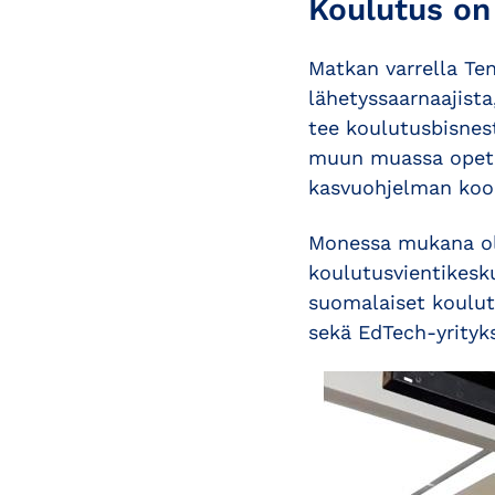
Koulutus on
Matkan varrella Ten
lähetyssaarnaajist
tee koulutusbisnes
muun muassa opetu
kasvuohjelman koor
Monessa mukana ole
koulutusvientikesk
suomalaiset koulutu
sekä EdTech-yrityk