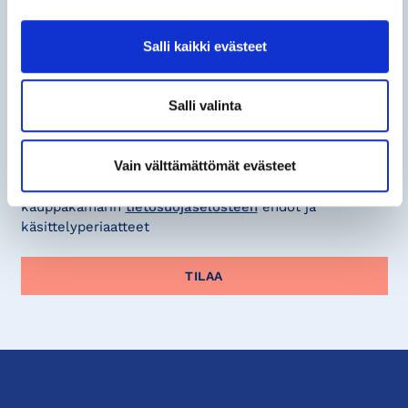
Etunimi Sukunimi*
Salli kaikki evästeet
Salli valinta
Sähköpostiosoite*
Vain välttämättömät evästeet
Olen tutustunut ja hyväksyn Helsingin seudun
kauppakamarin
tietosuojaselosteen
ehdot ja
käsittelyperiaatteet