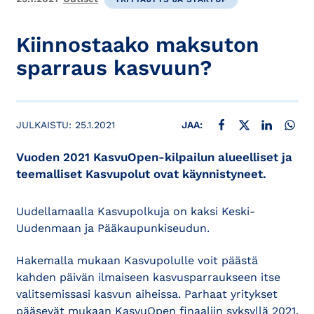
Kiinnostaako maksuton
sparraus kasvuun?
JAA FACEBOOKISSA
JAA X:SSÄ
JAA LINKE
JAA
JULKAISTU:
25.1.2021
JAA:
Vuoden 2021 KasvuOpen-kilpailun alueelliset ja
teemalliset Kasvupolut ovat käynnistyneet.
Uudellamaalla Kasvupolkuja on kaksi Keski-
Uudenmaan ja Pääkaupunkiseudun.
Hakemalla mukaan Kasvupolulle voit päästä
kahden päivän ilmaiseen kasvusparraukseen itse
valitsemissasi kasvun aiheissa. Parhaat yritykset
pääsevät mukaan KasvuOpen finaaliin syksyllä 2021.