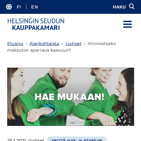
FI
EN
HAKU
MENU
Etusivu
Ajankohtaista
Uutiset
Kiinnostaako
maksuton sparraus kasvuun?
25.1.2021
Uutiset
YRITTÄJYYS JA STARTUP