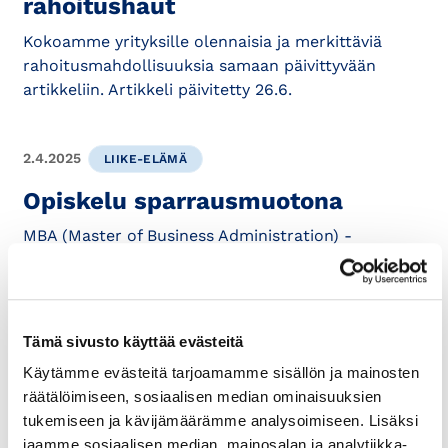
rahoitushaut
Kokoamme yrityksille olennaisia ja merkittäviä
rahoitusmahdollisuuksia samaan päivittyvään
artikkeliin. Artikkeli päivitetty 26.6.
2.4.2025
LIIKE-ELÄMÄ
Opiskelu sparrausmuotona
MBA (Master of Business Administration) -
opinnoissa olen pysähtynyt tarkastelemaan itseäni
johtajana – millainen olen, miten teen päätöksiä...
Tämä sivusto käyttää evästeitä
17.2.2025
YHTEISTYÖ
Käytämme evästeitä tarjoamamme sisällön ja mainosten
Kaipaatko kasvuneuvoja? Hae
räätälöimiseen, sosiaalisen median ominaisuuksien
tukemiseen ja kävijämäärämme analysoimiseen. Lisäksi
mukaan KasvuOpenin
jaamme sosiaalisen median, mainosalan ja analytiikka-