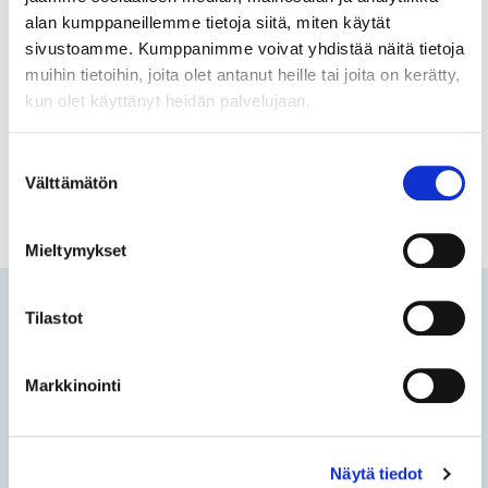
sparrausohjelmaan!
alan kumppaneillemme tietoja siitä, miten käytät
sivustoamme. Kumppanimme voivat yhdistää näitä tietoja
Helsingin seudun kauppakamari on kumppani
muihin tietoihin, joita olet antanut heille tai joita on kerätty,
KasvuOpenin Kasvupolku-sparrausohjelmassa.
kun olet käyttänyt heidän palvelujaan.
Haku ohjelmaan on auki 27.1.–12.3.
Suostumuksen
Välttämätön
valinta
Mieltymykset
Tilaa
Tilastot
uutisia
Haluatko pysyä ajan tasalla
Helsingin seudun kauppakamarin
Markkinointi
ajankohtaisista sisällöistä?
Näytä tiedot
Tilaa ilmoitus sähköpostiisi!