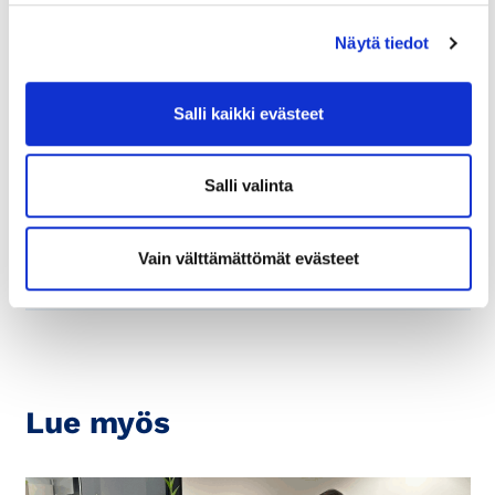
Toimitusjohtaja: Marko Vainikka
Näytä tiedot
Yritys toimipaikka oli pitkään Pörssitalossa
Helsingin Fabianinkadulla, siten Vallilassa,
Salli kaikki evästeet
Vantaan Vapaalassa ja Espoon
Olarinluomassa. Toiminut vuodesta 2001
Salli valinta
Vantaan Koivuhaassa.
Vain välttämättömät evästeet
Lue myös