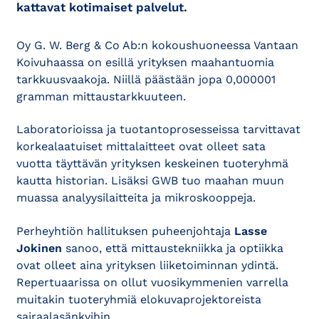
kattavat kotimaiset palvelut.
Oy G. W. Berg & Co Ab:n kokoushuoneessa Vantaan
Koivuhaassa on esillä yrityksen maahantuomia
tarkkuusvaakoja. Niillä päästään jopa 0,000001
gramman mittaustarkkuuteen.
Laboratorioissa ja tuotantoprosesseissa tarvittavat
korkealaatuiset mittalaitteet ovat olleet sata
vuotta täyttävän yrityksen keskeinen tuoteryhmä
kautta historian. Lisäksi GWB tuo maahan muun
muassa analyysilaitteita ja mikroskooppeja.
Perheyhtiön hallituksen puheenjohtaja
Lasse
Jokinen
sanoo, että mittaustekniikka ja optiikka
ovat olleet aina yrityksen liiketoiminnan ydintä.
Repertuaarissa on ollut vuosikymmenien varrella
muitakin tuoteryhmiä elokuvaprojektoreista
sairaalasänkyihin.