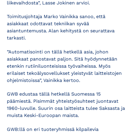
liikevaihdosta”, Lasse Jokinen arvioi.
Toimitusjohtaja Marko Vainikka sanoo, että
asiakkaat odottavat tekniikan syvää
asiantuntemusta. Alan kehitystä on seurattava
tarkasti.
”Automatisointi on tällä hetkellä asia, johon
asiakkaat panostavat paljon. Sitä hyödynnetään
etenkin rutiiniluonteisissa työvaiheissa. Myös
erilaiset tekoälysovellukset yleistyvät laitteistojen
ohjelmistoissa”, Vainikka kertoo.
GWB edustaa tällä hetkellä Suomessa 15
päämiestä. Pisimmät yhteistyösuhteet juontavat
1960-luvulle. Suurin osa laitteista tulee Saksasta ja
muista Keski-Euroopan maista.
GWB:llä on eri tuoteryhmissä kilpailevia