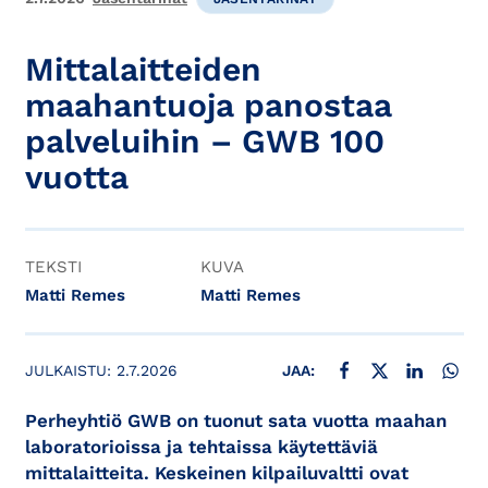
Mittalaitteiden
maahantuoja panostaa
palveluihin – GWB 100
vuotta
TEKSTI
KUVA
Matti Remes
Matti Remes
JAA FACEBOOKISSA
JAA X:SSÄ
JAA LINKE
JAA
JULKAISTU:
2.7.2026
JAA:
Perheyhtiö GWB on tuonut sata vuotta maahan
laboratorioissa ja tehtaissa käytettäviä
mittalaitteita. Keskeinen kilpailuvaltti ovat