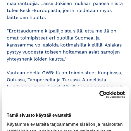
maahantuojia. Lasse Jokisen mukaan pääosa niistä
tulee Keski-Euroopasta, josta hoidetaan myös
laitteiden huolto.
”Erottaudumme kilpailijoista sillä, että meillä on
omat toimipisteet eri puolilla Suomea, ja
kanssamme voi asioida kotimaisilla kielillä. Asiakas
pystyy vuodesta toiseen hoitamaan asiat samojen
yhteyshenkilöiden kautta.”
Vantaan ohella GWB:llä on toimipisteet Kuopiossa,
Oulussa, Tampereella ja Turussa. Alueellista
huoltoa on myös Jyväskylässä, Lappeenrannassa ja
Seinäjoella.
Täyttääkö yrityksesi pyöreitä vuosia? Nostamme
esiin jäsentemme yrityshistoriaa. Ole yhteydessä:
Tämä sivusto käyttää evästeitä
heini.larros@helsinki.chamber.fi
Käytämme evästeitä tarjoamamme sisällön ja mainosten