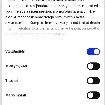
räätälöimiseen, sosiaalisen median ominaisuuksien
tukemiseen ja kävijämäärämme analysoimiseen. Lisäksi
jaamme sosiaalisen median, mainosalan ja analytiikka-
alan kumppaneillemme tietoja siitä, miten käytät
sivustoamme. Kumppanimme voivat yhdistää näitä tietoja
muihin tietoihin, joita olet antanut heille tai joita on kerätty,
kun olet käyttänyt heidän palvelujaan.
Oy G. W. Berg & Co Ab
Laboratorio-, tuotanto-, ja
Suostumuksen
prosessimittauslaitteiden toimittaja
Välttämätön
valinta
Perustettu: Helsingissä vuonna 1926
Mieltymykset
Liikevaihto: 14,3 miljoonaa euroa (2025)
Tilastot
Työntekijöitä: noin 40
Omistajat: Lasse Jokinen, Mari Kasvio ja
Markkinointi
Antti Kasvio