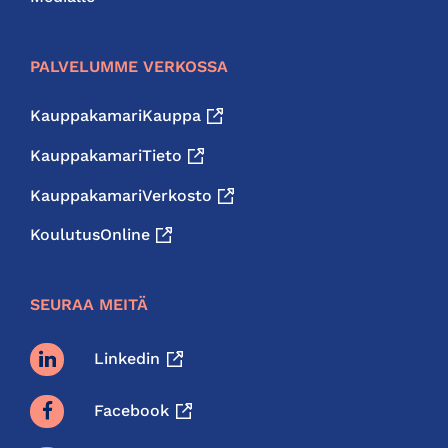
PALVELUMME VERKOSSA
KauppakamariKauppa
KauppakamariTieto
KauppakamariVerkosto
KoulutusOnline
SEURAA MEITÄ
Linkedin
Facebook