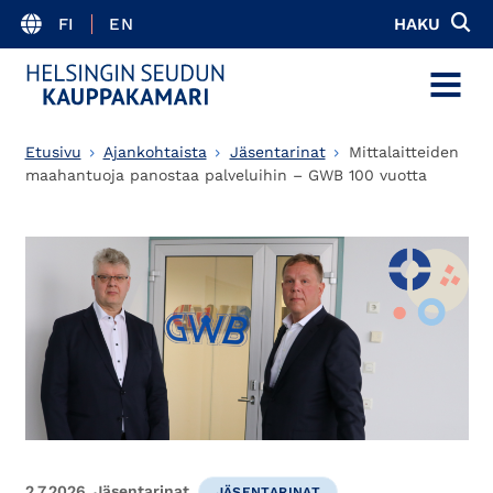
FI
EN
HAKU
MENU
Etusivu
Ajankohtaista
Jäsentarinat
Mittalaitteiden
maahantuoja panostaa palveluihin – GWB 100 vuotta
2.7.2026
Jäsentarinat
JÄSENTARINAT