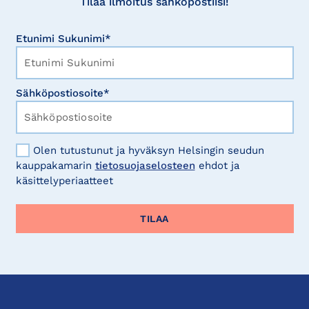
Tilaa ilmoitus sähköpostiisi!
Etunimi Sukunimi*
Sähköpostiosoite*
Olen tutustunut ja hyväksyn Helsingin seudun
kauppakamarin
tietosuojaselosteen
ehdot ja
käsittelyperiaatteet