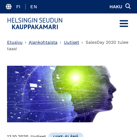
FI
EN
HAKU
MENU
Etusivu
Ajankohtaista
Uutiset
SalesDay 2020 tulee
taas!
13.10.2020
Uutiset
LIIKE-ELÄMÄ