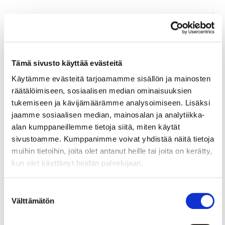
Tämä sivusto käyttää evästeitä
Käytämme evästeitä tarjoamamme sisällön ja mainosten
räätälöimiseen, sosiaalisen median ominaisuuksien
tukemiseen ja kävijämäärämme analysoimiseen. Lisäksi
jaamme sosiaalisen median, mainosalan ja analytiikka-
20.9.2023
KANNANOTTO
alan kumppaneillemme tietoja siitä, miten käytät
sivustoamme. Kumppanimme voivat yhdistää näitä tietoja
Kannanotto: Helsingin seudun
muihin tietoihin, joita olet antanut heille tai joita on kerätty,
maankäytön, asumisen ja
kun olet käyttänyt heidän palvelujaan.
liikenteen suunnitelma MAL 2023
-luonnos
Suostumuksen
Välttämätön
valinta
Helsingin seudun kauppakamarin kannanottona
esitetään seuraavaa: Yleistä MAL 2023 on