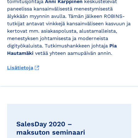
toimitusjohtaja
Anni Karppinen
keskustelevat
paneelissa kansainvälisestä menestymisestä
älykkään myynnin avulla. Tämän jälkeen ROBINS-
tutkijat antavat vinkkejä kansainväliseen kasvuun ja
kertovat mm. asiakaspolusta, alustamalleista,
menestyksen johtamisesta ja moderneista
digityökaluista. Tutkimushankkeen johtaja
Pia
Hautamäki
vetää yhteen aamupäivän annin.
Lisätietoja
SalesDay 2020 –
maksuton seminaari