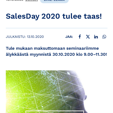
SalesDay 2020 tulee taas!
JAA FACEBOOKISSA
JAA X:SSÄ
JAA LINKE
JAA
JULKAISTU:
13.10.2020
JAA:
Tule mukaan maksuttomaan seminaariimme
älykkäästä myynnistä 30.10.2020 klo 9.00–11.30!