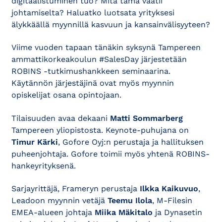
digitaalistuminen tuo? Mitä tämä vaatii
johtamiselta? Haluatko luotsata yrityksesi
älykkäällä myynnillä kasvuun ja kansainvälisyyteen?
Viime vuoden tapaan tänäkin syksynä Tampereen
ammattikorkeakoulun #SalesDay järjestetään
ROBINS -tutkimushankkeen seminaarina.
Käytännön järjestäjinä ovat myös myynnin
opiskelijat osana opintojaan.
Tilaisuuden avaa dekaani
Matti Sommarberg
Tampereen yliopistosta. Keynote-puhujana on
Timur Kärki
, Gofore Oyj:n perustaja ja hallituksen
puheenjohtaja. Gofore toimii myös yhtenä ROBINS-
hankeyrityksenä.
Sarjayrittäjä, Frameryn perustaja
Ilkka Kaikuvuo
,
Leadoon myynnin vetäjä
Teemu Ilola
, M-Filesin
EMEA-alueen johtaja
Miika Mäkitalo
ja Dynasetin