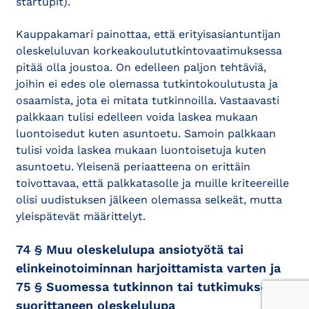
startupit).
Kauppakamari painottaa, että erityisasiantuntijan
oleskeluluvan korkeakoulututkintovaatimuksessa
pitää olla joustoa. On edelleen paljon tehtäviä,
joihin ei edes ole olemassa tutkintokoulutusta ja
osaamista, jota ei mitata tutkinnoilla. Vastaavasti
palkkaan tulisi edelleen voida laskea mukaan
luontoisedut kuten asuntoetu. Samoin palkkaan
tulisi voida laskea mukaan luontoisetuja kuten
asuntoetu. Yleisenä periaatteena on erittäin
toivottavaa, että palkkatasolle ja muille kriteereille
olisi uudistuksen jälkeen olemassa selkeät, mutta
yleispätevät määrittelyt.
74 § Muu oleskelulupa ansiotyötä tai
elinkeinotoiminnan harjoittamista varten ja
75 § Suomessa tutkinnon tai tutkimuksen
suorittaneen oleskelulupa