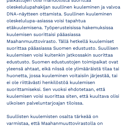
palkattujen olisi mahdollista suorittaa
oleskelulupahakijan suullinen kuuleminen ja valvoa
DNA-näytteen ottamista. Suullinen kuuleminen
oleskelulupa-asiassa voisi tapahtua
etäkuulemisena. Työperusteisissa hakemuksissa
kuulemisen suorittaisi pääasiassa
Maahanmuuttovirasto. Tällä hetkellä kuulemiset
suorittaa pääasiassa Suomen edustusto. Suullisen
kuulemisen voisi kuitenkin jatkossakin suorittaa
edustusto. Suomen edustustojen toimipaikat ovat
yleensä ahtaat, eikä niissä ole ylimääräistä tilaa tai
huonetta, jossa kuuleminen voitaisiin järjestää, tai
ei ole riittävästi henkilöstöä kuulemisen
suorittamiseksi. Sen vuoksi ehdotetaan, että
kuulemisen voisi suorittaa siten, että kuultava olisi
ulkoisen palveluntarjoajan tiloissa.
Suullisten kuulemisten osalta tärkeää on
varmistaa, että Maahanmuuttovirastolla on