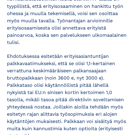
tyypillistä, että erityisosaaminen on hankittu työn
ohessa ja muulla tekemisellä, voisi sen osoittaa
myös muulla tavalla. Työnantajan arvioinnille
erityisosaamisesta olisi annettava erityistä
painoarvoa, koska sen palvelukseen ulkomaalainen
tulisi.
Ehdotuksessa esitetään erityisasiantuntijan
palkkavaatimukseksi, että se olisi 1,1-kertainen
verrattuna keskimääräiseen palkansaajaan
bruttopalkkaan (noin 3600 e, nyt 3000 e).
Palkkataso olisi käytännöllistä pitää lähellä
nykyistä tai EU:n sinisen kortin kertoimen 1,0
tasolla, mikäli tasoa pitää direktiivin soveltamisen
yhteydessä nostaa. Joillakin aloilla tehdään myös
esitetyn rajan alittavia työsopimuksia eri alojen
käytäntöjen mukaisesti. Palkkaan voi sisältyä myös
muita kuin kannustimia kuten optioita (erityisesti