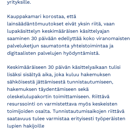
yrityksille.
Kauppakamari korostaa, että
lainsäädäntömuutokset eivät yksin riitä, vaan
lupakäsittelyn keskimääräisen käsittelyajan
saaminen 30 päivään edellyttää koko viranomaisten
palveluketjun saumatonta yhteistoimintaa ja
digitaalisten palvelujen hyödyntämistä.
Keskimääräiseen 30 päivän käsittelyaikaan tulisi
lisäksi sisältyä aika, joka kuluu hakemuksen
sähköisestä jättämisestä tunnistautumiseen,
hakemuksen täydentämiseen sekä
oleskelulupakortin toimittamiseen. Riittävä
resurssointi on varmistettava myös keskeisten
toimijoiden osalta. Tunnistautumisaikojen riittävä
saatavuus tulee varmistaa erityisesti työperäisten
lupien hakijoille