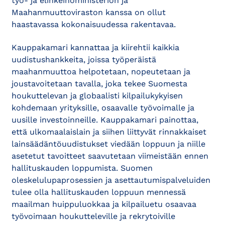
työ- ja elinkeinoministeriön ja
Maahanmuuttoviraston kanssa on ollut
haastavassa kokonaisuudessa rakentavaa.
Kauppakamari kannattaa ja kiirehtii kaikkia
uudistushankkeita, joissa työperäistä
maahanmuuttoa helpotetaan, nopeutetaan ja
joustavoitetaan tavalla, joka tekee Suomesta
houkuttelevan ja globaalisti kilpailukykyisen
kohdemaan yrityksille, osaavalle työvoimalle ja
uusille investoinneille. Kauppakamari painottaa,
että ulkomaalaislain ja siihen liittyvät rinnakkaiset
lainsäädäntöuudistukset viedään loppuun ja niille
asetetut tavoitteet saavutetaan viimeistään ennen
hallituskauden loppumista. Suomen
oleskelulupaprosessien ja asettautumispalveluiden
tulee olla hallituskauden loppuun mennessä
maailman huippuluokkaa ja kilpailuetu osaavaa
työvoimaan houkutteleville ja rekrytoiville