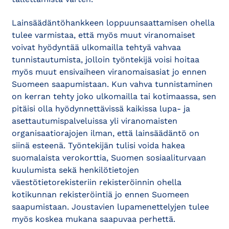
Lainsäädäntöhankkeen loppuunsaattamisen ohella
tulee varmistaa, että myös muut viranomaiset
voivat hyödyntää ulkomailla tehtyä vahvaa
tunnistautumista, jolloin työntekijä voisi hoitaa
myös muut ensivaiheen viranomaisasiat jo ennen
Suomeen saapumistaan. Kun vahva tunnistaminen
on kerran tehty joko ulkomailla tai kotimaassa, sen
pitäisi olla hyödynnettävissä kaikissa lupa- ja
asettautumispalveluissa yli viranomaisten
organisaatiorajojen ilman, että lainsäädäntö on
siinä esteenä. Työntekijän tulisi voida hakea
suomalaista verokorttia, Suomen sosiaaliturvaan
kuulumista sekä henkilötietojen
väestötietorekisteriin rekisteröinnin ohella
kotikunnan rekisteröintiä jo ennen Suomeen
saapumistaan. Joustavien lupamenettelyjen tulee
myös koskea mukana saapuvaa perhettä.