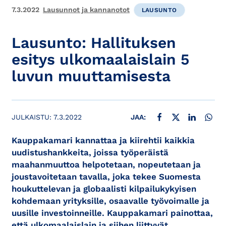
7.3.2022
Lausunnot ja kannanotot
LAUSUNTO
Lausunto: Hallituksen
esitys ulkomaalaislain 5
luvun muuttamisesta
JAA FACEBOOKISSA
JAA X:SSÄ
JAA LINKE
JAA
JULKAISTU:
7.3.2022
JAA:
Kauppakamari kannattaa ja kiirehtii kaikkia
uudistushankkeita, joissa työperäistä
maahanmuuttoa helpotetaan, nopeutetaan ja
joustavoitetaan tavalla, joka tekee Suomesta
houkuttelevan ja globaalisti kilpailukykyisen
kohdemaan yrityksille, osaavalle työvoimalle ja
uusille investoinneille. Kauppakamari painottaa,
että ulkomaalaislain ja siihen liittyvät