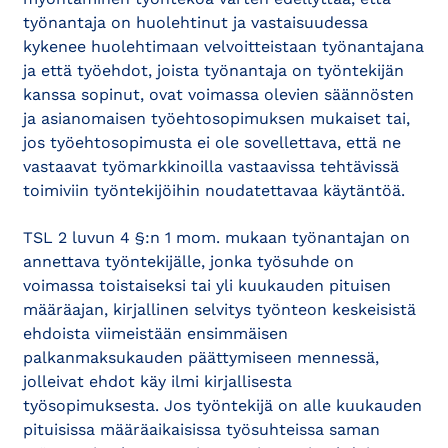
työnantaja on huolehtinut ja vastaisuudessa
kykenee huolehtimaan velvoitteistaan työnantajana
ja että työehdot, joista työnantaja on työntekijän
kanssa sopinut, ovat voimassa olevien säännösten
ja asianomaisen työehtosopimuksen mukaiset tai,
jos työehtosopimusta ei ole sovellettava, että ne
vastaavat työmarkkinoilla vastaavissa tehtävissä
toimiviin työntekijöihin noudatettavaa käytäntöä.
TSL 2 luvun 4 §:n 1 mom. mukaan työnantajan on
annettava työntekijälle, jonka työsuhde on
voimassa toistaiseksi tai yli kuukauden pituisen
määräajan, kirjallinen selvitys työnteon keskeisistä
ehdoista viimeistään ensimmäisen
palkanmaksukauden päättymiseen mennessä,
jolleivat ehdot käy ilmi kirjallisesta
työsopimuksesta. Jos työntekijä on alle kuukauden
pituisissa määräaikaisissa työsuhteissa saman