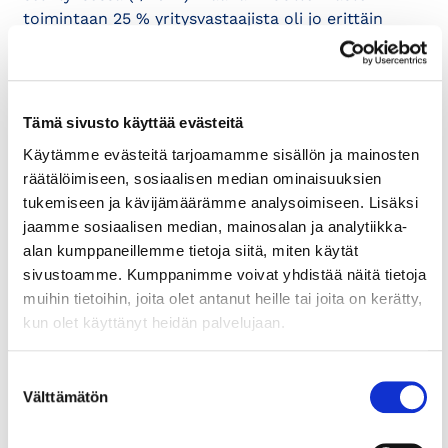
toimintaan 25 % yritysvastaajista oli jo erittäin
tyytymättömiä tai tyytymättömiä, mikä oli
merkittävästi suurempi määrä kuin esimerkiksi
verottajan ja kuntien tarjoamissa maahanmuuttoon
liittyvissä palveluissa.
Tämä sivusto käyttää evästeitä
Käytämme evästeitä tarjoamamme sisällön ja mainosten
Kauppakamari ehdottaa, että
räätälöimiseen, sosiaalisen median ominaisuuksien
Maahanmuuttoviraston työperäiseen
tukemiseen ja kävijämäärämme analysoimiseen. Lisäksi
maahanmuuttoon liittyviä palveluja voitaisiin siirtää
jaamme sosiaalisen median, mainosalan ja analytiikka-
tai tuoda lähemmäksi muita työperäisen
alan kumppaneillemme tietoja siitä, miten käytät
maahanmuuton viranomaispalveluja huomattavasti
sivustoamme. Kumppanimme voivat yhdistää näitä tietoja
laajempana kuin nyt tarjolla oleva EU-
muihin tietoihin, joita olet antanut heille tai joita on kerätty,
oleskeluoikeuden rekisteröinti. Yksi mahdollisuus
kun olet käyttänyt heidän palvelujaan.
kokeiluun on pk-seudulla toimiva International
House Helsinki -palvelu, jossa on mukana muun
muassa verottaja, Kela, Digi- ja väestötietovirasto,
Suostumuksen
Välttämätön
TE-toimisto, kauppakamari ja pk-kaupungit.
valinta
Palvelun kautta voitaisiin tehdä nopeutettuja