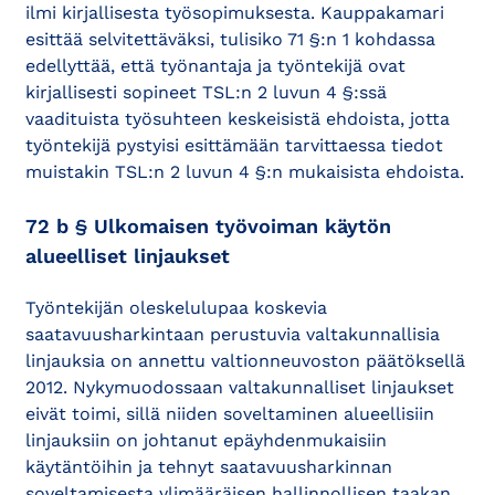
ilmi kirjallisesta työsopimuksesta. Kauppakamari
esittää selvitettäväksi, tulisiko 71 §:n 1 kohdassa
edellyttää, että työnantaja ja työntekijä ovat
kirjallisesti sopineet TSL:n 2 luvun 4 §:ssä
vaadituista työsuhteen keskeisistä ehdoista, jotta
työntekijä pystyisi esittämään tarvittaessa tiedot
muistakin TSL:n 2 luvun 4 §:n mukaisista ehdoista.
72 b § Ulkomaisen työvoiman käytön
alueelliset linjaukset
Työntekijän oleskelulupaa koskevia
saatavuusharkintaan perustuvia valtakunnallisia
linjauksia on annettu valtionneuvoston päätöksellä
2012. Nykymuodossaan valtakunnalliset linjaukset
eivät toimi, sillä niiden soveltaminen alueellisiin
linjauksiin on johtanut epäyhdenmukaisiin
käytäntöihin ja tehnyt saatavuusharkinnan
soveltamisesta ylimääräisen hallinnollisen taakan