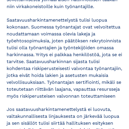
niin virkakoneistoille kuin työnantajille.
Saatavuusharkintamenettelystä tulisi luopua
kokonaan. Suomessa työnantajat ovat velvoitettua
noudattamaan voimassa olevia lakeja ja
työehtosopimuksia, joten päätöksen rekrytoinnista
tulisi olla työnantajien ja työntekijöiden omassa
harkinnassa. Yritys ei palkkaa henkilöstöä, jota se ei
tarvitse. Saatavuusharkinnan sijasta tulisi
kohdentaa riskiperusteisesti valvontaa työnantajiin,
jotka eivät hoida lakien ja asetusten mukaisia
velvollisuuksiaan. Työnantajan sertifiointi, mikäli se
toteutetaan riittävän laajana, vapauttaa resursseja
myös riskiperusteisen valvonnan toteuttamiseen
Jos saatavuusharkintamenettelystä ei luovuta,
valtakunnallisesta linjauksesta on järkevää luopua
ja sen sisällöt tulisi siirtää hallituksen esityksen