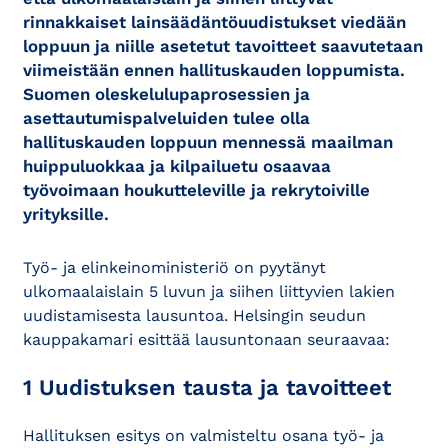
rinnakkaiset lainsäädäntöuudistukset viedään
loppuun ja niille asetetut tavoitteet saavutetaan
viimeistään ennen hallituskauden loppumista.
Suomen oleskelulupaprosessien ja
asettautumispalveluiden tulee olla
hallituskauden loppuun mennessä maailman
huippuluokkaa ja kilpailuetu osaavaa
työvoimaan houkutteleville ja rekrytoiville
yrityksille.
Työ- ja elinkeinoministeriö on pyytänyt
ulkomaalaislain 5 luvun ja siihen liittyvien lakien
uudistamisesta lausuntoa. Helsingin seudun
kauppakamari esittää lausuntonaan seuraavaa:
1 Uudistuksen tausta ja tavoitteet
Hallituksen esitys on valmisteltu osana työ- ja