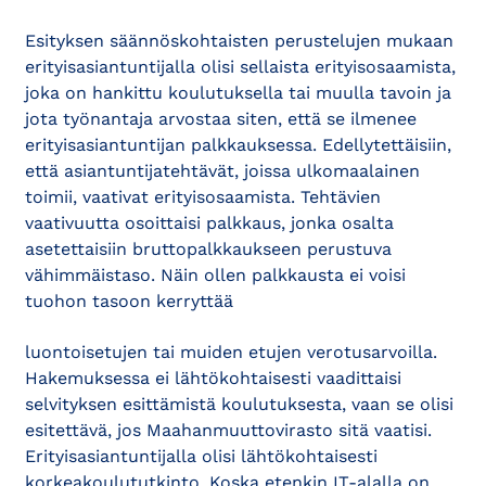
Esityksen säännöskohtaisten perustelujen mukaan
erityisasiantuntijalla olisi sellaista erityisosaamista,
joka on hankittu koulutuksella tai muulla tavoin ja
jota työnantaja arvostaa siten, että se ilmenee
erityisasiantuntijan palkkauksessa. Edellytettäisiin,
että asiantuntijatehtävät, joissa ulkomaalainen
toimii, vaativat erityisosaamista. Tehtävien
vaativuutta osoittaisi palkkaus, jonka osalta
asetettaisiin bruttopalkkaukseen perustuva
vähimmäistaso. Näin ollen palkkausta ei voisi
tuohon tasoon kerryttää
luontoisetujen tai muiden etujen verotusarvoilla.
Hakemuksessa ei lähtökohtaisesti vaadittaisi
selvityksen esittämistä koulutuksesta, vaan se olisi
esitettävä, jos Maahanmuuttovirasto sitä vaatisi.
Erityisasiantuntijalla olisi lähtökohtaisesti
korkeakoulututkinto. Koska etenkin IT-alalla on