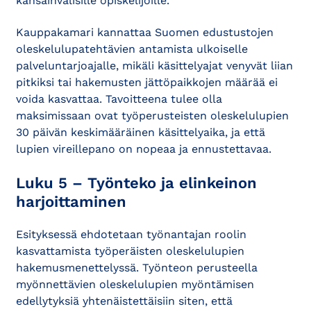
kansainvälisille opiskelijoille.
Kauppakamari kannattaa Suomen edustustojen
oleskelulupatehtävien antamista ulkoiselle
palveluntarjoajalle, mikäli käsittelyajat venyvät liian
pitkiksi tai hakemusten jättöpaikkojen määrää ei
voida kasvattaa. Tavoitteena tulee olla
maksimissaan ovat työperusteisten oleskelulupien
30 päivän keskimääräinen käsittelyaika, ja että
lupien vireillepano on nopeaa ja ennustettavaa.
Luku 5 – Työnteko ja elinkeinon
harjoittaminen
Esityksessä ehdotetaan työnantajan roolin
kasvattamista työperäisten oleskelulupien
hakemusmenettelyssä. Työnteon perusteella
myönnettävien oleskelulupien myöntämisen
edellytyksiä yhtenäistettäisiin siten, että