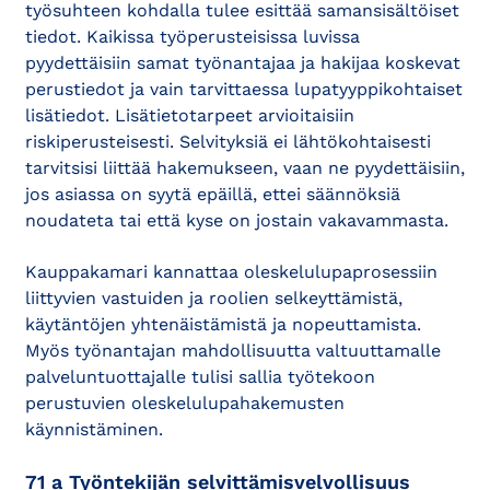
työsuhteen kohdalla tulee esittää samansisältöiset
tiedot. Kaikissa työperusteisissa luvissa
pyydettäisiin samat työnantajaa ja hakijaa koskevat
perustiedot ja vain tarvittaessa lupatyyppikohtaiset
lisätiedot. Lisätietotarpeet arvioitaisiin
riskiperusteisesti. Selvityksiä ei lähtökohtaisesti
tarvitsisi liittää hakemukseen, vaan ne pyydettäisiin,
jos asiassa on syytä epäillä, ettei säännöksiä
noudateta tai että kyse on jostain vakavammasta.
Kauppakamari kannattaa oleskelulupaprosessiin
liittyvien vastuiden ja roolien selkeyttämistä,
käytäntöjen yhtenäistämistä ja nopeuttamista.
Myös työnantajan mahdollisuutta valtuuttamalle
palveluntuottajalle tulisi sallia työtekoon
perustuvien oleskelulupahakemusten
käynnistäminen.
71 a Työntekijän selvittämisvelvollisuus