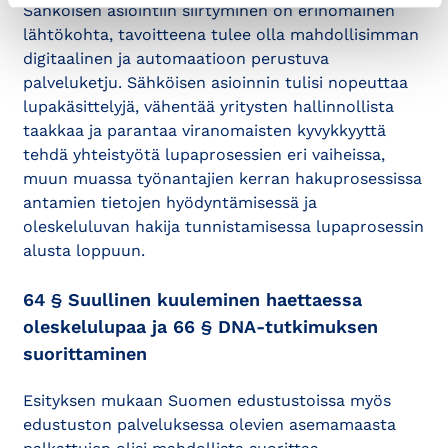
Sähköisen asiointiin siirtyminen on erinomainen
lähtökohta, tavoitteena tulee olla mahdollisimman
digitaalinen ja automaatioon perustuva
palveluketju. Sähköisen asioinnin tulisi nopeuttaa
lupakäsittelyjä, vähentää yritysten hallinnollista
taakkaa ja parantaa viranomaisten kyvykkyyttä
tehdä yhteistyötä lupaprosessien eri vaiheissa,
muun muassa työnantajien kerran hakuprosessissa
antamien tietojen hyödyntämisessä ja
oleskeluluvan hakija tunnistamisessa lupaprosessin
alusta loppuun.
64 § Suullinen kuuleminen haettaessa
oleskelulupaa ja 66 § DNA-tutkimuksen
suorittaminen
Esityksen mukaan Suomen edustustoissa myös
edustuston palveluksessa olevien asemamaasta