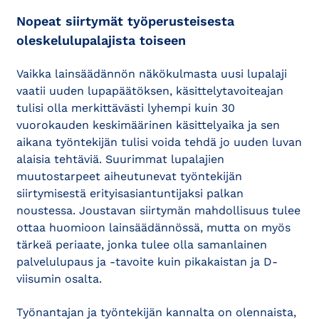
Nopeat siirtymät työperusteisesta
oleskelulupalajista toiseen
Vaikka lainsäädännön näkökulmasta uusi lupalaji
vaatii uuden lupapäätöksen, käsittelytavoiteajan
tulisi olla merkittävästi lyhempi kuin 30
vuorokauden keskimäärinen käsittelyaika ja sen
aikana työntekijän tulisi voida tehdä jo uuden luvan
alaisia tehtäviä. Suurimmat lupalajien
muutostarpeet aiheutunevat työntekijän
siirtymisestä erityisasiantuntijaksi palkan
noustessa. Joustavan siirtymän mahdollisuus tulee
ottaa huomioon lainsäädännössä, mutta on myös
tärkeä periaate, jonka tulee olla samanlainen
palvelulupaus ja -tavoite kuin pikakaistan ja D-
viisumin osalta.
Työnantajan ja työntekijän kannalta on olennaista,