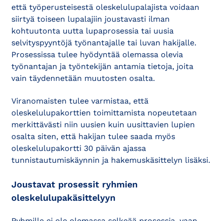
että työperusteisestä oleskelulupalajista voidaan
siirtyä toiseen lupalajiin joustavasti ilman
kohtuutonta uutta lupaprosessia tai uusia
selvityspyyntöjä työnantajalle tai luvan hakijalle.
Prosessissa tulee hyödyntää olemassa olevia
työnantajan ja työntekijän antamia tietoja, joita
vain täydennetään muutosten osalta.
Viranomaisten tulee varmistaa, että
oleskelulupakorttien toimittamista nopeutetaan
merkittävästi niin uusien kuin uusittavien lupien
osalta siten, että hakijan tulee saada myös
oleskelulupakortti 30 päivän ajassa
tunnistautumiskäynnin ja hakemuskäsittelyn lisäksi.
Joustavat prosessit ryhmien
oleskelulupakäsittelyyn
Ryhmille ei ole olemassa selkeää prosessia, vaan