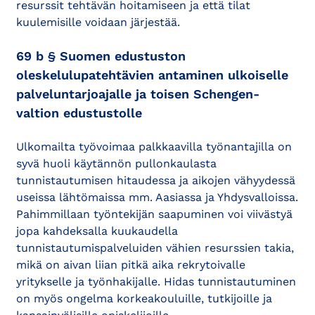
resurssit tehtävän hoitamiseen ja että tilat
kuulemisille voidaan järjestää.
69 b § Suomen edustuston
oleskelulupatehtävien antaminen ulkoiselle
palveluntarjoajalle ja toisen Schengen-
valtion edustustolle
Ulkomailta työvoimaa palkkaavilla työnantajilla on
syvä huoli käytännön pullonkaulasta
tunnistautumisen hitaudessa ja aikojen vähyydessä
useissa lähtömaissa mm. Aasiassa ja Yhdysvalloissa.
Pahimmillaan työntekijän saapuminen voi viivästyä
jopa kahdeksalla kuukaudella
tunnistautumispalveluiden vähien resurssien takia,
mikä on aivan liian pitkä aika rekrytoivalle
yritykselle ja työnhakijalle. Hidas tunnistautuminen
on myös ongelma korkeakouluille, tutkijoille ja