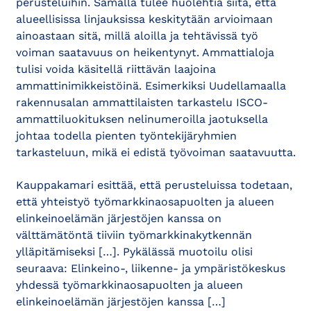
perusteluihin. Samalla tulee huolehtia siitä, että
alueellisissa linjauksissa keskitytään arvioimaan
ainoastaan sitä, millä aloilla ja tehtävissä työ
voiman saatavuus on heikentynyt. Ammattialoja
tulisi voida käsitellä riittävän laajoina
ammattinimikkeistöinä. Esimerkiksi Uudellamaalla
rakennusalan ammattilaisten tarkastelu ISCO-
ammattiluokituksen nelinumeroilla jaotuksella
johtaa todella pienten työntekijäryhmien
tarkasteluun, mikä ei edistä työvoiman saatavuutta.
Kauppakamari esittää, että perusteluissa todetaan,
että yhteistyö työmarkkinaosapuolten ja alueen
elinkeinoelämän järjestöjen kanssa on
välttämätöntä tiiviin työmarkkinakytkennän
ylläpitämiseksi […]. Pykälässä muotoilu olisi
seuraava: Elinkeino-, liikenne- ja ympäristökeskus
yhdessä työmarkkinaosapuolten ja alueen
elinkeinoelämän järjestöjen kanssa […]