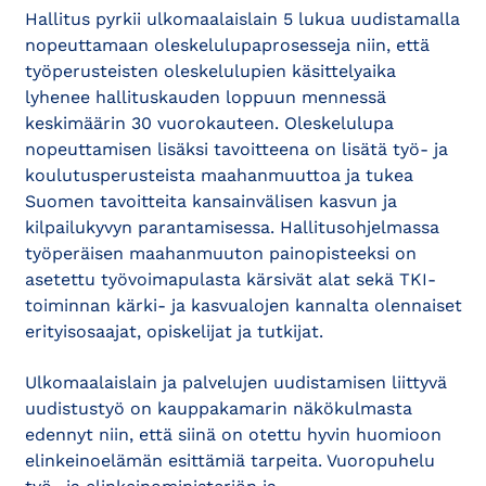
Hallitus pyrkii ulkomaalaislain 5 lukua uudistamalla
nopeuttamaan oleskelulupaprosesseja niin, että
työperusteisten oleskelulupien käsittelyaika
lyhenee hallituskauden loppuun mennessä
keskimäärin 30 vuorokauteen. Oleskelulupa
nopeuttamisen lisäksi tavoitteena on lisätä työ- ja
koulutusperusteista maahanmuuttoa ja tukea
Suomen tavoitteita kansainvälisen kasvun ja
kilpailukyvyn parantamisessa. Hallitusohjelmassa
työperäisen maahanmuuton painopisteeksi on
asetettu työvoimapulasta kärsivät alat sekä TKI-
toiminnan kärki- ja kasvualojen kannalta olennaiset
erityisosaajat, opiskelijat ja tutkijat.
Ulkomaalaislain ja palvelujen uudistamisen liittyvä
uudistustyö on kauppakamarin näkökulmasta
edennyt niin, että siinä on otettu hyvin huomioon
elinkeinoelämän esittämiä tarpeita. Vuoropuhelu