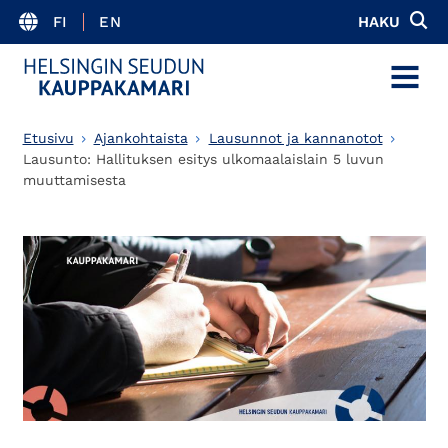
FI
EN
HAKU
MENU
Etusivu
Ajankohtaista
Lausunnot ja kannanotot
Lausunto: Hallituksen esitys ulkomaalaislain 5 luvun
muuttamisesta