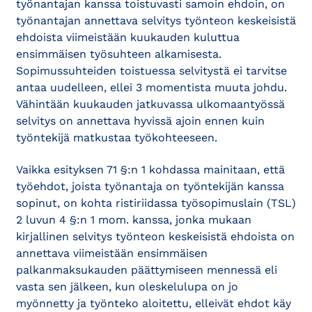
työnantajan kanssa toistuvasti samoin ehdoin, on
työnantajan annettava selvitys työnteon keskeisistä
ehdoista viimeistään kuukauden kuluttua
ensimmäisen työsuhteen alkamisesta.
Sopimussuhteiden toistuessa selvitystä ei tarvitse
antaa uudelleen, ellei 3 momentista muuta johdu.
Vähintään kuukauden jatkuvassa ulkomaantyössä
selvitys on annettava hyvissä ajoin ennen kuin
työntekijä matkustaa työkohteeseen.
Vaikka esityksen 71 §:n 1 kohdassa mainitaan, että
työehdot, joista työnantaja on työntekijän kanssa
sopinut, on kohta ristiriidassa työsopimuslain (TSL)
2 luvun 4 §:n 1 mom. kanssa, jonka mukaan
kirjallinen selvitys työnteon keskeisistä ehdoista on
annettava viimeistään ensimmäisen
palkanmaksukauden päättymiseen mennessä eli
vasta sen jälkeen, kun oleskelulupa on jo
myönnetty ja työnteko aloitettu, elleivät ehdot käy