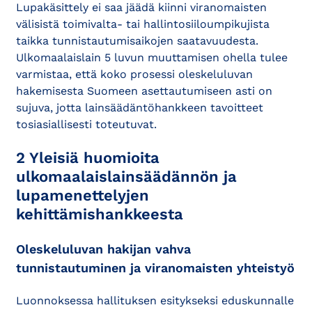
Lupakäsittely ei saa jäädä kiinni viranomaisten
välisistä toimivalta- tai hallintosiiloumpikujista
taikka tunnistautumisaikojen saatavuudesta.
Ulkomaalaislain 5 luvun muuttamisen ohella tulee
varmistaa, että koko prosessi oleskeluluvan
hakemisesta Suomeen asettautumiseen asti on
sujuva, jotta lainsäädäntöhankkeen tavoitteet
tosiasiallisesti toteutuvat.
2 Yleisiä huomioita
ulkomaalaislainsäädännön ja
lupamenettelyjen
kehittämishankkeesta
Oleskeluluvan hakijan vahva
tunnistautuminen ja viranomaisten yhteistyö
Luonnoksessa hallituksen esitykseksi eduskunnalle