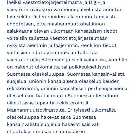
laeiksi väestötietojärjestelmästä ja Digi- ja
väestötietoviraston varmennepalveluista annetun
lain sekä eräiden muiden lakien muuttamisesta
ehdotetaan, että maahanmuuttohallinnon
asiakkaana olevan ulkomaan kansalaisen tiedot
voitaisiin tallettaa väestötietojärjestelmään
nykyistä aiemmin ja laajemmin. Henkilön tiedot
voitaisiin ehdotuksen mukaan tallettaa
väestötietojärjestelmään jo siinä vaiheessa, kun hän
on hakenut ulkomailta tai poikkeuksellisesti
Suomessa oleskelulupaa, Suomessa kansainvälistä
suojelua, unionin kansalaisena oleskeluoikeuden
rekisteröintiä, unionin kansalaisen perheenjäsenenä
oleskelukorttia tai muuta Suomessa oleskeluun
oikeuttavaa lupaa tai rekisteröintiä
Maahanmuuttovirastolta. Erityisesti ulkomailla
oleskelulupaa hakevat sekä Suomessa
kansainvälistä suojelua hakevat saisivat
ehdotuksen mukaan suomalaisen