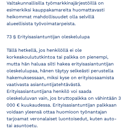
Valtakunnallisilla työmarkkinajärjestöillä on
esimerkiksi kauppakamareita huomattavasti
heikommat mahdollisuudet olla selvillä
alueellisista työvoimatarpeista.
73 § Erityisasiantuntijan oleskelulupa
Tällä hetkellä, jos henkilöllä ei ole
korkeakoulututkintoa tai palkka on pienempi,
mutta hän haluaa silti hakea erityisasiantuntijan
oleskelulupaa, hänen täytyy selkeästi perustella
hakemuksessaan, miksi kyse on erityisosaamista
vaativasta asiantuntijatehtävästä.
Erityisasiantuntijana henkilö voi saada
oleskeluluvan vain, jos bruttopalkka on vähintään 3
000 € kuukaudessa. Erityisasiantuntijan palkkaan
voidaan yleensä ottaa huomioon työnantajan
tarjoamat veronalaiset luontoisedut, kuten auto-
tai asuntoetu.