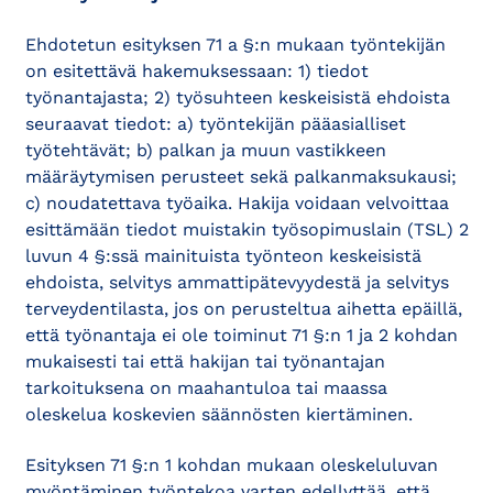
Ehdotetun esityksen 71 a §:n mukaan työntekijän
on esitettävä hakemuksessaan: 1) tiedot
työnantajasta; 2) työsuhteen keskeisistä ehdoista
seuraavat tiedot: a) työntekijän pääasialliset
työtehtävät; b) palkan ja muun vastikkeen
määräytymisen perusteet sekä palkanmaksukausi;
c) noudatettava työaika. Hakija voidaan velvoittaa
esittämään tiedot muistakin työsopimuslain (TSL) 2
luvun 4 §:ssä mainituista työnteon keskeisistä
ehdoista, selvitys ammattipätevyydestä ja selvitys
terveydentilasta, jos on perusteltua aihetta epäillä,
että työnantaja ei ole toiminut 71 §:n 1 ja 2 kohdan
mukaisesti tai että hakijan tai työnantajan
tarkoituksena on maahantuloa tai maassa
oleskelua koskevien säännösten kiertäminen.
Esityksen 71 §:n 1 kohdan mukaan oleskeluluvan
myöntäminen työntekoa varten edellyttää, että