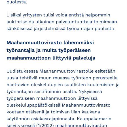
puolesta.
Lisäksi yritysten tulisi voida entistä helpommin
auktorisoida ulkoinen palveluntuottaja toimimaan
sähköisessä järjestelmässä työnantajan puolesta
Maahanmuuttovirasto lähemmäksi
työnantajia ja muita työperäiseen
maahanmuuttoon liittyviä palveluja
Uudistuksessa Maahanmuuttovirastolle esitetään
uusia tehtäviä muun muassa työnteon perusteella
haettavien oleskelulupien suullisten kuulemisten ja
työnantajan sertifioinnin osalta. Nykyisessä
työperäiseen maahanmuuttoon liittyvissä
oleskelulupapäätöksissä Maahanmuuttovirasto
koetaan etäisenä ja toimivan liian kaukana
käytännön asiakasrajapinnasta. Kauppakamarin
selvityksessä (1/2022) maahanmuuttoviraston