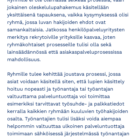
jokainen oleskelulupahakemus käsitellään
yksittäisenä tapauksena, vaikka kysymyksessä olisi
ryhmä, jossa luvan hakijoiden ehdot ovat
samankaltaisia. Jatkossa henkilöpalveluyritysten
merkitys rekrytoiville yrityksille kasvaa, joten
ryhmäkohtaiset prosesseille tulisi olla sekä
lainsäädännössä että asiakaspalveluprosessissa
mahdollisuus.
Ryhmille tulee kehittää joustava prosessi, jossa
asiat voidaan käsitellä siten, että lupien käsittely
hoituu nopeasti ja työnantaja tai työantajan
valtuuttama palveluntuottaja voi toimittaa
esimerkiksi tarvittavat työsuhde- ja palkkatiedot
kerralla kaikkien ryhmään kuuluvien työhakijoiden
osalta. Työnantajien tulisi lisäksi voida aiempaa
helpommin valtuuttaa ulkoinen palveluntuottaja
toimimaan sähköisessä järjestelmässä työnantajan