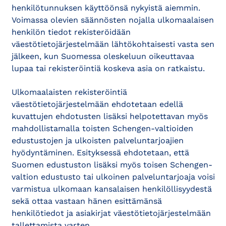
henkilötunnuksen käyttöönsä nykyistä aiemmin.
Voimassa olevien säännösten nojalla ulkomaalaisen
henkilön tiedot rekisteröidään
väestötietojärjestelmään lähtökohtaisesti vasta sen
jälkeen, kun Suomessa oleskeluun oikeuttavaa
lupaa tai rekisteröintiä koskeva asia on ratkaistu.
Ulkomaalaisten rekisteröintiä
väestötietojärjestelmään ehdotetaan edellä
kuvattujen ehdotusten lisäksi helpotettavan myös
mahdollistamalla toisten Schengen-valtioiden
edustustojen ja ulkoisten palveluntarjoajien
hyödyntäminen. Esityksessä ehdotetaan, että
Suomen edustuston lisäksi myös toisen Schengen-
valtion edustusto tai ulkoinen palveluntarjoaja voisi
varmistua ulkomaan kansalaisen henkilöllisyydestä
sekä ottaa vastaan hänen esittämänsä
henkilötiedot ja asiakirjat väestötietojärjestelmään
tallettamista varten.