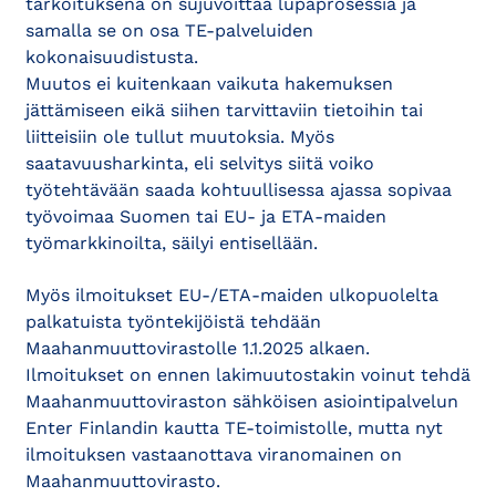
tarkoituksena on sujuvoittaa lupaprosessia ja
samalla se on osa TE-palveluiden
kokonaisuudistusta.
Muutos ei kuitenkaan vaikuta hakemuksen
jättämiseen eikä siihen tarvittaviin tietoihin tai
liitteisiin ole tullut muutoksia. Myös
saatavuusharkinta, eli selvitys siitä voiko
työtehtävään saada kohtuullisessa ajassa sopivaa
työvoimaa Suomen tai EU- ja ETA-maiden
työmarkkinoilta, säilyi entisellään.
Myös ilmoitukset EU-/ETA-maiden ulkopuolelta
palkatuista työntekijöistä tehdään
Maahanmuuttovirastolle 1.1.2025 alkaen.
Ilmoitukset on ennen lakimuutostakin voinut tehdä
Maahanmuuttoviraston sähköisen asiointipalvelun
Enter Finlandin kautta TE-toimistolle, mutta nyt
ilmoituksen vastaanottava viranomainen on
Maahanmuuttovirasto.