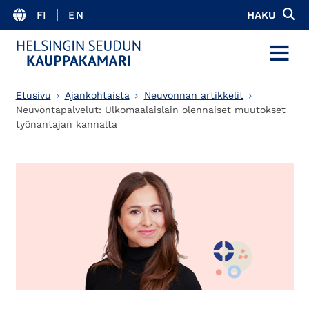
FI
EN
HAKU
MENU
Etusivu
Ajankohtaista
Neuvonnan artikkelit
Neuvontapalvelut: Ulkomaalaislain olennaiset muutokset
työnantajan kannalta