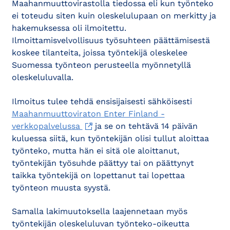
Maahanmuuttovirastolla tiedossa eli kun työnteko
ei toteudu siten kuin oleskelulupaan on merkitty ja
hakemuksessa oli ilmoitettu.
Ilmoittamisvelvollisuus työsuhteen päättämisestä
koskee tilanteita, joissa työntekijä oleskelee
Suomessa työnteon perusteella myönnetyllä
oleskeluluvalla.
Ilmoitus tulee tehdä ensisijaisesti sähköisesti
Maahanmuuttoviraton Enter Finland -
verkkopalvelussa
ja se on tehtävä 14 päivän
kuluessa siitä, kun työntekijän olisi tullut aloittaa
työnteko, mutta hän ei sitä ole aloittanut,
työntekijän työsuhde päättyy tai on päättynyt
taikka työntekijä on lopettanut tai lopettaa
työnteon muusta syystä.
Samalla lakimuutoksella laajennetaan myös
työntekijän oleskeluluvan työnteko-oikeutta