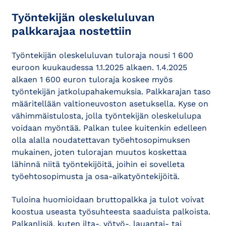
Työntekijän oleskeluluvan
palkkarajaa nostettiin
Työntekijän oleskeluluvan tuloraja nousi 1 600
euroon kuukaudessa 1.1.2025 alkaen. 1.4.2025
alkaen 1 600 euron tuloraja koskee myös
työntekijän jatkolupahakemuksia. Palkkarajan taso
määritellään valtioneuvoston asetuksella. Kyse on
vähimmäistulosta, jolla työntekijän oleskelulupa
voidaan myöntää. Palkan tulee kuitenkin edelleen
olla alalla noudatettavan työehtosopimuksen
mukainen, joten tulorajan muutos koskettaa
lähinnä niitä työntekijöitä, joihin ei sovelleta
työehtosopimusta ja osa-aikatyöntekijöitä.
Tuloina huomioidaan bruttopalkka ja tulot voivat
koostua useasta työsuhteesta saaduista palkoista.
Palkanlisiä, kuten ilta-, yötyö-, lauantai- tai