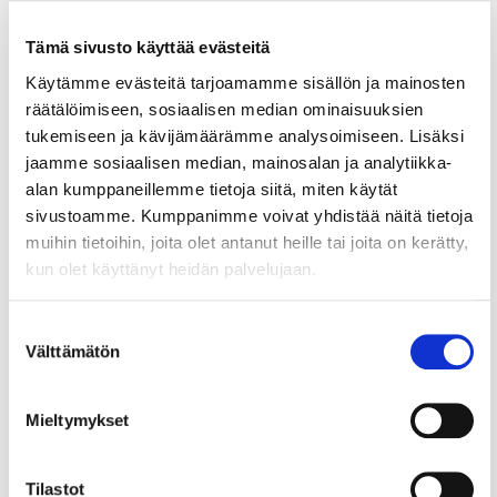
Maksutonta neuvontaa
Tämä sivusto käyttää evästeitä
jäsenillemme
Käytämme evästeitä tarjoamamme sisällön ja mainosten
Kauppakamarin jäsenille maksuttomassa
räätälöimiseen, sosiaalisen median ominaisuuksien
neuvontapalvelussa asiantuntijat ja
tukemiseen ja kävijämäärämme analysoimiseen. Lisäksi
lakimiehet vastaavat kysymyksiisi liittyen
jaamme sosiaalisen median, mainosalan ja analytiikka-
muun muassa verotukseen,
alan kumppaneillemme tietoja siitä, miten käytät
taloushallintoon ja lakiasioihin.
sivustoamme. Kumppanimme voivat yhdistää näitä tietoja
muihin tietoihin, joita olet antanut heille tai joita on kerätty,
Voit lähettää kysymyksesi
kun olet käyttänyt heidän palvelujaan.
asiantuntijoillemme
Suostumuksen
Pohditko, onko yrityksesi
Välttämätön
valinta
jäsenemme?
Mieltymykset
Voit tarkistaa organisaatiosi
jäsenyyden
KauppakamariVerkostosta.
Tilastot