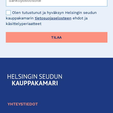
Olen tutustunut ja hyväksyn Helsingin seudun
kauppakamarin
tietosuojaselosteen
ehdot ja
käsittelyperiaatteet
KauppakamariHelsingin
seudun
kauppakamari
YHTEYSTIEDOT