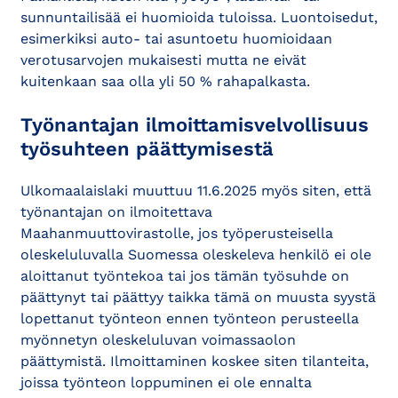
sunnuntailisää ei huomioida tuloissa. Luontoisedut,
esimerkiksi auto- tai asuntoetu huomioidaan
verotusarvojen mukaisesti mutta ne eivät
kuitenkaan saa olla yli 50 % rahapalkasta.
Työnantajan ilmoittamisvelvollisuus
työsuhteen päättymisestä
Ulkomaalaislaki muuttuu 11.6.2025 myös siten, että
työnantajan on ilmoitettava
Maahanmuuttovirastolle, jos työperusteisella
oleskeluluvalla Suomessa oleskeleva henkilö ei ole
aloittanut työntekoa tai jos tämän työsuhde on
päättynyt tai päättyy taikka tämä on muusta syystä
lopettanut työnteon ennen työnteon perusteella
myönnetyn oleskeluluvan voimassaolon
päättymistä. Ilmoittaminen koskee siten tilanteita,
joissa työnteon loppuminen ei ole ennalta