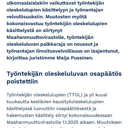
ulkomaalaislakiin vaikuttavat työntekijän
oleskelulupien käsittelyyn ja työnantajan
velvollisuuksiin. Muutosten myötä
kokonaisvastuu työntekijän oleskelulupien
käsittelystä on siirtynyt
Maahanmuuttovirastolle, työntekijän
oleskeluluvan palkkaraja on noussut ja
työnantajan ilmoitusvelvollisuus on laajentunut,
kirjoittaa juristimme Maija Pussinen.
Työntekijän oleskeluluvan osapäätös
poistettiin
Työntekijän oleskelulupien (TTOL) ja yli kuusi
kuukautta kestävien kausityöoleskelulupien
käsittelyssä luovuttiin osapäätöksestä ja
hakemusten käsittely siirtyi kokonaisuudessaan
Maahanmuuttovirastolle 1.1.2025 alkaen. Muutoksen