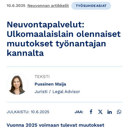
10.6.2025
Neuvonnan artikkelit
TYÖSUHDEASIAT
Neuvontapalvelut:
Ulkomaalaislain olennaiset
muutokset työnantajan
kannalta
TEKSTI
Pussinen Maija
Juristi / Legal Advisor
JAA FACEBOOKISSA
JAA X:SSÄ
JAA LINKE
JAA
JULKAISTU:
10.6.2025
JAA:
Vuonna 2025 voimaan tulevat muutokset