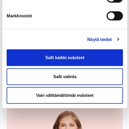
Kauppakamari kouluttaa
Markkinointi
Helsingin seudun kauppakamari on Suomen
monipuolisin ajankohtaiskouluttaja.
Tutustu HR:n ja työsuhteen aihealueen
koulutuksiin. Mikäli kiinnostuit, ilmoittaudu
Näytä tiedot
mukaan.
Salli kaikki evästeet
Salli valinta
Lue myös
Vain välttämättömät evästeet