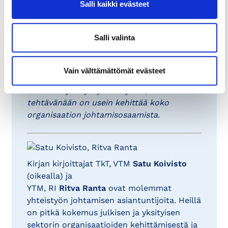
Salli kaikki evästeet
Näin motivoin yhteistyöhön
-kirja sopii niin
eri alojen johtajille kuin esimiehillekin. Siitä
hyötyvät kaikki yhteistyötä johtavat,
Salli valinta
tapahtuipa yhteistyö sitten organisaatiossa,
yksikössä, tiimissä, osastossa, työryhmässä
tai erilaisten organisaatioiden
Vain välttämättömät evästeet
muodostamassa verkostossa. Myös HR-
asiantuntijat hyötyvät kirjasta, sillä heidän
tehtävänään on usein kehittää koko
organisaation johtamisosaamista.
Kirjan kirjoittajat TkT, VTM
Satu Koivisto
(oikealla) ja
YTM, RI
Ritva Ranta
ovat molemmat
yhteistyön johtamisen asiantuntijoita. Heillä
on pitkä kokemus julkisen ja yksityisen
sektorin organisaatioiden kehittämisestä ja