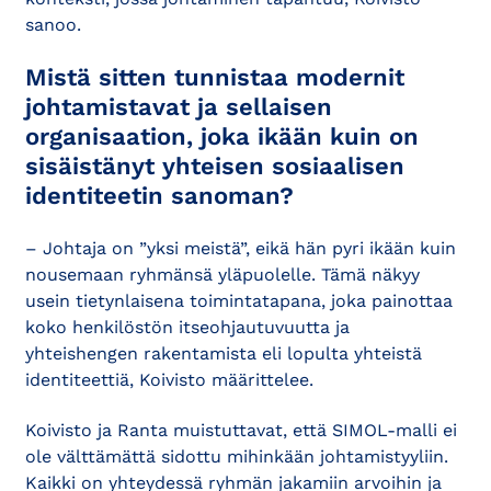
sanoo.
Mistä sitten tunnistaa modernit
johtamistavat ja sellaisen
organisaation, joka ikään kuin on
sisäistänyt yhteisen sosiaalisen
identiteetin sanoman?
– Johtaja on ”yksi meistä”, eikä hän pyri ikään kuin
nousemaan ryhmänsä yläpuolelle. Tämä näkyy
usein tietynlaisena toimintatapana, joka painottaa
koko henkilöstön itseohjautuvuutta ja
yhteishengen rakentamista eli lopulta yhteistä
identiteettiä, Koivisto määrittelee.
Koivisto ja Ranta muistuttavat, että SIMOL-malli ei
ole välttämättä sidottu mihinkään johtamistyyliin.
Kaikki on yhteydessä ryhmän jakamiin arvoihin ja