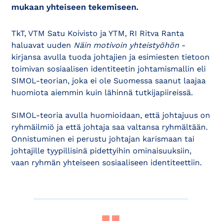
mukaan yhteiseen tekemiseen.
TkT, VTM Satu Koivisto ja YTM, RI Ritva Ranta
haluavat uuden
Näin motivoin yhteistyöhön
-
kirjansa avulla tuoda johtajien ja esimiesten tietoon
toimivan sosiaalisen identiteetin johtamismallin eli
SIMOL-teorian, joka ei ole Suomessa saanut laajaa
huomiota aiemmin kuin lähinnä tutkijapiireissä.
SIMOL-teoria avulla huomioidaan, että johtajuus on
ryhmäilmiö ja että johtaja saa valtansa ryhmältään.
Onnistuminen ei perustu johtajan karismaan tai
johtajille tyypillisinä pidettyihin ominaisuuksiin,
vaan ryhmän yhteiseen sosiaaliseen identiteettiin.