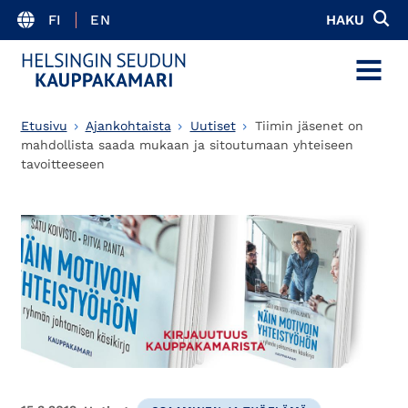
FI
EN
HAKU
MENU
Etusivu
Ajankohtaista
Uutiset
Tiimin jäsenet on
mahdollista saada mukaan ja sitoutumaan yhteiseen
tavoitteeseen