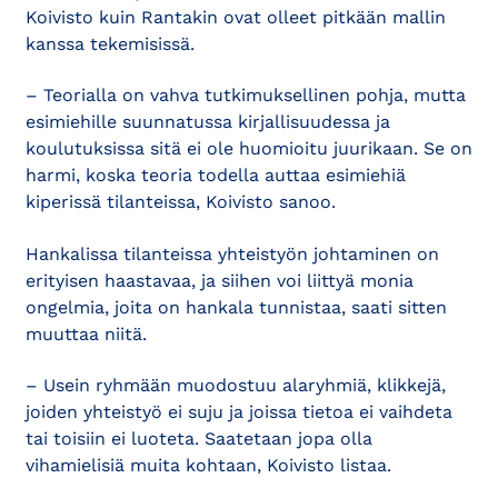
Koivisto kuin Rantakin ovat olleet pitkään mallin
kanssa tekemisissä.
– Teorialla on vahva tutkimuksellinen pohja, mutta
esimiehille suunnatussa kirjallisuudessa ja
koulutuksissa sitä ei ole huomioitu juurikaan. Se on
harmi, koska teoria todella auttaa esimiehiä
kiperissä tilanteissa, Koivisto sanoo.
Hankalissa tilanteissa yhteistyön johtaminen on
erityisen haastavaa, ja siihen voi liittyä monia
ongelmia, joita on hankala tunnistaa, saati sitten
muuttaa niitä.
– Usein ryhmään muodostuu alaryhmiä, klikkejä,
joiden yhteistyö ei suju ja joissa tietoa ei vaihdeta
tai toisiin ei luoteta. Saatetaan jopa olla
vihamielisiä muita kohtaan, Koivisto listaa.