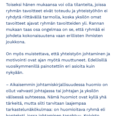
Toiseksi hänen mukaansa voi olla tilanteita, joissa
ryhmän tavoitteet eivät toteudu ja yhteistyöhön ei
ryhdytä riittävällä tarmolla, koska yksilön omat
tavoitteet ajavat ryhmän tavoitteiden yli. Rannan
mukaan taas osa ongelmaa on se, että ryhmää ei
johdeta kokonaisuutena vaan erillisten ihmisten
joukkona.
On myös muistettava, että yhteistyön johtaminen ja
motivointi ovat ajan myötä muuttuneet. Edellisillä
vuosikymmenillä painotettiin eri asioita kuin
nykyään.
– Aikaisemmin johtamiskirjallisuudessa huomio on
ollut vahvasti johtajassa tai johtajan ja yksilön
välisessä suhteessa. Nämä huomiot ovat kyllä yhä
tärkeitä, mutta silti tarvitaan laajempaa
tarkastelunäkökulmaa: on huomioitava ryhmä eli
konteksti, jossa johtaminen tapahtuu, Koivisto