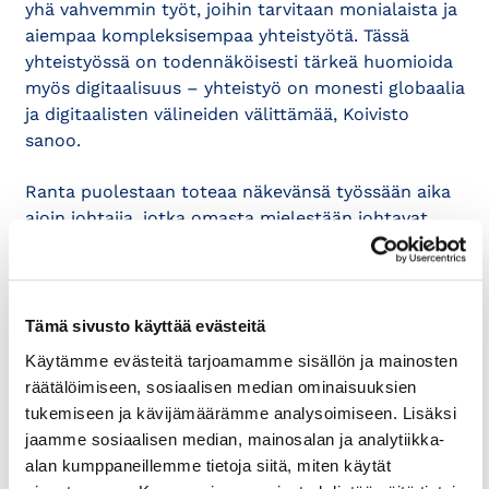
yhä vahvemmin työt, joihin tarvitaan monialaista ja
aiempaa kompleksisempaa yhteistyötä. Tässä
yhteistyössä on todennäköisesti tärkeä huomioida
myös digitaalisuus – yhteistyö on monesti globaalia
ja digitaalisten välineiden välittämää, Koivisto
sanoo.
Ranta puolestaan toteaa näkevänsä työssään aika
ajoin johtajia, jotka omasta mielestään johtavat
yhteistyötä hyvin, mutta osa ryhmästä ei koe
samalla tavoin. Hän arvioi, että tyytymättömiä
voivat olla esimerkiksi nuoremmat henkilöt.
Tämä sivusto käyttää evästeitä
– Arvotutkimuksissa on todettu, että ihmisten
Käytämme evästeitä tarjoamamme sisällön ja mainosten
arvot ovat jo muuttuneet ja muuttuvat jatkuvasti.
räätälöimiseen, sosiaalisen median ominaisuuksien
Nuoremmilla ei ehkä ole samanlaista sitoutumista
tukemiseen ja kävijämäärämme analysoimiseen. Lisäksi
työhön kuin ennen on ollut. Siksi henkilökohtaiset
jaamme sosiaalisen median, mainosalan ja analytiikka-
arvostukset ratkaisevat enemmän kuin
alan kumppaneillemme tietoja siitä, miten käytät
aikaisemmin, Ranta sanoo.