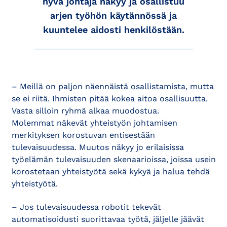
hyvä johtaja näkyy ja osallistuu
arjen työhön käytännössä ja
kuuntelee aidosti henkilöstään.
– Meillä on paljon näennäistä osallistamista, mutta
se ei riitä. Ihmisten pitää kokea aitoa osallisuutta.
Vasta silloin ryhmä alkaa muodostua.
Molemmat näkevät yhteistyön johtamisen
merkityksen korostuvan entisestään
tulevaisuudessa. Muutos näkyy jo erilaisissa
työelämän tulevaisuuden skenaarioissa, joissa usein
korostetaan yhteistyötä sekä kykyä ja halua tehdä
yhteistyötä.
– Jos tulevaisuudessa robotit tekevät
automatisoidusti suorittavaa työtä, jäljelle jäävät