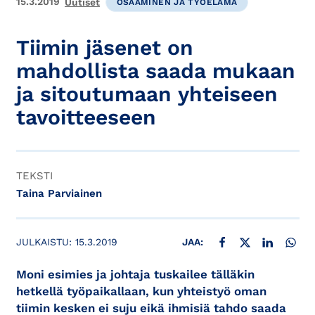
15.3.2019
Uutiset
OSAAMINEN JA TYÖELÄMÄ
Tiimin jäsenet on
mahdollista saada mukaan
ja sitoutumaan yhteiseen
tavoitteeseen
TEKSTI
Taina Parviainen
JAA FACEBOOKISSA
JAA X:SSÄ
JAA LINKE
JAA
JULKAISTU:
15.3.2019
JAA:
Moni esimies ja johtaja tuskailee tälläkin
hetkellä työpaikallaan, kun yhteistyö oman
tiimin kesken ei suju eikä ihmisiä tahdo saada