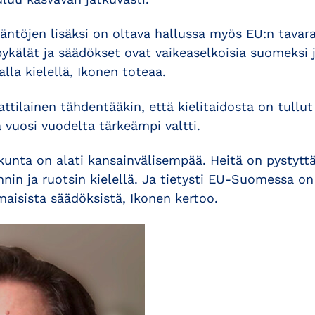
ntöjen lisäksi on oltava hallussa myös EU:n tavar
ykälät ja säädökset ovat vaikeaselkoisia suomeksi j
lla kielellä, Ikonen toteaa.
tilainen tähdentääkin, että kielitaidosta on tullu
a vuosi vuodelta tärkeämpi valtti.
skunta on alati kansainvälisempää. Heitä on pystyt
nin ja ruotsin kielellä. Ja tietysti EU-Suomessa on
aisista säädöksistä, Ikonen kertoo.