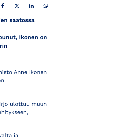
JAA FACEBOOKISSA
JAA X:SSÄ
JAA LINKEDINISSÄ
JAA WHATSAPPISSA
sien saatossa
punut, Ikonen on
rin
imisto Anne Ikonen
on
kirjo ulottuu muun
hitykseen,
alta ja