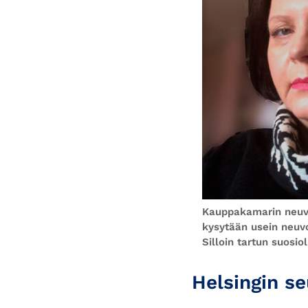
Kauppakamarin neuvon
kysytään usein neuvo
Silloin tartun suosi
Helsingin s