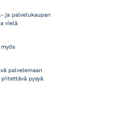
a- ja palvelukaupan
a vielä
t myös
tävä palvelemaan
 yritettävä pysyä