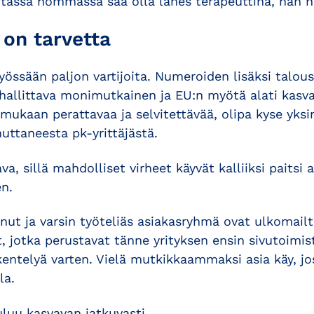
ä tässä hommassa saa olla lähes terapeuttina, hän 
e on tarvetta
työssään paljon vartijoita. Numeroiden lisäksi talou
hallittava monimutkainen ja EU:n myötä alati kasva
 mukaan perattavaa ja selvitettävää, olipa kyse yksin
uttaneesta pk-yrittäjästä.
a, sillä mahdolliset virheet käyvät kalliiksi paitsi 
en.
anut ja varsin työteliäs asiakasryhmä ovat ulkomai
 jotka perustavat tänne yrityksen ensin sivutoimist
entelyä varten. Vielä mutkikkaammaksi asia käy, jos
la.
luu kasvavan jatkuvasti.