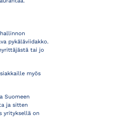
naurahtaa.
shallinnon
va pykäläviidakko.
yrittäjästä tai jo
asiakkaille myös
lta Suomeen
a ja sitten
 yrityksellä on