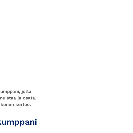
umppani, jolta
muistaa ja osata.
Ikonen kertoo.
 kumppani