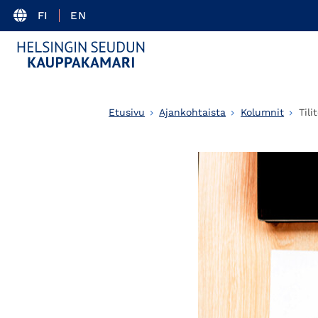
FI
EN
Etusivu
Ajankohtaista
Kolumnit
Til