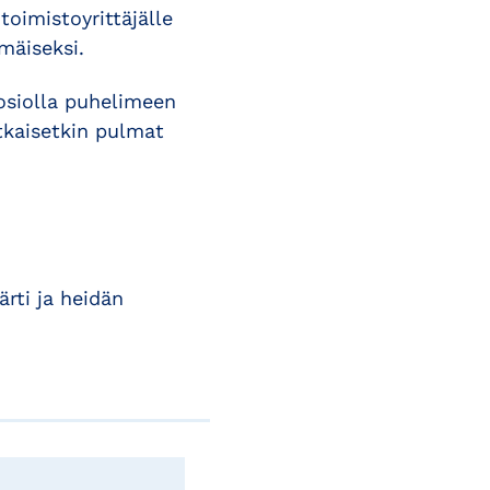
toimistoyrittäjälle
mäiseksi.
uosiolla puhelimeen
tkaisetkin pulmat
rti ja heidän