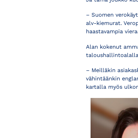
– Suomen verokäytä
alv-kiemurat. Verop
haastavampia vieraa
Alan kokenut ammat
taloushallintoalall
– Meilläkin asiaka
vähintäänkin englan
kartalla myös ulkom