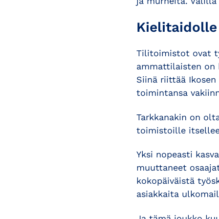
ja murheita. Välill
Kielitaidoll
Tilitoimistot ovat 
ammattilaisten on 
Siinä riittää Ikosen
toimintansa vakiinn
Tarkkanakin on oltav
toimistoille itselle
Yksi nopeasti kasv
muuttaneet osaajat,
kokopäiväistä työsk
asiakkaita ulkomail
Ja tämä joukko kuu