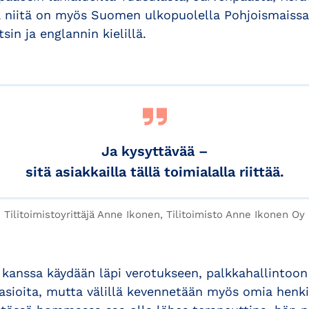
 niitä on myös Suomen ulkopuolella Pohjoismaissa
sin ja englannin kielillä.
Ja kysyttävää –
sitä asiakkailla tällä toimialalla riittää.
Tilitoimistoyrittäjä Anne Ikonen, Tilitoimisto Anne Ikonen Oy
n kanssa käydään läpi verotukseen, palkkahallintoon j
ä asioita, mutta välillä kevennetään myös omia henki