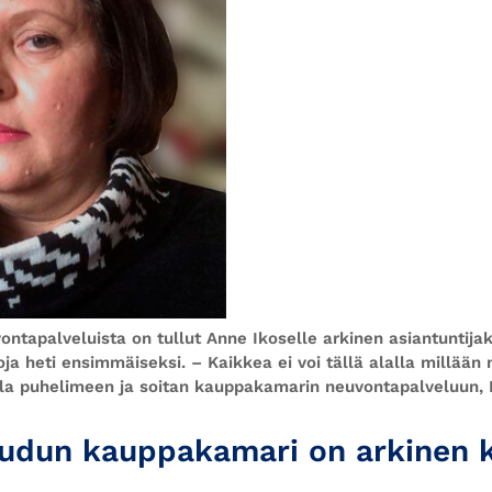
tapalveluista on tullut Anne Ikoselle arkinen asiantuntijak
ja heti ensimmäiseksi. – Kaikkea ei voi tällä alalla millään 
olla puhelimeen ja soitan kauppakamarin neuvontapalveluun, 
eudun kauppakamari on arkinen