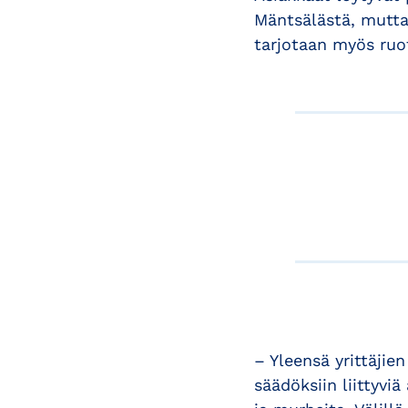
Mäntsälästä, mutta
tarjotaan myös ruot
– Yleensä yrittäjie
säädöksiin liittyvi