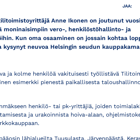
JAA:
ilitoimistoyrittäjä Anne Ikonen on joutunut vuo
moninaisimpiin vero-, henkilöstöhallinto- ja
öihin. Kun oma osaaminen on jossain kohtaa lop
 ja kysynyt neuvoa Helsingin seudun kauppakama
va ja kolme henkilöä vakituisesti työllistävä Tilito
linen esimerkki pienestä paikallisesta taloushallinn
mäkseen henkilö- tai pk-yrittäjiä, joiden toimiala
misesta ja urakoinnista hoiva-alaan, ohjelmistoke
verkkokauppaan.
pääosin lähialueilta Tuusulasta, Järvenpäästä, Kerav