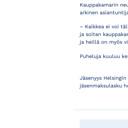
Kauppakamarin neuvo
arkinen asiantunti
– Kaikkea ei voi tä
ja soitan kauppaka
ja heillä on myös v
Puheluja kuuluu ker
Jäsenyys Helsingin
jäsenmaksulasku ho