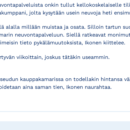
ntapalveluista onkin tullut kellokoskelaiselle tili
jakumppani, jolta kysytään usein neuvoja heti ensim
llä alalla millään muistaa ja osata. Silloin tartun s
marin neuvontapalveluun. Siellä ratkeavat monimu
iimeisin tieto pykälämuutoksista, Ikonen kiittelee.
tyvän viikoittain, joskus tätäkin useammin.
 seudun kauppakamarissa on todellakin hintansa vää
idetaan aina saman tien, Ikonen naurahtaa.