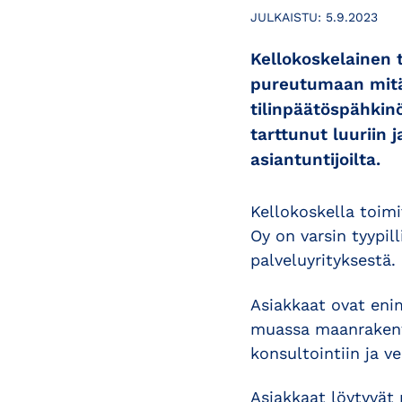
JULKAISTU:
5.9.2023
Kellokoskelainen t
pureutumaan mitä 
tilinpäätöspähkin
tarttunut luuriin
asiantuntijoilta.
Kellokoskella toimi
Oy on varsin tyypil
palveluyrityksestä.
Asiakkaat ovat enim
muassa maanrakenta
konsultointiin ja 
Asiakkaat löytyvät 