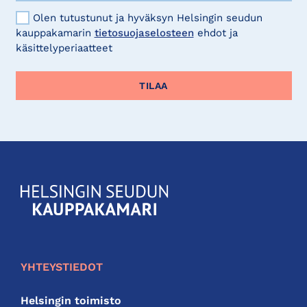
Olen tutustunut ja hyväksyn Helsingin seudun
kauppakamarin
tietosuojaselosteen
ehdot ja
käsittelyperiaatteet
KauppakamariHelsingin
seudun
kauppakamari
YHTEYSTIEDOT
Helsingin toimisto