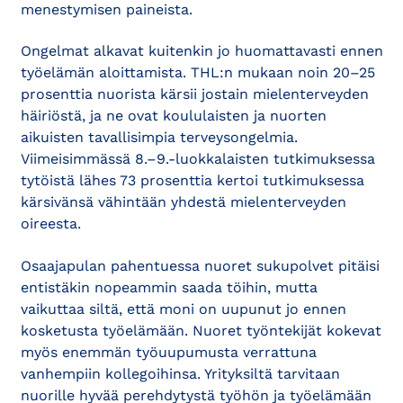
menestymisen paineista.
Ongelmat alkavat kuitenkin jo huomattavasti ennen
työelämän aloittamista. THL:n mukaan noin 20–25
prosenttia nuorista kärsii jostain mielenterveyden
häiriöstä, ja ne ovat koululaisten ja nuorten
aikuisten tavallisimpia terveysongelmia.
Viimeisimmässä 8.–9.-luokkalaisten tutkimuksessa
tytöistä lähes 73 prosenttia kertoi tutkimuksessa
kärsivänsä vähintään yhdestä mielenterveyden
oireesta.
Osaajapulan pahentuessa nuoret sukupolvet pitäisi
entistäkin nopeammin saada töihin, mutta
vaikuttaa siltä, että moni on uupunut jo ennen
kosketusta työelämään. Nuoret työntekijät kokevat
myös enemmän työuupumusta verrattuna
vanhempiin kollegoihinsa. Yrityksiltä tarvitaan
nuorille hyvää perehdytystä työhön ja työelämään