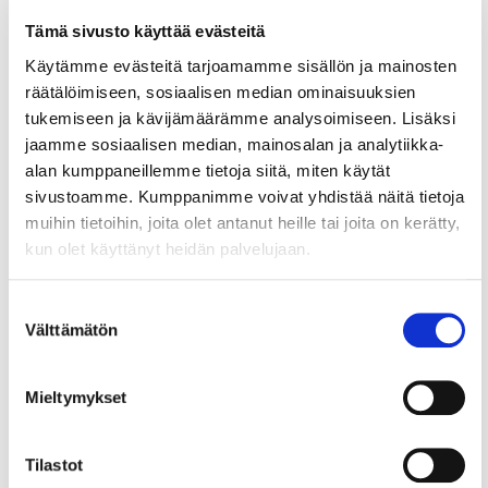
Tämä sivusto käyttää evästeitä
Käytämme evästeitä tarjoamamme sisällön ja mainosten
6.8.2026
TOIMITUSJOHTAJALTA
räätälöimiseen, sosiaalisen median ominaisuuksien
tukemiseen ja kävijämäärämme analysoimiseen. Lisäksi
Toimitusjohtajalta:
jaamme sosiaalisen median, mainosalan ja analytiikka-
Uusia vientimarkkinoita – onko
alan kumppaneillemme tietoja siitä, miten käytät
sivustoamme. Kumppanimme voivat yhdistää näitä tietoja
yrityksesi valmis tarttumaan
muihin tietoihin, joita olet antanut heille tai joita on kerätty,
tilaisuuteen?
kun olet käyttänyt heidän palvelujaan.
Mercosur-sopimus luo uuden vapaakauppa-alueen,
joka avaa suomalaisyrityksille konkreettisia
Suostumuksen
vientimahdollisuuksia Latinalaiseen Amerikkaan....
Välttämätön
valinta
Mieltymykset
22.7.2026
JÄSENTARINAT
Valmistus kotimaassa tuo
Tilastot
kilpailuetua – C.E. Lindgren 145