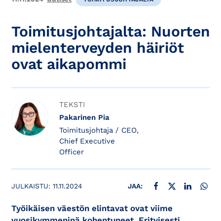
Toimitusjohtajalta: Nuorten
mielenterveyden häiriöt
ovat aikapommi
TEKSTI
Pakarinen Pia
Toimitusjohtaja / CEO,
Chief Executive
Officer
JAA FACEBOOKISSA
JAA X:SSÄ
JAA LINKE
JAA
JULKAISTU:
11.11.2024
JAA:
Työikäisen väestön elintavat ovat viime
vuosikymmeninä kohentuneet. Erityisesti