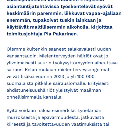
asiantuntijatehtävissä työskentelevät syövät
keskimäärin paremmin, liikkuvat vapaa-ajallaan
enemmän, tupakoivat tuskin lainkaan ja
käyttävät maltillisemmin alkoholia, kirjoittaa
toimitusjohtaja Pia Pakarinen.
Olemme kuitenkin saaneet salakavalasti uuden
kansantaudin. Mielenterveyden häiriöt ovat jo
ylivoimaisesti suurin työkyvyttömyyden aiheuttava
sairaus. Kelan mukaan mielenterveysongelmat
veivät lisäksi vuonna 2023 jo yli 100 000
suomalaista pitkälle sairauslomalle. Erityisesti
ahdistuneisuushäiriöt yleistyivät maailman
onnellisimmalla kansalla.
Syitä voidaan hakea esimerkiksi työelämän
murroksesta ja epävarmuudesta, jatkuvasta
kiireestä ja tavoitettavuuden vaatimuksista tai