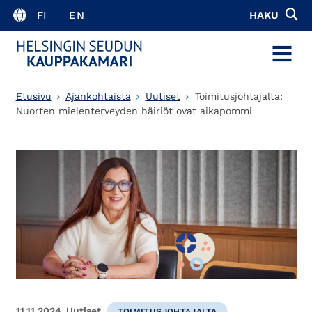
FI
EN
HAKU
MENU
Etusivu
Ajankohtaista
Uutiset
Toimitusjohtajalta:
Nuorten mielenterveyden häiriöt ovat aikapommi
11.11.2024
Uutiset
TOIMITUSJOHTAJALTA