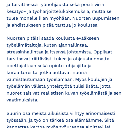
ja tarvittaessa työnohjausta sekä positiivisia
kesätyö- ja työharjoittelukokemuksia, mutta se
tulee monelle liian myöhään. Nuorten uupumiseen
ja ahdistukseen pitää tarttua jo koulussa.
Nuorten pitäisi saada koulusta evääkseen
työelämätaitoja, kuten ajanhallintaa,
stressinhallintaa ja itsensä johtamista. Oppilaat
tarvitsevat riittävästi tukea ja ohjausta omalta
opettajaltaan sekä opinto-ohjaajilta ja
kuraattoreilta, jotka auttavat nuoria
valmistautumaan työelämään. Myös koulujen ja
työelämän välistä yhteistyötä tulisi lisätä, jotta
nuoret saisivat realistisen kuvan työelämästä ja sen
vaatimuksista.
Suurin osa meistä aikuisista viihtyy erinomaisesti
työssään, ja työ on tärkeä osa elämäämme. Siitä
kannattaa kertoa myös työuraansa aloittaville!