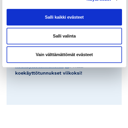
Lue lisää
KauppakamariTiedon
Salli kaikki evästeet
Ulkomaankauppa & Maatieto -paketin
teoksista
Salli valinta
Tutustu maksutta – tilaa
koekäyttötunnukset viikoksi!
Vain välttämättömät evästeet
Tutustu teoksiin maksutta
koekäyttötunnuksilla
. Tilaa
koekäyttötunnukset viikoksi!