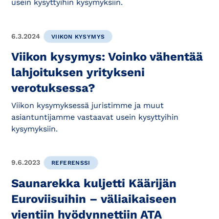
usein kysyttyihin kysymyksiin.
6.3.2024
VIIKON KYSYMYS
Viikon kysymys: Voinko vähentää
lahjoituksen yritykseni
verotuksessa?
Viikon kysymyksessä juristimme ja muut
asiantuntijamme vastaavat usein kysyttyihin
kysymyksiin.
9.6.2023
REFERENSSI
Saunarekka kuljetti Käärijän
Euroviisuihin – väliaikaiseen
vientiin hyödynnettiin ATA