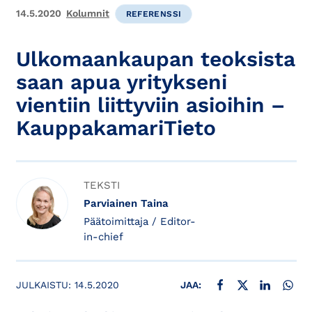
14.5.2020
Kolumnit
REFERENSSI
Ulkomaankaupan teoksista
saan apua yritykseni
vientiin liittyviin asioihin –
KauppakamariTieto
TEKSTI
Parviainen Taina
Päätoimittaja / Editor-
in-chief
JAA FACEBOOKISSA
JAA X:SSÄ
JAA LINKE
JAA
JULKAISTU:
14.5.2020
JAA: