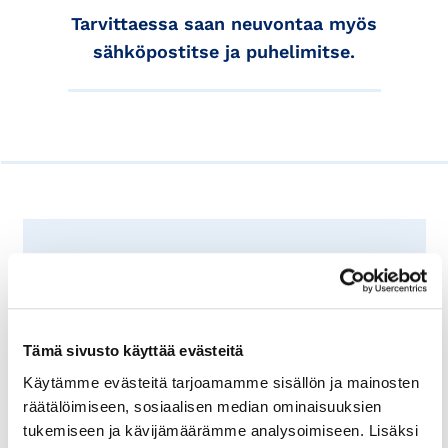
Tarvittaessa saan neuvontaa myös
sähköpostitse ja puhelimitse.
Myllymäen mielestä Ulkomaankaupan
teokset ovat yksi hallintaväline yrityksen
ulkomaankaupan hoitamiseen ja
Tämä sivusto käyttää evästeitä
ajankohtaisen tietotaidon ylläpitämiseen.
Vastuualueet ja toimitusehdot eri
Käytämme evästeitä tarjoamamme sisällön ja mainosten
toimituksissa on tullut tarkastettua, ja
räätälöimiseen, sosiaalisen median ominaisuuksien
yrityksen toimintaa on kehitetty paljon
tukemiseen ja kävijämäärämme analysoimiseen. Lisäksi