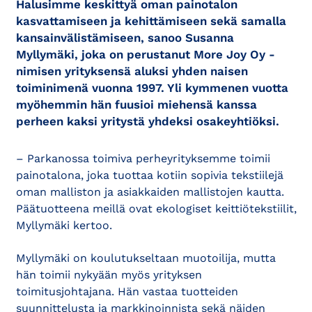
Halusimme keskittyä oman painotalon
kasvattamiseen ja kehittämiseen sekä samalla
kansainvälistämiseen, sanoo Susanna
Myllymäki, joka on perustanut More Joy Oy -
nimisen yrityksensä aluksi yhden naisen
toiminimenä vuonna 1997. Yli kymmenen vuotta
myöhemmin hän fuusioi miehensä kanssa
perheen kaksi yritystä yhdeksi osakeyhtiöksi.
– Parkanossa toimiva perheyrityksemme toimii
painotalona, joka tuottaa kotiin sopivia tekstiilejä
oman malliston ja asiakkaiden mallistojen kautta.
Päätuotteena meillä ovat ekologiset keittiötekstiilit,
Myllymäki kertoo.
Myllymäki on koulutukseltaan muotoilija, mutta
hän toimii nykyään myös yrityksen
toimitusjohtajana. Hän vastaa tuotteiden
suunnittelusta ja markkinoinnista sekä näiden