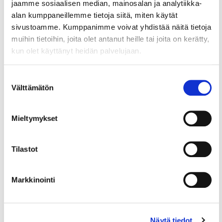
teosten avulla, sillä heillä ei ole vielä
jaamme sosiaalisen median, mainosalan ja analytiikka-
erikseen palkattuna viennin ammattilaista.
alan kumppaneillemme tietoja siitä, miten käytät
sivustoamme. Kumppanimme voivat yhdistää näitä tietoja
Ulkomaankauppa & Maatieto -
muihin tietoihin, joita olet antanut heille tai joita on kerätty,
paketti, KauppakamariTieto
kun olet käyttänyt heidän palvelujaan.
Susanna Myllymäki suosittelee palvelua
Suostumuksen
erityisesti ulkomaankauppaa rakentaville
Välttämätön
valinta
pk-yrityksille, joilla ei välttämättä ole vielä
erillistä vientiosastoa ja ammattilaisia
Mieltymykset
asioita hoitamassa.
Toki vientiosastojen
perustarpeen nämä ulkomaankaupan teokset
täyttävät mainiosti, Myllymäki toteaa.
Tilastot
Teosta päivitetään jatkuvasti ja sen
Markkinointi
asiantuntijana toimii ulkomaankaupan
määräysten asiantuntija
Jukka Säikkälä
,
joka tarvittaessa myös neuvoo sekä
sähköpostilla että puhelimitse.
Näytä tiedot