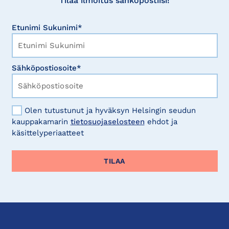
Tilaa ilmoitus sähköpostiisi!
Etunimi Sukunimi*
Sähköpostiosoite*
Olen tutustunut ja hyväksyn Helsingin seudun
kauppakamarin
tietosuojaselosteen
ehdot ja
käsittelyperiaatteet