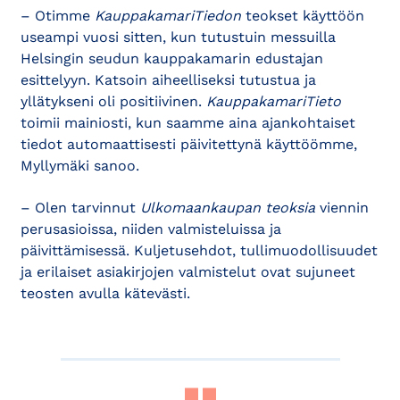
– Otimme
KauppakamariTiedon
teokset käyttöön
useampi vuosi sitten, kun tutustuin messuilla
Helsingin seudun kauppakamarin edustajan
esittelyyn. Katsoin aiheelliseksi tutustua ja
yllätykseni oli positiivinen.
KauppakamariTieto
toimii mainiosti, kun saamme aina ajankohtaiset
tiedot automaattisesti päivitettynä käyttöömme,
Myllymäki sanoo.
– Olen tarvinnut
Ulkomaankaupan teoksia
viennin
perusasioissa, niiden valmisteluissa ja
päivittämisessä. Kuljetusehdot, tullimuodollisuudet
ja erilaiset asiakirjojen valmistelut ovat sujuneet
teosten avulla kätevästi.