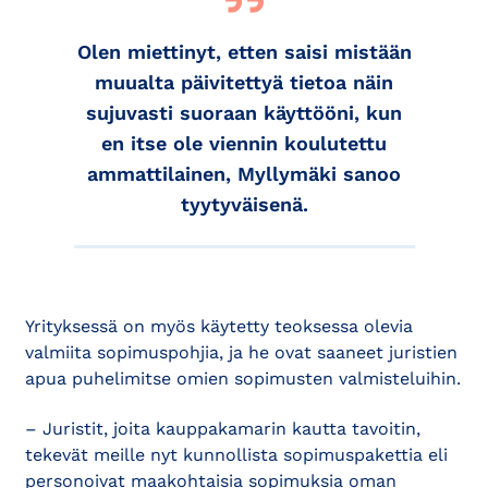
Olen miettinyt, etten saisi mistään
muualta päivitettyä tietoa näin
sujuvasti suoraan käyttööni, kun
en itse ole viennin koulutettu
ammattilainen, Myllymäki sanoo
tyytyväisenä.
Yrityksessä on myös käytetty teoksessa olevia
valmiita sopimuspohjia, ja he ovat saaneet juristien
apua puhelimitse omien sopimusten valmisteluihin.
– Juristit, joita kauppakamarin kautta tavoitin,
tekevät meille nyt kunnollista sopimuspakettia eli
personoivat maakohtaisia sopimuksia oman