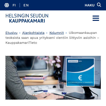
FI
EN
HAKU
MENU
Etusivu
Ajankohtaista
Kolumnit
Ulkomaankaupan
teoksista saan apua yritykseni vientiin liittyviin asioihin –
KauppakamariTieto