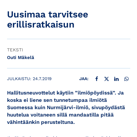
Uusimaa tarvitsee
erillisratkaisun
TEKSTI
Outi Mäkelä
JAA FACEBOOKISSA
JAA X:SSÄ
JAA LINKE
JAA
JULKAISTU:
24.7.2019
JAA:
Hallitusneuvottelut käytiin ”ilmiöpöydissä”. Ja
koska ei liene sen tunnetumpaa ilmiötä
Suomessa kuin Nurmijärvi-ilmiö, sivupöydästä
huutelua voitaneen sillä mandaatilla pitää
vähintäänkin perusteltuna.