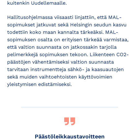
kuitenkin Uudellemaalle.
Hallitusohjelmassa viisaasti linjattiin, että MAL­
sopimukset jatkuvat sekä Helsingin seudun kasvu
todettiin koko maan kannalta tärkeäksi. MAL-
sopimuksen osalta on erityisen tärkeää varmistaa,
että valtion suunnasta on jatkossakin tarjolla
pelimerkkejä sopimuksen tekoon. Liikenteen CO2-
päästö­jen vähentämiseksi valtion suunnasta
tarvitaan instrumentteja sähkö- ja kaasuautojen
sekä muiden vaihtoehtoisten käyttövoimien
yleistymisen edistämiseksi.
Päästöleikkaustavoitteen