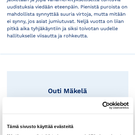
uudistuksia viedään eteenpäin. Pienistä puroista on
mahdollista synnyttää suuria virtoja, mutta mitään
ei synny, jos asiat jumiutuvat. Neljä vuotta on liian
pitkä aika tyhjäkäyntiin ja siksi toivotan uudelle
hallitukselle viisautta ja rohkeutta.
Outi Mäkelä
Outi Mäkelä on Nurmijärven kunnanjohtaja.
Kauppakamari-lehti 2/2019
Tämä sivusto käyttää evästeitä