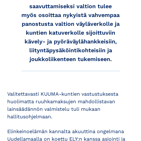
saavuttamiseksi valtion tulee
myös osoittaa nykyistä vahvempaa
panostusta valtion väyläverkolle ja
kuntien katu­verkolle sijoittuviin
kävely- ja pyöräväylähankkeisiin,
liityntäpysäköintikohteisiin ja
joukkoliikenteen tukemiseen.
Valitettavasti KUUMA-kuntien vastustuksesta
huolimatta ruuhkamaksujen mahdollistavan
lainsäädännön valmistelu tuli mukaan
hallitusohjelmaan.
Elinkeinoelämän kannalta akuuttina ongelmana
Uudellamaalla on koettu ELY:n kanssa asiointi ja