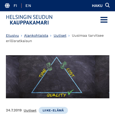
FI
EN
HAKU
MENU
Etusivu
Ajankohtaista
Uutiset
Uusimaa tarvitsee
erillisratkaisun
24.7.2019
Uutiset
LIIKE-ELÄMÄ