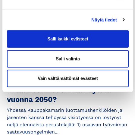
10.11.2025
LAUSUNTO
Näytä tiedot
Luonnos Uudenmaan
maakuntaohjelmaksi
Salli kaikki evästeet
Uudenmaan visio 2050 Vision selitysosassa on hyvin
kunnianhimoa, mutta visiota olisi hyvä määrittää,
miten hyvin vision toteutuksessa...
Salli valinta
19.4.2022
KAUPPAKAMARILAISET ÄÄNESSÄ
Vain välttämättömät evästeet
Miltä Keski-Uusimaa näyttää
vuonna 2050?
Yhdessä Kauppakamarin luottamushenkilöiden ja
jäsenten kanssa tehdyssä visiotyössä on löytynyt
neljä olennaista perustekijää: 1) osaavan työvoiman
saatavuusongelmien...