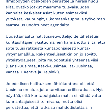
Ilmiöpöytien otsikoiden perusteella heräsi huoli
siitä, ovatko jotkut maamme tulevaisuuden
kannalta keskeiset asiat kuten esimerkiksi
yritykset, kaupungit, ulkomaankauppa ja työvoiman
saatavuus unohtuneet agendalta.
Uudeltamaalta hallitusneuvottelijoille lähetettiin
kuntajohtajien yksituumainen kannanotto siitä, että
sote tulisi ratkaista kuntapohjaisesti kunta­
yhtymämallilla. Rakenteellisestikin on jo sovittu
yhteistyöalueet, joita muodostuisi yhteensä viisi
(Länsi-Uusimaa, Keski-Uusimaa, Itä-Uusimaa,
Vantaa + Kerava ja Helsinki).
Jo edellisen hallituksen lähtökohtana oli, että
Uusimaa on alue, jolle tarvitaan erillisratkaisu. Nyt
näyttää, että kuntapohjaista mallia ei nähdä valta­
kunnanlaajuisesti toimivana, mutta olisi
perusteltua, että ratkaisu mahdollistettaisiin