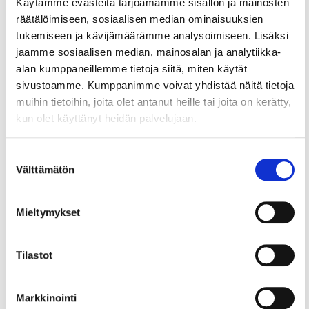
Käytämme evästeitä tarjoamamme sisällön ja mainosten
Teksti on julkaistu 11.6. ilmestyneessä
räätälöimiseen, sosiaalisen median ominaisuuksien
Kauppakamari-lehdessä
tukemiseen ja kävijämäärämme analysoimiseen. Lisäksi
jaamme sosiaalisen median, mainosalan ja analytiikka-
alan kumppaneillemme tietoja siitä, miten käytät
sivustoamme. Kumppanimme voivat yhdistää näitä tietoja
muihin tietoihin, joita olet antanut heille tai joita on kerätty,
kun olet käyttänyt heidän palvelujaan.
Lue myös
Suostumuksen
Välttämätön
valinta
Mieltymykset
Tilastot
Markkinointi