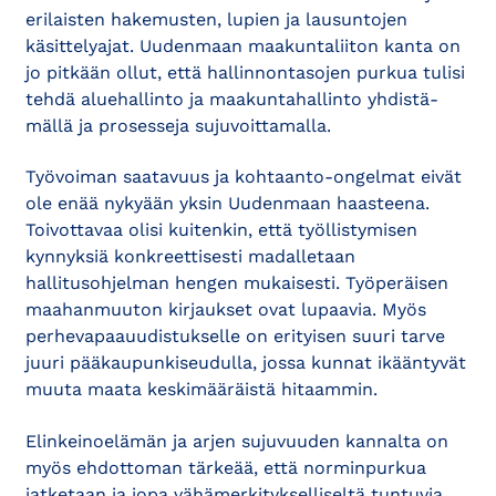
erilaisten hakemusten, lupien ja lausuntojen
käsittelyajat. Uudenmaan maakuntaliiton kanta on
jo pitkään ollut, että hallinnontasojen purkua tulisi
tehdä aluehallinto ja maakuntahallinto yhdistä­
mällä ja prosesseja sujuvoittamalla.
Työvoiman saatavuus ja kohtaanto-ongelmat eivät
ole enää nykyään yksin Uudenmaan haasteena.
Toivottavaa olisi kuitenkin, että työllistymisen
kynnyksiä konkreettisesti madalletaan
hallitusohjelman hengen mukaisesti. Työperäisen
maahanmuuton kirjaukset ovat lupaavia. Myös
perhevapaauudistukselle on erityisen suuri tarve
juuri pääkaupunkiseudulla, jossa kunnat ikääntyvät
muuta maata keskimääräistä hitaammin.
Elinkeinoelämän ja arjen sujuvuuden kannalta on
myös ehdottoman tärkeää, että norminpurkua
jatketaan ja jopa vähämerkitykselliseltä tuntuvia